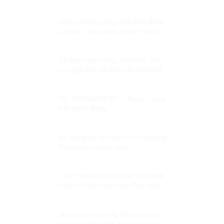
phòng, chống mua bán người.
Hoàn thiện pháp luật bảo đảm
quyền của người chưa thành
niên vi phạm pháp luật
25 năm gia nhập ASEAN: Vai
trò gắn kết và dẫn dắt ASEAN
XÃ HỘI GIAI CẤP – Ngày càng
bất bình đẳng
Kỷ nguyên mới đón chờ những
thành tựu vĩ đại mới
Trẫm muốn được làm Dân một
nước tự do, hơn làm Vua một
nước bị trị!
Núp danh bàn về thắng-thua,
hòa giải dân tộc để xuyên tạc