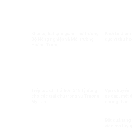
Khởi tố, bắt tạm giam Thứ trưởng
Khởi tố Giám
Bộ Nông nghiệp và Môi trường
dục vì thu họ
Hoàng Trung
Tiếp tục chi trả hơn 318 tỷ đồng
Vận chuyển m
cho các trái chủ trong vụ Trương
xe đạp, một đ
Mỹ Lan
chung thân
Bắt quả tang
viên ma túy 