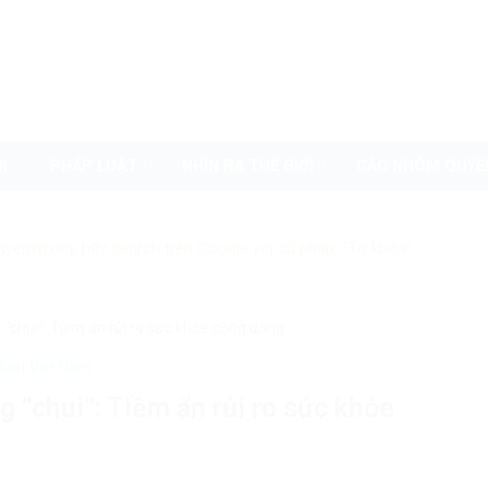
I
PHÁP LUẬT
NHÌN RA THẾ GIỚI
CÁC NHÓM QUYỀ
uyenvn.org, hãy search trên Google với cú pháp: "Từ khóa"
“chui”: Tiềm ẩn rủi ro sức khỏe cộng đồng
luật Việt Nam
 “chui”: Tiềm ẩn rủi ro sức khỏe