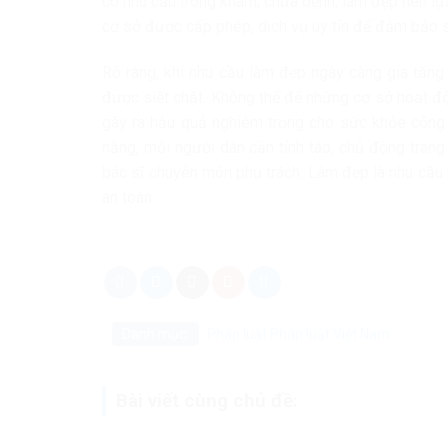
có nhu cầu trong khám, chữa bệnh, làm đẹp nên lựa 
cơ sở được cấp phép, dịch vụ uy tín để đảm bảo sứ
Rõ ràng, khi nhu cầu làm đẹp ngày càng gia tăng
được siết chặt. Không thể để những cơ sở hoạt độn
gây ra hậu quả nghiêm trọng cho sức khỏe cộng 
năng, mỗi người dân cần tỉnh táo, chủ động trang 
bác sĩ chuyên môn phụ trách. Làm đẹp là nhu cầu 
an toàn.
Danh mục:
Pháp luật
Pháp luật Việt Nam
Bài viết cùng chủ đề: