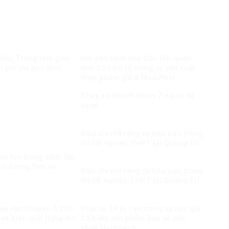
 đốc Trung tâm giáo
Hai cựu lãnh đạo Cục Hải quan
c phí sai quy định
lĩnh 13 năm tù trong vụ sản xuất
thực phẩm giả ở MediPhar
Cháy xe khách khiến 7 người tử
vong​
Điều tra mở rộng vụ tiêu cực trong
thi tốt nghiệp THPT tại Quảng Trị
a túy trong săm, lốp
ối tượng lĩnh án
Điều tra mở rộng vụ tiêu cực trong
thi tốt nghiệp THPT tại Quảng Trị
 vụ vận chuyển 3.200
Phạt tù 19 bị cáo trong vụ làm giả
qua biên giới Nghệ An
13 triệu sản phẩm bảo vệ sức
khỏe Herbitech