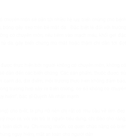
có chuyên môn sẽ dẫn tới nhiều hệ lụy, biến chứng cho bệnh
h, bỏng gây sẹo trên bề mặt da… Đặc biệt là đối với trường
 không có chuyên môn, nếu tiêm vào mạch máu, khối gel đặc
 tử da, gây biến chứng mù mắt hoặc thậm chí dẫn tới đột
, được thực hiện bởi người không có chuyên môn, không có
ai sẽ dẫn đến các biến chứng. Các sản phẩm, thuốc được sử
n cạnh đó, địa điểm, môi trường thực hiện không đảm bảo,
 trong trường hợp xảy ra biến chứng, cơ sở không có chuyên
guy hiểm”, bác sĩ Quỳnh Mi nhấn mạnh.
ng) cho biết, là phụ nữ nên chị rất có nhu cầu về làm đẹp.
mỹ mọc ra, với vai trò là người tiêu dùng, chị Đào cho rằng,
 toàn dịch vụ. Chị mong muốn, cơ quan chức năng có biện
hứng nguy hiểm, mất an toàn cho người dân.