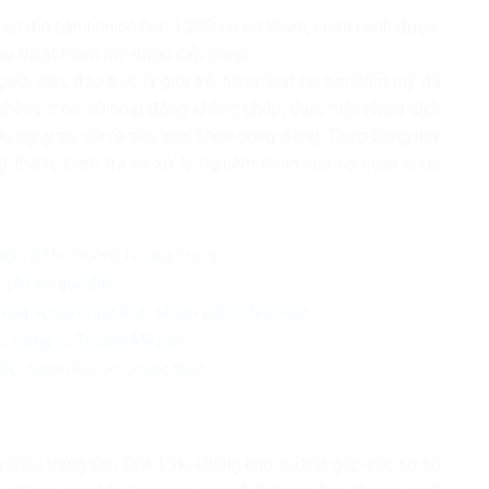
trên địa bàn tỉnh có hơn 1.200 cơ sở khám, chữa bệnh được
ẫu thuật thẩm mỹ được cấp phép.
ười dân, đặc biệt là giới trẻ, hàng loạt cơ sở thẩm mỹ đã
 không ít cơ sở hoạt động không phép, thực hiện nhiều dịch
ều nguy cơ, rủi ro cho sức khỏe cộng đồng. Thực trạng này
g thanh, kiểm tra và xử lý nghiêm minh của cơ quan chức
iệp và Môi trường Hoàng Trung
 phí sai quy định
trong vụ sản xuất thực phẩm giả ở MediPhar
chủ trong vụ Trương Mỹ Lan
đối tượng lĩnh án chung thân
 khác trong tỉnh Đắk Lắk, không khó để bắt gặp các cơ sở