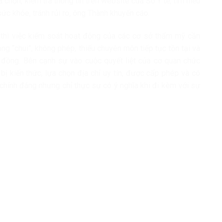
chọn, kiểm tra thông tin trên website của Sở Y tế, tìm hiểu
c khỏe, tránh rủi ro, ông Thành khuyến cáo.
 thì việc kiểm soát hoạt động của các cơ sở thẩm mỹ cần
g “chui”, không phép, thiếu chuyên môn tiếp tục tồn tại và
đồng. Bên cạnh sự vào cuộc quyết liệt của cơ quan chức
bị kiến thức, lựa chọn địa chỉ uy tín, được cấp phép và có
chính đáng nhưng chỉ thực sự có ý nghĩa khi đi kèm với sự