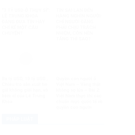
“3 TỶ USD Ở THỤY SĨ”:
TIN SAI LAN ĐẾN
LÊ TRUNG KHOA
HÀNG NGHÌN NGƯỜI:
ĐANG ĐƯA TIN HAY
CHỈ NGƯỜI ĐĂNG
CHỈ KỂ MỘT CÂU
PHẢI CHỊU TRÁCH
CHUYỆN?
NHIỆM, CÒN NỀN
TẢNG THÌ SAO?
Ba tỷ USD, 10 tỷ USD…
Quyền con người ở
Chiêu trò sản xuất tin
Việt Nam – Vàng thật
giả không giới hạn, vô
không sợ lửa – Bài 2:
liêm sỉ của Lê Trung
Việt Nam thực thi các
Khoa
chuẩn mực quốc tế về
quyền con người
PHÁP LUẬT