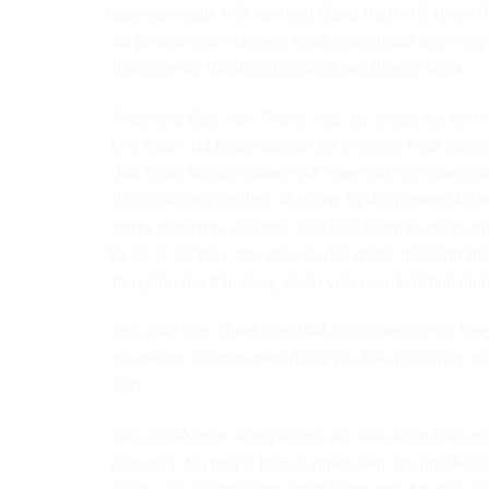
dạy nghề cấp. Đối với hoạt động thẩm mỹ (tiêm fil
do phòng khám chuyên khoa phẫu thuật thẩm mỹ t
thực hiện kỹ thuật có tính chất can thiệp y khoa.
Theo ông Cao Văn Thành, việc xử lý các cơ sở t
khó khăn. Đa phần các cơ sở vi phạm hoạt động t
đầu hoặc hộ kinh doanh để “che mắt” cơ quan ch
địa chỉ không ổn định, là người từ địa phương kh
trong xác minh, xử phạt và đôn đốc chấp hành qu
bị xử lý lại thay tên, chuyển địa điểm, đổi hình 
trong khi địa bàn rộng, khiến việc nắm bắt tình hì
Ông Cao Văn Thành cho biết, thời gian tới, Sở tă
tra các cơ sở một cách đồng bộ. Nếu phát hiện c
luật.
Các cơ sở hoạt động không đủ điều kiện theo quy
môn của đội ngũ y, bác sĩ, nhân viên, khi tìm đế