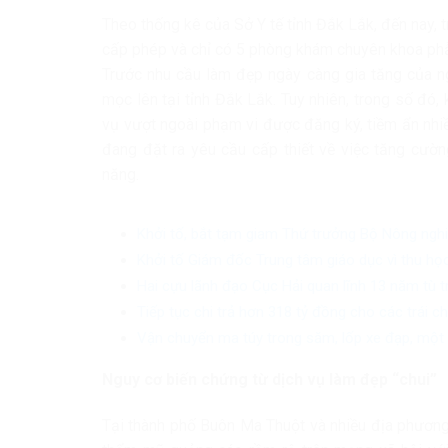
Theo thống kê của Sở Y tế tỉnh Đắk Lắk, đến nay, 
cấp phép và chỉ có 5 phòng khám chuyên khoa ph
Trước nhu cầu làm đẹp ngày càng gia tăng của ng
mọc lên tại tỉnh Đắk Lắk. Tuy nhiên, trong số đó,
vụ vượt ngoài phạm vi được đăng ký, tiềm ẩn nhi
đang đặt ra yêu cầu cấp thiết về việc tăng cườn
năng.
Khởi tố, bắt tạm giam Thứ trưởng Bộ Nông ngh
Khởi tố Giám đốc Trung tâm giáo dục vì thu học
Hai cựu lãnh đạo Cục Hải quan lĩnh 13 năm tù 
Tiếp tục chi trả hơn 318 tỷ đồng cho các trái 
Vận chuyển ma túy trong săm, lốp xe đạp, một 
Nguy cơ biến chứng từ dịch vụ làm đẹp “chui”
Tại thành phố Buôn Ma Thuột và nhiều địa phương