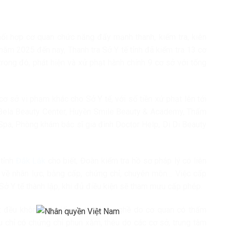
phối hợp cơ quan chức năng đẩy mạnh thanh, kiểm tra, kiên
năm 2025 đến nay, Thanh tra Sở Y tế tỉnh đã kiểm tra 13 cơ
rong đó, phát hiện và xử phạt hành chính 9 cơ sở với tổng
ơ sở vi phạm khác cho Sở Y tế, với số tiền xử phạt lên tới
 Bela Beauty Center, Huyền Smile Beauty & Academy, Thẩm
Spa, Phòng khám bác sĩ gia đình Doctor Help, Di Di Beauty
 tỉnh
Đắk Lắk
cho biết, Đoàn kiểm tra hồ sơ pháp lý có liên
 về nhân lực, bằng cấp, chứng chỉ, chuyên môn… Việc cấp
ở Y tế thành lập, khi đủ điều kiện sẽ tham mưu cấp phép.
hạt đều không có giấy phép hành nghề do cơ quan có thẩm
u chỉ có chứng chỉ phun xăm, thêu do các cơ sở, trung tâm