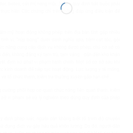
ler, botox, cắt mí, nâng mũi…) theo quy định bắt buộc phải
hực hiện. Các chứng chỉ trên không đáp ứng điều kiện để
hẩm mỹ hoạt động không phép trên địa bàn tỉnh gặp nhiều
inh vi, “núp bóng” dưới danh nghĩa spa, tiệm cắt tóc, gội
ức năng cung cấp dịch vụ không được phép; chủ cơ sở có
ác đến, không đăng ký tạm trú, tạm vắng… dẫn đến khó khăn
yết định xử phạt vi phạm hành chính. Một số cơ sở sau khi
thức kinh doanh để tiếp tục hoạt động. Lực lượng y tế mỏng,
nh và tổ chức thanh, kiểm tra thường xuyên gặp hạn chế…
ng cường phối hợp cơ quan chức năng liên quan thanh, kiểm
ơ sở vi phạm sẽ xử lý nghiêm theo đúng quy định của pháp
 định pháp luật, người dân không biết rõ trình độ chuyên
n sử dụng dịch vụ gây hậu quả khôn lường. Do đó, người dân