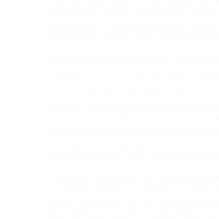
thẩm mỹ quảng cáo rầm rộ trên mạng xã hội với 
Thực tế, không ít trong số đó là các cơ sở chăm
doanh cá thể… để thực hiện dịch vụ xâm lấn như, ti
công nghệ cao mà không được cấp phép hành ngh
Theo thống kê của Sở Y tế tỉnh Đắk Lắk, đến nay,
cấp phép và chỉ có 5 phòng khám chuyên khoa ph
Bác sĩ chuyên khoa II Nguyễn Thị Quỳnh Mi, Trưở
Buôn Ma Thuột (thành phố Buôn Ma Thuột) cho bi
tăng khá cao. Trước đây, chỉ có phụ nữ lớn tuổi m
các bạn trẻ như sinh viên, thậm chí là học sinh 
sóc, điều trị bệnh lý da. Ngoài ra, còn có các cái
như tiêm filler, botox, meso… được thực hiện tại đơ
Theo bác sĩ Quỳnh Mi, khi nhu cầu gia tăng sẽ d
sai và không đúng thực tế. Những cơ sở thẩm m
doanh… nhưng lại làm các điều trị như tiêm fille
thuộc phạm trù của ngành Y và phải được thực h