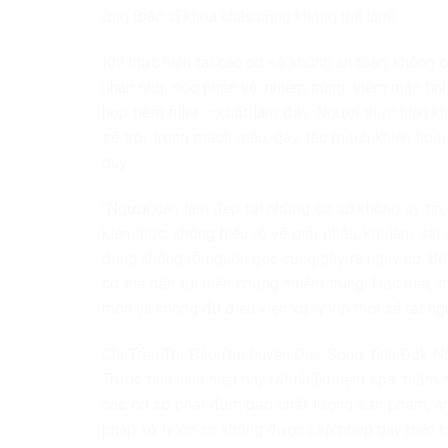
ứng (bác sĩ khoa khác cũng không thể làm).
Khi thực hiện tại các cơ sở không an toàn, không 
nhân như, sốc phản vệ, nhiễm trùng, viêm mãn tín
hợp tiêm filler – chất làm đầy. Người thực hiện
sẽ trôi trong mạch máu, gây tắc mạch khiến hoại
quỵ.
“Người dân làm đẹp tại những cơ sở không uy tín
kiến thức, không hiểu rõ về giải phẫu, khi làm s
dụng không rõ nguồn gốc cũng gây ra nguy cơ. Bê
có thể dẫn tới biến chứng nhiễm trùng. Đặc biệt,
môn và không đủ điều kiện xử lý kịp thời sẽ rất n
Chị Trần Thị Đào (tại huyện Đắk Song, tỉnh Đắk Nô
Trước tình hình hiện nay rất nhiều tiệm spa, thẩm 
các cơ sở phải đảm bảo chất lượng sản phẩm, an
pháp xử lý cơ sở không được cấp phép gây biến c