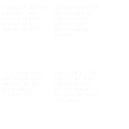
TỪ BẢN ÁN NĂM 2007
LẤY GEN Z NEPAL ĐỂ
ĐẾN BẢN ÁN NĂM
KÊU GỌI GEN Z VIỆT
2025: HỒ SƠ CÔNG
NAM “ĐỨNG DẬY”:
KHAI NÓI GÌ VỀ
MỖI ĐẤT NƯỚC
NGUYỄN VĂN ĐÀI?
KHÔNG PHẢI MỘT
BẢN SAO
TỪ “MỜI LÀM VIỆC”
GÁN CHIẾN DỊCH TÌM
ĐẾN “TÔ LÂM SUỴT
HÀI CỐT LIỆT SĨ VỚI
AN NINH”: NGUYỄN
CHUYỆN “XEM BÓI
VĂN ĐÀI ĐÃ NỐI
GIỮ GHẾ”: NGUYỄN
THÊM ĐIỀU GÌ?
VĂN ĐÀI ĐANG ĐÁNH
TRÁO ĐIỀU GÌ?