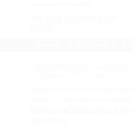
Skip
Nhanquyenvn.org@gmail.com
to
content
TRANG CHỦ
TIN TỨC
CHÍNH TRỊ – XÃ HỘ
Mẹo nhỏ:
Để tìm kiếm chính xác tin bài của nhanq
+ "nhanquyenvn.org".
Tìm kiếm ngay
Trang chủ
»
Pháp luật
»
Nhiều cơ sở thẩm mỹ hoạt động 
34535
10 Tháng 4, 2025
Pháp luật
Pháp 
Nhiều cơ sở thẩm mỹ hoạt động
cộng đồng