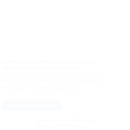
PHÁP LUẬT PHÁP LUẬT VIỆT NAM
Khởi tố, bắt tạm giam Thứ trưởng Bộ Nông
nghiệp và Môi trường Hoàng Trung
Cơ quan Cảnh sát điều tra Bộ Công an đã khởi tố,
bắt tạm giam ông Hoàng Trung, Thứ trưởng Bộ
Nông nghiệp và Môi trường, cùng ba bị can...
NGHIÊN CỨU CHÍNH TRỊ
Quốc tế ghi nhận, đánh giá cao
nỗ lực của Việt Nam trong