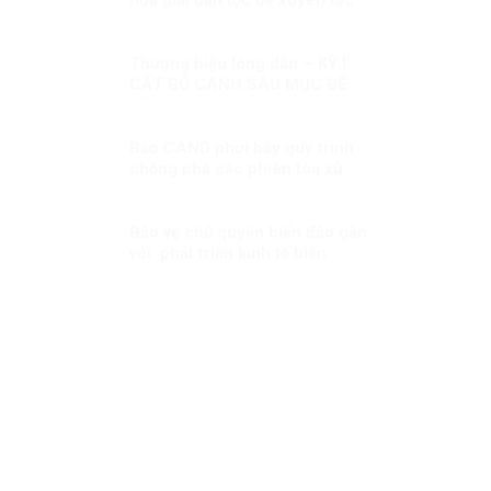
sự kiện lịch sử 30/4
Thương hiệu lòng dân – KỲ I:
CẮT BỎ CÀNH SÂU MỤC ĐỂ
CÂY PHÁT TRIỂN
Báo CAND phơi bày quy trình
chống phá các phiên tòa xử
phản động!
Bảo vệ chủ quyền biển đảo gắn
với phát triển kinh tế biển