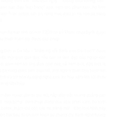
những cam kết “hiệu quả ngay”, “không đau, không sẹo”.
 sóc sắc đẹp “núp bóng” spa, tiệm tóc, phun xăm, hộ kinh
êm filler, botox, cắt mí, nâng mũi, điều trị trẻ hóa da bằng
ề.
 trên địa bàn tỉnh có hơn 1.200 cơ sở khám, chữa bệnh được
ẫu thuật thẩm mỹ được cấp phép.
ng Đơn vị Da liễu – Thẩm mỹ da, Bệnh viện Đại học Y dược
ết, thời gian gần đây, nhu cầu về làm đẹp của người dân
ới quan tâm tới làm đẹp, hiện nay, cả nam giới, đặc biệt là
cấp ba cũng quan tâm. Hầu hết, mọi người quan tâm tới chăm
 dịch vụ trẻ hóa da công nghệ cao, trẻ hóa xâm lấn tối thiểu
n vị rất nhiều.
ẫn đến người dân bị thu hút, hấp dẫn bởi những quảng cáo
ỹ “núp bóng” dưới hoạt động của spa, phun xăm, hộ kinh
r, botox, thậm chí còn cắt mí, nâng mũi… Các loại hình này
iện bởi bác sĩ chuyên khoa có chứng chỉ hành nghề tương