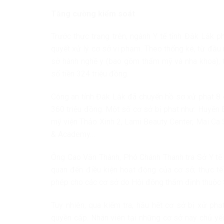
Tăng cường kiểm soát
Trước thực trạng trên, ngành Y tế tỉnh Đắk Lắk 
quyết xử lý cơ sở vi phạm. Theo thống kê, từ đầu 
sở hành nghề y (bao gồm thẩm mỹ và nha khoa), t
số tiền 324 triệu đồng.
Công an tỉnh Đắk Lắk đã chuyển hồ sơ xử phạt 8 c
360 triệu đồng. Một số cơ sở bị phạt như: Huyền
mỹ viện Thảo Xinh 2, Lami Beauty Center, Mai Ca 
& Academy…
Ông Cao Văn Thành, Phó Chánh Thanh tra Sở Y tế
quan đến điều kiện hoạt động của cơ sở; thực tế
phép cho các cơ sở do Hội đồng thẩm định thuộc S
Tuy nhiên, qua kiểm tra, hầu hết cơ sở bị xử p
quyền cấp. Nhân viên tại những cơ sở này chủ yế