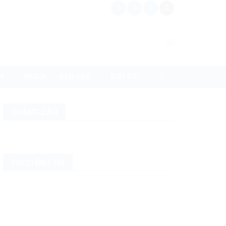
N
MEDIA
BẠN ĐỌC
GIẢI TRÍ
QUẢNG CÁO
TIN CHÍNH TRỊ