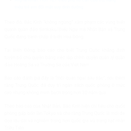
triệu trẻ em đối mặt suy dinh dưỡng
Theo đó, Bắc Kinh “không ngừng” xâm phạm các vùng biển
quanh quần đảo Senkaku/Điếu Ngư mà Nhật Bản và Trung
Quốc đang tranh chấp ở biển Hoa Đông.
Tại Biển Đông, báo cáo cho biết Trung Quốc khẳng định
tuyên bố chủ quyền bằng việc lập chính quyền quản lý quần
đảo Hoàng Sa và Trường Sa của Việt Nam.
Báo cáo đánh giá đây là “mối quan ngại sâu sắc”, nói thêm
rằng Trung Quốc đã duy trì ngân sách quốc phòng ở mức
cao nhưng không minh bạch trong hơn 30 năm qua.
Theo báo cáo của Nhật Bản, Bắc Kinh hiện chi tiêu cho quốc
phòng gấp bốn lần Tokyo và cho rằng Trung Quốc là mối đe
dọa lâu dài và nghiêm trọng hơn quốc gia vũ trang hạt nhân
Triều Tiên.