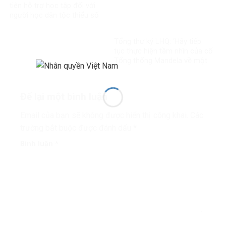
tiên hỗ trợ học tập đối với
người học dân tộc thiểu số
rất ít người
Tổng thư ký LHQ: ‘Hãy tiếp
tục thực hiện tầm nhìn của cố
Tổng thống Mandela về một
thế giới công bằng, toàn diện,
bình đẳng và hòa bình’
Để lại một bình luận
Email của bạn sẽ không được hiển thị công khai.
Các
trường bắt buộc được đánh dấu
*
Bình luận
*