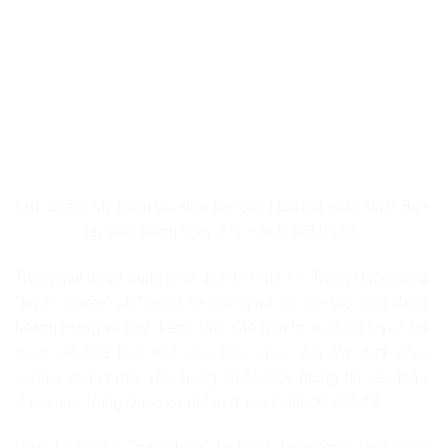
Lực lượng Mỹ tham gia diễn tập cùng tàu hải quân Nhật Bản
tại Biển Đông ngày 7-7 – Ảnh: REUTERS
Trong giai đoạn bùng phát dịch COVID-19, Trung Quốc cũng
“tuyên truyền” và “thông tin sai” giữa lúc thế giới còn đang
hoang mang về dịch bệnh. Báo cáo dẫn lại một số tuyên bố
trước đó của Bắc Kinh cáo buộc quân đội Mỹ đưa virus
corona chủng mới vào Trung Quốc, hay thông tin các thảo
dược của Trung Quốc có thể trị được bệnh COVID-19.
Quan hệ Nhật – Trung được đánh giá đang nguội lạnh trong