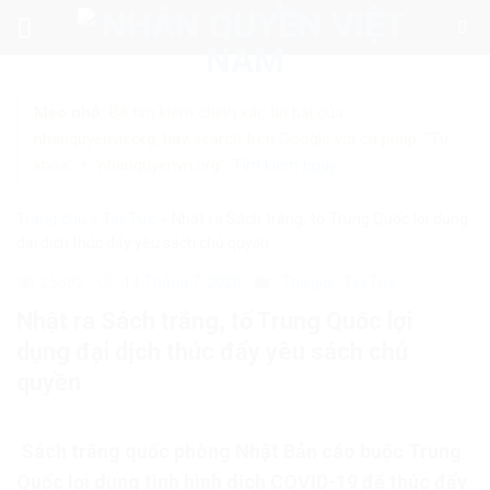
Skip
to
content
Mẹo nhỏ:
Để tìm kiếm chính xác tin bài của
nhanquyenvn.org, hãy search trên Google với cú pháp: "Từ
khóa" + "nhanquyenvn.org".
Tìm kiếm ngay
Trang chủ
»
Tin Tức
»
Nhật ra Sách trắng, tố Trung Quốc lợi dụng
đại dịch thúc đẩy yêu sách chủ quyền
25382
14 Tháng 7, 2020
Thế giới
Tin Tức
Nhật ra Sách trắng, tố Trung Quốc lợi
dụng đại dịch thúc đẩy yêu sách chủ
quyền
Sách trắng quốc phòng Nhật Bản cáo buộc Trung
Quốc lợi dụng tình hình dịch COVID-19 để thúc đẩy