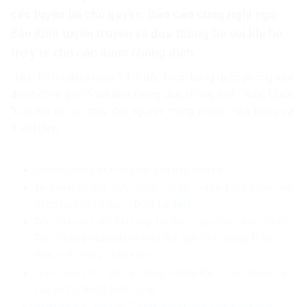
các tuyên bố chủ quyền. Báo cáo cũng nghi ngờ
Bắc Kinh tuyên truyền và đưa thông tin sai khi hỗ
trợ y tế cho các nước chống dịch.
Hãng tin Reuters ngày 14-7 dẫn Sách trắng quốc phòng vừa
được chính phủ Nhật Bản thông qua, khẳng định Trung Quốc
“tiếp tục nỗ lực thay đổi nguyên trạng ở biển Hoa Đông và
Biển Đông”.
Quyền công dân trong thế giới đầy chia rẽ
Tình hình Sudan: 75% cơ sở y tế khôi phục hoạt động, huy
động hơn 293 triệu USD để tái thiết
Tổng thư ký LHQ: ‘Hãy tiếp tục thực hiện tầm nhìn của cố
Tổng thống Mandela về một thế giới công bằng, toàn
diện, bình đẳng và hòa bình’
Trao quyền cho phụ nữ: Tăng cường khả năng chống chịu
của xã hội trước biến động
Afghanistan: Hơn 10,7 triệu phụ nữ cần cứu trợ, hàng