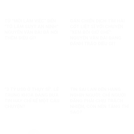
TỪ “MỜI LÀM VIỆC” ĐẾN
GÁN CHIẾN DỊCH TÌM HÀI
“TÔ LÂM SUỴT AN NINH”:
CỐT LIỆT SĨ VỚI CHUYỆN
NGUYỄN VĂN ĐÀI ĐÃ NỐI
“XEM BÓI GIỮ GHẾ”:
THÊM ĐIỀU GÌ?
NGUYỄN VĂN ĐÀI ĐANG
ĐÁNH TRÁO ĐIỀU GÌ?
“3 TỶ USD Ở THỤY SĨ”: LÊ
TIN SAI LAN ĐẾN HÀNG
TRUNG KHOA ĐANG ĐƯA
NGHÌN NGƯỜI: CHỈ NGƯỜI
TIN HAY CHỈ KỂ MỘT CÂU
ĐĂNG PHẢI CHỊU TRÁCH
CHUYỆN?
NHIỆM, CÒN NỀN TẢNG THÌ
SAO?