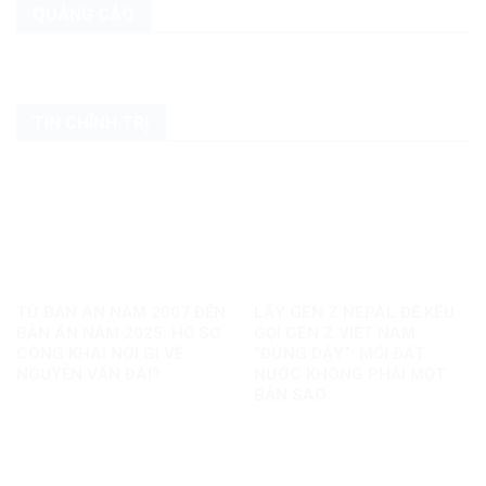
QUẢNG CÁO
TIN CHÍNH TRỊ
TỪ BẢN ÁN NĂM 2007 ĐẾN
LẤY GEN Z NEPAL ĐỂ KÊU
BẢN ÁN NĂM 2025: HỒ SƠ
GỌI GEN Z VIỆT NAM
CÔNG KHAI NÓI GÌ VỀ
“ĐỨNG DẬY”: MỖI ĐẤT
NGUYỄN VĂN ĐÀI?
NƯỚC KHÔNG PHẢI MỘT
BẢN SAO