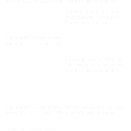
động hơn 293 triệu USD để tái
cực tham gia công tác đền
thiết
ơn đáp nghĩa
Tây Ninh: Khởi tố vụ án nuôi
nhốt, mua bán 104 động vật
hoang dã trái pháp luật
Đối thoại Nhân quyền thường
niên Việt Nam – EU năm 2026
Lễ Vu Lan: Giáo hội Phật giáo
Việt Nam yêu cầu tăng ni tích
cực tham gia công tác đền
ơn đáp nghĩa
Đối thoại Nhân quyền thường
Hợp lực đa bên thúc đẩy giảm
niên Việt Nam – EU năm 2026
nghèo đa chiều bền vững
Dự kiến nhiều chính sách ưu