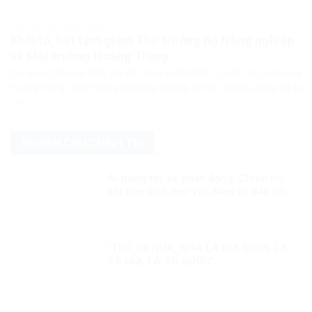
PHÁP LUẬT PHÁP LUẬT VIỆT NAM
Khởi tố, bắt tạm giam Thứ trưởng Bộ Nông nghiệp
và Môi trường Hoàng Trung
Cơ quan Cảnh sát điều tra Bộ Công an đã khởi tố, bắt tạm giam ông
Hoàng Trung, Thứ trưởng Bộ Nông nghiệp và Môi trường, cùng ba bị
can...
NGHIÊN CỨU CHÍNH TRỊ
AI trong tay kẻ phản động: Chiêu trò
bôi nhọ lãnh đạo Việt Nam và Bác Hồ
“TRỞ VỀ NHÀ, NHÀ LÀ GIA ĐÌNH, LÀ
XÃ HỘI, LÀ TỔ QUỐC”