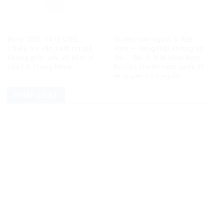
Ba tỷ USD, 10 tỷ USD…
Quyền con người ở Việt
Chiêu trò sản xuất tin giả
Nam – Vàng thật không sợ
không giới hạn, vô liêm sỉ
lửa – Bài 2: Việt Nam thực
của Lê Trung Khoa
thi các chuẩn mực quốc tế
về quyền con người
PHÁP LUẬT