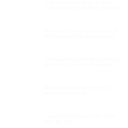
Truyền thông chủ động – lá chắn
chiến lược bảo vệ Đại hội XIV trước làn
sóng xuyên tạc!
“Di sản tự do” hay chuỗi sai phạm nối
dài: Vạch trần chiêu trò lợi dụng vụ
việc Trịnh Bá Phương và gia đình
Dương Nội
Phát triển không đánh đổi môi trường
và văn hóa: lựa chọn khó, nhưng là
con đường đúng
BẢO ĐẢM QUYỀN CỦA BỊ HẠI LÀ
NGƯỜI DƯỚI 18 TUỔI
Luận điệu hàm hồ xuyên tạc “Tuyên
ngôn độc lập”!