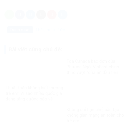
Danh mục:
Thế giới
Tin Tức
Bài viết cùng chủ đề:
Tòa Canada bác đơn của
Phương Ngô, VinFast chính
thức vượt “cửa ải” đầu tiên
trong vụ kiện xuyên biên giới
Thuật toán không biết thương
trẻ em: Vì sao nhiều quốc gia
đang tăng cường bảo vệ
người dưới 16 tuổi trên mạng
Không chỉ hạn chế, cần tạo
xã hội?
không gian mạng an toàn cho
trẻ em