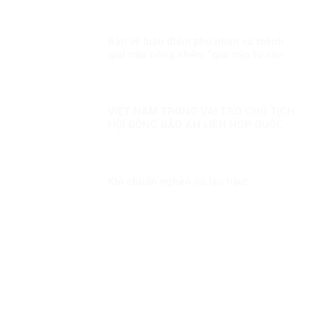
Bàn về luận điểm phủ nhận sứ mệnh
giai cấp công nhân: “giai cấp tư sản
ngày nay không còn bóc lột công
nhân mà “bóc lột máy móc”?!
VIỆT NAM TRONG VAI TRÒ CHỦ TỊCH
HỘI ĐỒNG BẢO AN LIÊN HỢP QUỐC
KỲ 2: ĐIỂM NHẤN THÁNG CHỦ TỊCH
VIỆT NAM
Khi chuẩn nghèo cũ lạc hậu!