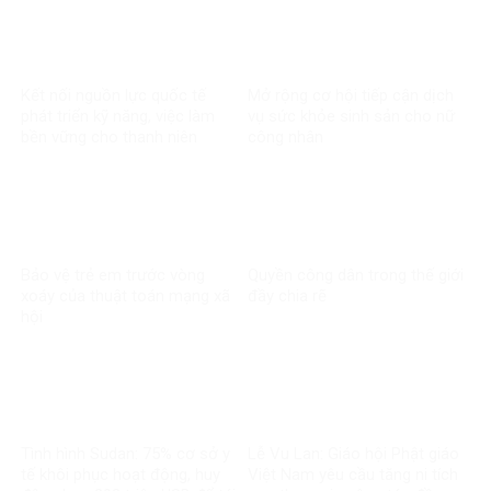
Kết nối nguồn lực quốc tế
Mở rộng cơ hội tiếp cận dịch
phát triển kỹ năng, việc làm
vụ sức khỏe sinh sản cho nữ
bền vững cho thanh niên
công nhân
Bảo vệ trẻ em trước vòng
Quyền công dân trong thế giới
xoáy của thuật toán mạng xã
đầy chia rẽ
hội
Tình hình Sudan: 75% cơ sở y
Lễ Vu Lan: Giáo hội Phật giáo
tế khôi phục hoạt động, huy
Việt Nam yêu cầu tăng ni tích