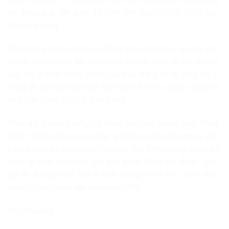
vài tháng qua liên quan đến tình hình dịch COVID-19 và vấn
đề Hong Kong.
Sách trắng quốc phòng của Nhật Bản được đưa ra ngay sau
khi Bộ Ngoại giao Mỹ ra tuyên bố chính thức về lập trường
của Mỹ ở Biển Đông trong văn bản đăng rạng sáng 14-7,
trong đó bác bỏ hầu như mọi tuyên bố chủ quyền đáng kể
nhất của Trung Quốc ở Biển Đông.
Theo đó, Ngoại trưởng Mỹ Mike Pompeo khẳng định Trung
Quốc “không có căn cứ pháp lý nào” để đơn phương áp đặt
ý muốn của họ tại khu vực và rằng Bắc Kinh không có cơ sở
pháp lý nhất quán nào cho yêu sách “đường 9 đoạn” (còn
gọi là đường lưỡi bò) ở Biển Đông kể từ khi chính thức
tuyên bố yêu sách này vào năm 2009.
Trần Phương