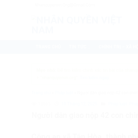
Skip
Nhanquyenvn.org@gmail.com
to
content
TRANG CHỦ
TIN TỨC
CHÍNH TRỊ – XÃ HỘ
Mẹo nhỏ:
Để tìm kiếm chính xác tin bài của nhanq
+ "nhanquyenvn.org".
Tìm kiếm ngay
Trang chủ
»
Pháp luật
»
Người dân giao nộp 42 con chim
10663
10 Tháng 12, 2025
Pháp luật
Pháp
Người dân giao nộp 42 con chi
Công an xã Tân Hòa, thành phố