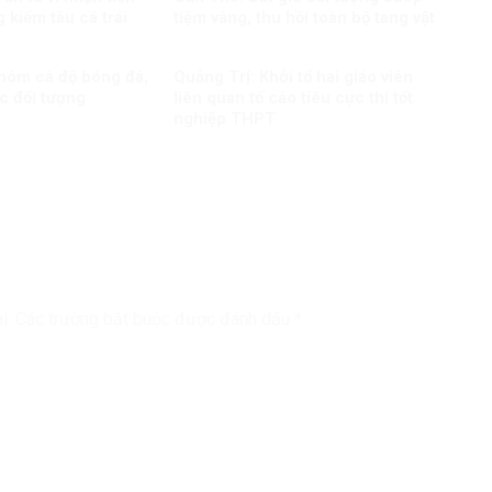
 kiểm tàu cá trái
tiệm vàng, thu hồi toàn bộ tang vật
nhóm cá độ bóng đá,
Quảng Trị: Khởi tố hai giáo viên
c đối tượng
liên quan tố cáo tiêu cực thi tốt
nghiệp THPT
i.
Các trường bắt buộc được đánh dấu
*