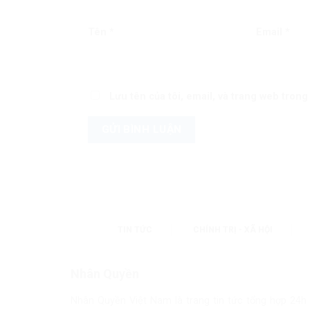
Tên
*
Email
*
Lưu tên của tôi, email, và trang web trong 
TIN TỨC
CHÍNH TRỊ - XÃ HỘI
Nhân Quyền
Nhân Quyền Việt Nam là trang tin tức tổng hợp 24h