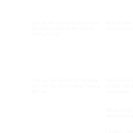
Khởi tố, bắt tạm giam Thứ trưởng
Khởi tố Giám
Bộ Nông nghiệp và Môi trường
dục vì thu họ
Hoàng Trung
Tiếp tục chi trả hơn 318 tỷ đồng
Vận chuyển m
cho các trái chủ trong vụ Trương
xe đạp, một đ
Mỹ Lan
chung thân
Bắt quả tang
viên ma túy 
Cà Mau: Lĩnh 