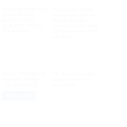
VÌ SAO ĐIỀU TRA PHẢI
Khi một điểm thi làm
NHANH NHƯNG
rung chuyển niềm tin:
KHÔNG THỂ KẾT
Bài học từ Tuyên
LUẬN THEO “PHIÊN
Quang trong bức tranh
TÒA MẠNG”?
toàn cầu về liêm chính
học thuật
KHÔNG THỂ BIẾN 328
Xây dựng môi trường
HỌC SINH THÀNH
mạng văn minh, có
“TẬP THỂ CÓ TỘI”
trách nhiệm
PHÁP LUẬT