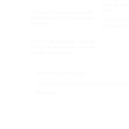
đăng ký, đăng
phép
Triệt phá chuyên án ma túy lớn,
thu giữ hơn 15.000 viên ma túy
Triệt phá 2 
tổng hợp
bắt hàng chụ
Khởi tố 6 đối tượng liên quan đến
đường dây vận chuyển, mua bán
hơn 250 tấn lợn bệnh
Để lại một bình luận
Email của bạn sẽ không được hiển thị công kha
Bình luận
*