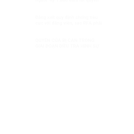
con người trong mọi hoàn cảnh
Đảng xiết quy định chống tiêu
cực với đảng viên, sao RFA phải
xoắn xít?
QUYỀN CỦA BỊ CAN TRONG
GIAI ĐOẠN ĐIỀU TRA HÌNH SỰ