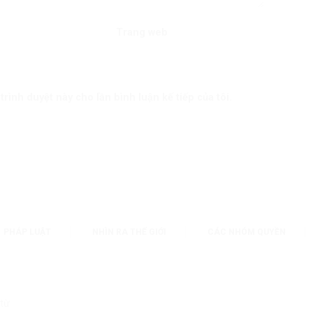
Trang web
trình duyệt này cho lần bình luận kế tiếp của tôi.
PHÁP LUẬT
NHÌN RA THẾ GIỚI
CÁC NHÓM QUYỀN
 từ