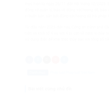
thực hiện từ ngày 26/11 đến hết tháng 12/2025. 
đồng về quản lý, bảo vệ động vật hoang dã, bảo v
vi buôn bán, săn bắt động vật hoang dã trái pháp lu
Từ đầu năm 2025 đến nay, Công an thành phố Cần
hiện và khởi tố 4 vụ với 4 bị can về hành vi hủy 
sử dụng điện để khai thác thủy sản với tổng số tiề
Danh mục:
Pháp luật
Pháp luật Việt Nam
Bài viết cùng chủ đề: