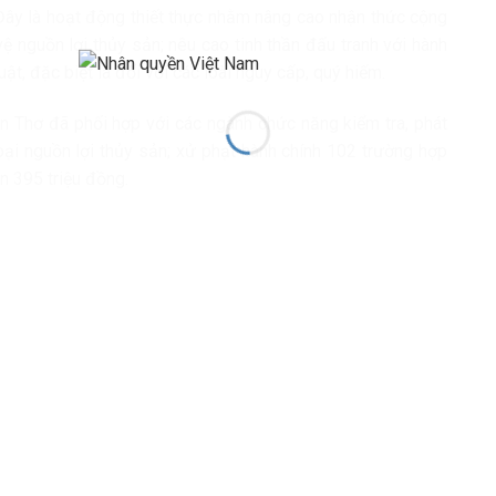
Đây là hoạt động thiết thực nhằm nâng cao nhận thức cộng
ệ nguồn lợi thủy sản; nêu cao tinh thần đấu tranh với hành
ật, đặc biệt là đối với các loài nguy cấp, quý hiếm.
 Thơ đã phối hợp với các ngành chức năng kiểm tra, phát
hoại nguồn lợi thủy sản; xử phạt hành chính 102 trường hợp
n 395 triệu đồng.