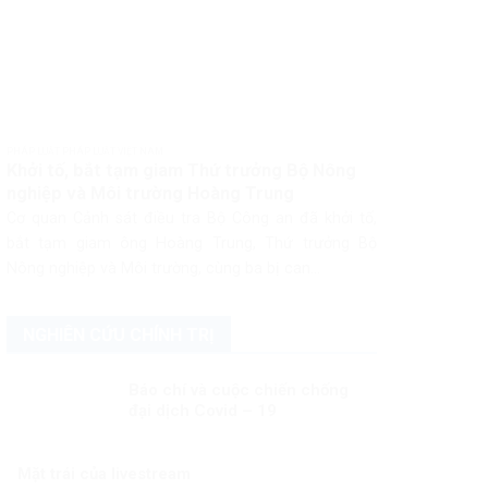
PHÁP LUẬT PHÁP LUẬT VIỆT NAM
Khởi tố, bắt tạm giam Thứ trưởng Bộ Nông
nghiệp và Môi trường Hoàng Trung
Cơ quan Cảnh sát điều tra Bộ Công an đã khởi tố,
bắt tạm giam ông Hoàng Trung, Thứ trưởng Bộ
Nông nghiệp và Môi trường, cùng ba bị can...
NGHIÊN CỨU CHÍNH TRỊ
Báo chí và cuộc chiến chống
đại dịch Covid – 19
Mặt trái của livestream