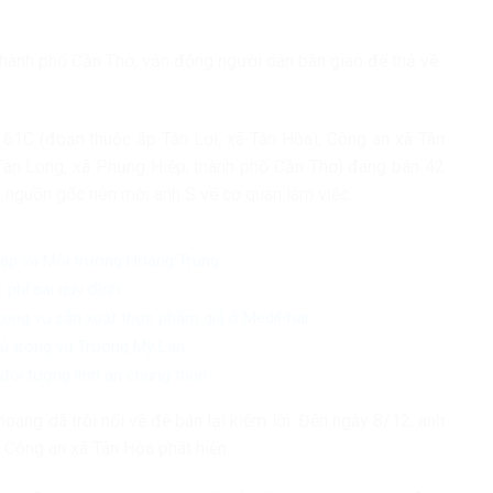
hành phố Cần Thơ, vận động người dân bàn giao để thả về
 61C (đoạn thuộc ấp Tân Lợi, xã Tân Hòa), Công an xã Tân
p Tân Long, xã Phụng Hiệp, thành phố Cần Thơ) đang bán 42
h nguồn gốc nên mời anh S về cơ quan làm việc.
iệp và Môi trường Hoàng Trung
 phí sai quy định
trong vụ sản xuất thực phẩm giả ở MediPhar
chủ trong vụ Trương Mỹ Lan
đối tượng lĩnh án chung thân
oang dã trôi nổi về để bán lại kiếm lời. Đến ngày 8/12, anh
ị Công an xã Tân Hòa phát hiện.