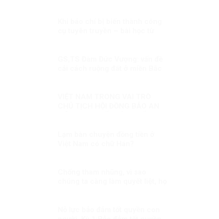
Khi báo chí bị biến thành công
cụ tuyên truyền – bài học từ
cuộc chiến Syria
GS,TS Đàm Đức Vượng: vấn đề
cải cách ruộng đất ở miền Bắc
Việt Nam cần nhìn nhận khách
quan!
VIỆT NAM TRONG VAI TRÒ
CHỦ TỊCH HỘI ĐỒNG BẢO AN
LIÊN HỢP QUỐC KỲ 2: ĐIỂM
NHẤN THÁNG CHỦ TỊCH VIỆT
NAM
Lạm bàn chuyện đồng tiền ở
Việt Nam có chữ Hán?
Chống tham nhũng, vì sao
chúng ta càng làm quyết liệt, họ
càng chống phá?
Nỗ lực bảo đảm tốt quyền con
người Kỳ 1:Bảo đảm tốt quyền