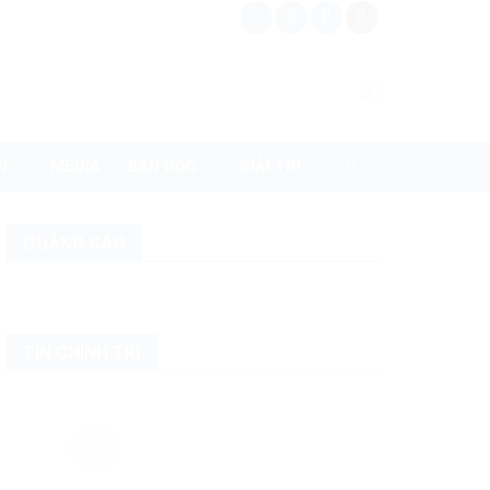
N
MEDIA
BẠN ĐỌC
GIẢI TRÍ
QUẢNG CÁO
TIN CHÍNH TRỊ