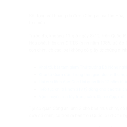
Số động vật hoang dã được Công an xã Tân Hòa, t
tự nhiên
Trước đó, khoảng 11 giờ ngày 8/12, trên Quốc lộ
Hòa phát hiện anh Đ.T.T.S (sinh năm 1985, trú ấ
con chim, cò các loại không có giấy tờ chứng min
Khởi tố, bắt tạm giam Thứ trưởng Bộ Nông ngh
Khởi tố Giám đốc Trung tâm giáo dục vì thu học
Hai cựu lãnh đạo Cục Hải quan lĩnh 13 năm tù 
Tiếp tục chi trả hơn 318 tỷ đồng cho các trái 
Vận chuyển ma túy trong săm, lốp xe đạp, một 
Tại cơ quan Công an, anh S cho biết mua chim, cò h
đưa số chim, cò trên ra bán trên Quốc lộ 61C thì b