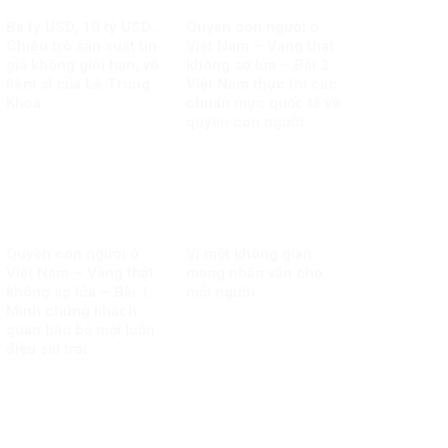
Ba tỷ USD, 10 tỷ USD…
Quyền con người ở
Chiêu trò sản xuất tin
Việt Nam – Vàng thật
giả không giới hạn, vô
không sợ lửa – Bài 2:
liêm sỉ của Lê Trung
Việt Nam thực thi các
Khoa
chuẩn mực quốc tế về
quyền con người
Quyền con người ở
Vì một không gian
Việt Nam – Vàng thật
mạng nhân văn cho
không sợ lửa – Bài 1:
mỗi người
Minh chứng khách
quan bác bỏ mọi luận
điệu sai trái