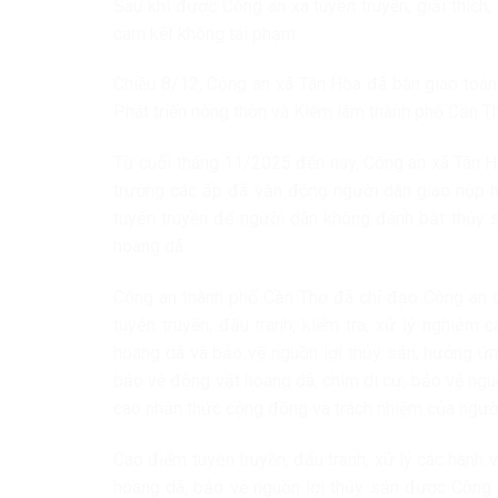
Sau khi được Công an xã tuyên truyền, giải thích
cam kết không tái phạm.
Chiều 8/12, Công an xã Tân Hòa đã bàn giao toàn
Phát triển nông thôn và Kiểm lâm thành phố Cần Th
Từ cuối tháng 11/2025 đến nay, Công an xã Tân Hò
trưởng các ấp đã vận động người dân giao nộp h
tuyên truyền để người dân không đánh bắt thủy s
hoang dã.
Công an thành phố Cần Thơ đã chỉ đạo Công an các
tuyên truyền, đấu tranh, kiểm tra, xử lý nghiêm
hoang dã và bảo vệ nguồn lợi thủy sản; hưởng ứ
bảo vệ động vật hoang dã, chim di cư, bảo vệ ng
cao nhận thức cộng đồng và trách nhiệm của người
Cao điểm tuyên truyền, đấu tranh, xử lý các hành 
hoang dã, bảo vệ nguồn lợi thủy sản được Công 