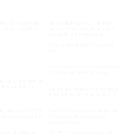
 đốc Trung tâm giáo
Hai cựu lãnh đạo Cục Hải quan
c phí sai quy định
lĩnh 13 năm tù trong vụ sản xuất
thực phẩm giả ở MediPhar
Cháy xe khách khiến 7 người tử
vong​
Điều tra mở rộng vụ tiêu cực trong
thi tốt nghiệp THPT tại Quảng Trị
a túy trong săm, lốp
ối tượng lĩnh án
Điều tra mở rộng vụ tiêu cực trong
thi tốt nghiệp THPT tại Quảng Trị
 vụ vận chuyển 3.200
Phạt tù 19 bị cáo trong vụ làm giả
qua biên giới Nghệ An
13 triệu sản phẩm bảo vệ sức
khỏe Herbitech
án tù vì nhận tiền
Cần Thơ: Bắt giữ đối tượng cướp