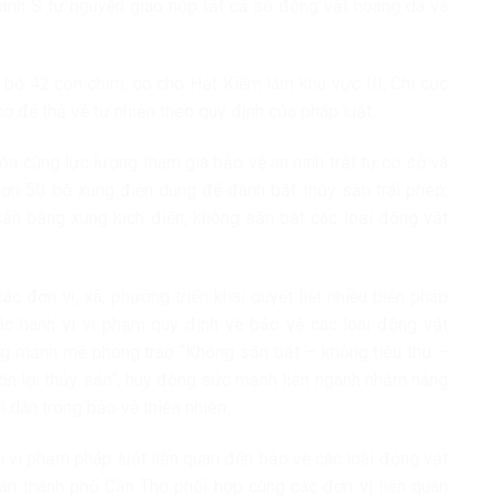
, anh S tự nguyện giao nộp tất cả số động vật hoang dã và
 bộ 42 con chim, cò cho Hạt Kiểm lâm khu vực III, Chi cục
ơ để thả về tự nhiên theo quy định của pháp luật.
a cùng lực lượng tham gia bảo vệ an ninh trật tự cơ sở và
ơn 50 bộ xung điện dùng để đánh bắt thủy sản trái phép;
ản bằng xung kích điện, không săn bắt các loại động vật
 đơn vị, xã, phường triển khai quyết liệt nhiều biện pháp
 các hành vi vi phạm quy định về bảo vệ các loài động vật
ng mạnh mẽ phong trào “Không săn bắt – không tiêu thụ –
uồn lợi thủy sản”, huy động sức mạnh liên ngành nhằm nâng
 dân trong bảo vệ thiên nhiên.
vi vi phạm pháp luật liên quan đến bảo vệ các loài động vật
an thành phố Cần Thơ phối hợp cùng các đơn vị liên quan