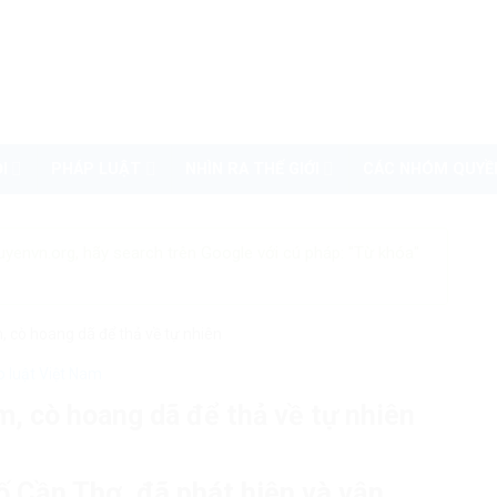
I
PHÁP LUẬT
NHÌN RA THẾ GIỚI
CÁC NHÓM QUYỀ
uyenvn.org, hãy search trên Google với cú pháp: "Từ khóa"
, cò hoang dã để thả về tự nhiên
 luật Việt Nam
m, cò hoang dã để thả về tự nhiên
 Cần Thơ, đã phát hiện và vận