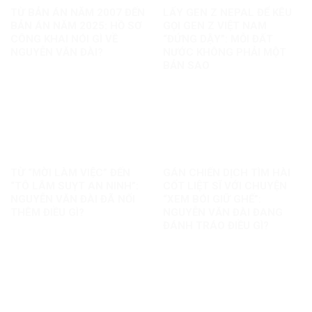
TỪ BẢN ÁN NĂM 2007 ĐẾN
LẤY GEN Z NEPAL ĐỂ KÊU
BẢN ÁN NĂM 2025: HỒ SƠ
GỌI GEN Z VIỆT NAM
CÔNG KHAI NÓI GÌ VỀ
“ĐỨNG DẬY”: MỖI ĐẤT
NGUYỄN VĂN ĐÀI?
NƯỚC KHÔNG PHẢI MỘT
BẢN SAO
TỪ “MỜI LÀM VIỆC” ĐẾN
GÁN CHIẾN DỊCH TÌM HÀI
“TÔ LÂM SUỴT AN NINH”:
CỐT LIỆT SĨ VỚI CHUYỆN
NGUYỄN VĂN ĐÀI ĐÃ NỐI
“XEM BÓI GIỮ GHẾ”:
THÊM ĐIỀU GÌ?
NGUYỄN VĂN ĐÀI ĐANG
ĐÁNH TRÁO ĐIỀU GÌ?