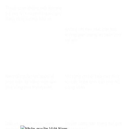
Thuật toán không biết thương
trẻ em: Vì sao nhiều quốc gia
đang tăng cường bảo vệ
người dưới 16 tuổi trên mạng
Không chỉ hạn chế, cần tạo
xã hội?
không gian mạng an toàn cho
trẻ em
Kết nối nguồn lực quốc tế
Mở rộng cơ hội tiếp cận dịch
phát triển kỹ năng, việc làm
vụ sức khỏe sinh sản cho nữ
bền vững cho thanh niên
công nhân
Bảo vệ trẻ em trước vòng
Quyền công dân trong thế giới
xoáy của thuật toán mạng xã
đầy chia rẽ