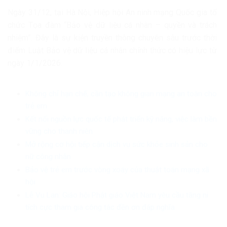
Ngày 31/12, tại Hà Nội, Hiệp hội An ninh mạng Quốc gia tổ
chức Tọa đàm “Bảo vệ dữ liệu cá nhân – quyền và trách
nhiệm”. Đây là sự kiện truyền thông chuyên sâu trước thời
điểm Luật Bảo vệ dữ liệu cá nhân chính thức có hiệu lực từ
ngày 1/1/2026.
Không chỉ hạn chế, cần tạo không gian mạng an toàn cho
trẻ em
Kết nối nguồn lực quốc tế phát triển kỹ năng, việc làm bền
vững cho thanh niên
Mở rộng cơ hội tiếp cận dịch vụ sức khỏe sinh sản cho
nữ công nhân
Bảo vệ trẻ em trước vòng xoáy của thuật toán mạng xã
hội
Lễ Vu Lan: Giáo hội Phật giáo Việt Nam yêu cầu tăng ni
tích cực tham gia công tác đền ơn đáp nghĩa