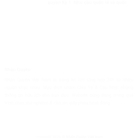
quyền Kỳ 1: Nhu cầu quốc tế và quốc
gia
Nhân Quyền
Nhân Quyền Việt Nam là trang tin tức tổng hợp 24h từ nhiều
nguồn khác nhau. Mục đích nhằm Chia Sẽ & Cập Nhật những
thông tin hữu ích cho bạn đọc. Website cũng đang trong quá
trình chạy thử nghiệm & chờ xin giấy phép hoạt động.
Copyright 2026 ©
Nhân Quyền Việt Nam