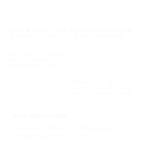
Đối thoại Nhân quyền thường
Hợp lực đa bên thúc đẩy giảm
niên Việt Nam – EU năm 2026
nghèo đa chiều bền vững
Dự kiến nhiều chính sách ưu
tiên hỗ trợ học tập đối với
người học dân tộc thiểu số
rất ít người
Tổng thư ký LHQ: ‘Hãy tiếp
tục thực hiện tầm nhìn của cố
Tổng thống Mandela về một
thế giới công bằng, toàn diện,
bình đẳng và hòa bình’
Để lại một bình luận
Email của bạn sẽ không được hiển thị công khai.
Các
trường bắt buộc được đánh dấu
*