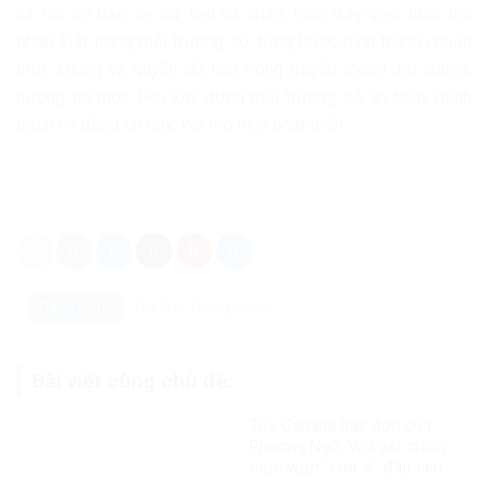
xã hội về bảo vệ dữ liệu cá nhân, thúc đẩy việc tuân thủ
pháp luật trong môi trường số, từng bước hình thành chuẩn
mực chung về quyền dữ liệu trong truyền thông đại chúng,
hướng tới mục tiêu xây dựng môi trường số an toàn, minh
bạch và đáng tin cậy, với mô hình phát triển.
Danh mục:
Tin Tức
Trong nước
Bài viết cùng chủ đề:
Tòa Canada bác đơn của
Phương Ngô, VinFast chính
thức vượt “cửa ải” đầu tiên
trong vụ kiện xuyên biên giới