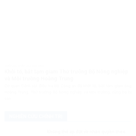
PHÁP LUẬT PHÁP LUẬT VIỆT NAM
Khởi tố, bắt tạm giam Thứ trưởng Bộ Nông nghiệp
và Môi trường Hoàng Trung
Cơ quan Cảnh sát điều tra Bộ Công an đã khởi tố, bắt tạm giam ông
Hoàng Trung, Thứ trưởng Bộ Nông nghiệp và Môi trường, cùng ba bị
can...
NGHIÊN CỨU CHÍNH TRỊ
Không thể áp đặt về nhân quyền theo