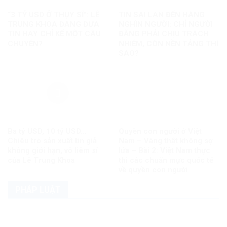
“3 TỶ USD Ở THỤY SĨ”: LÊ
TIN SAI LAN ĐẾN HÀNG
TRUNG KHOA ĐANG ĐƯA
NGHÌN NGƯỜI: CHỈ NGƯỜI
TIN HAY CHỈ KỂ MỘT CÂU
ĐĂNG PHẢI CHỊU TRÁCH
CHUYỆN?
NHIỆM, CÒN NỀN TẢNG THÌ
SAO?
Ba tỷ USD, 10 tỷ USD…
Quyền con người ở Việt
Chiêu trò sản xuất tin giả
Nam – Vàng thật không sợ
không giới hạn, vô liêm sỉ
lửa – Bài 2: Việt Nam thực
của Lê Trung Khoa
thi các chuẩn mực quốc tế
về quyền con người
PHÁP LUẬT