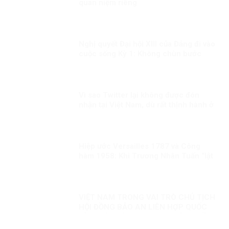
quan niệm riêng
Nghị quyết Đại hội XIII của Đảng đi vào
cuộc sống Kỳ 1: Không chùn bước
trước khó khăn, khi có dịch mọi người
dân đều là chiến sĩ
Vì sao Twitter lại không được đón
nhận tại Việt Nam, dù rất thịnh hành ở
phương Tây?
Hiệp ước Versailles 1787 và Công
hàm 1958: Khi Trương Nhân Tuấn “lật
sử” bằng suy diễn và đánh tráo khái
niệm
VIỆT NAM TRONG VAI TRÒ CHỦ TỊCH
HỘI ĐỒNG BẢO AN LIÊN HỢP QUỐC
KỲ 1: HÒA BÌNH, AN NINH VÀ QUYỀN
CON NGƯỜI