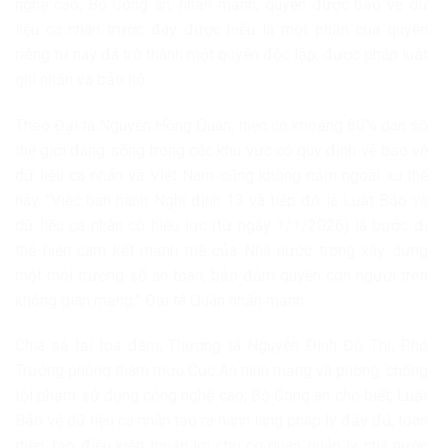
nghệ cao, Bộ Công an, nhấn mạnh, quyền được bảo vệ dữ
liệu cá nhân trước đây được hiểu là một phần của quyền
riêng tư nay đã trở thành một quyền độc lập, được pháp luật
ghi nhận và bảo hộ.
Theo Đại tá Nguyễn Hồng Quân, hiện có khoảng 80% dân số
thế giới đang sống trong các khu vực có quy định về bảo vệ
dữ liệu cá nhân và Việt Nam cũng không nằm ngoài xu thế
này. “Việc ban hành Nghị định 13 và tiếp đó là Luật Bảo vệ
dữ liệu cá nhân có hiệu lực (từ ngày 1/1/2026) là bước đi
thể hiện cam kết mạnh mẽ của Nhà nước trong xây dựng
một môi trường số an toàn, bảo đảm quyền con người trên
không gian mạng,” Đại tá Quân nhấn mạnh.
Chia sẻ tại tọa đàm, Thượng tá Nguyễn Đình Đỗ Thi, Phó
Trưởng phòng tham mưu Cục An ninh mạng và phòng, chống
tội phạm sử dụng công nghệ cao, Bộ Công an cho biết, Luật
Bảo vệ dữ liệu cá nhân tạo ra hành lang pháp lý đầy đủ, toàn
diện, tạo điều kiện thuận lợi cho cơ quan quản lý nhà nước