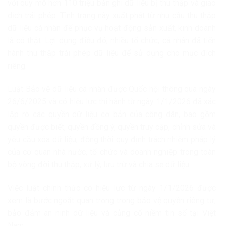
với quy mô hơn 110 triệu bản ghi dữ liệu bị thu thập và giao
dịch trái phép. Tình trạng này xuất phát từ nhu cầu thu thập
dữ liệu cá nhân để phục vụ hoạt động sản xuất, kinh doanh
là có thật. Lợi dụng điều đó, nhiều tổ chức, cá nhân đã tiến
hành thu thập trái phép dữ liệu để sử dụng cho mục đích
riêng.
Luật Bảo vệ dữ liệu cá nhân được Quốc hội thông qua ngày
26/6/2025 và có hiệu lực thi hành từ ngày 1/1/2026 đã xác
lập rõ các quyền dữ liệu cơ bản của công dân, bao gồm
quyền được biết, quyền đồng ý, quyền truy cập, chỉnh sửa và
yêu cầu xóa dữ liệu; đồng thời quy định trách nhiệm pháp lý
của cơ quan nhà nước, tổ chức và doanh nghiệp trong toàn
bộ vòng đời thu thập, xử lý, lưu trữ và chia sẻ dữ liệu.
Việc luật chính thức có hiệu lực từ ngày 1/1/2026 được
xem là bước ngoặt quan trọng trong bảo vệ quyền riêng tư,
bảo đảm an ninh dữ liệu và củng cố niềm tin số tại Việt
Nam.