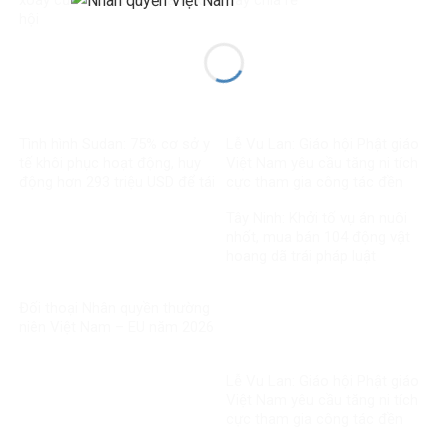
hội
Tình hình Sudan: 75% cơ sở y
Lễ Vu Lan: Giáo hội Phật giáo
tế khôi phục hoạt động, huy
Việt Nam yêu cầu tăng ni tích
động hơn 293 triệu USD để tái
cực tham gia công tác đền
thiết
ơn đáp nghĩa
Tây Ninh: Khởi tố vụ án nuôi
nhốt, mua bán 104 động vật
hoang dã trái pháp luật
Đối thoại Nhân quyền thường
niên Việt Nam – EU năm 2026
Lễ Vu Lan: Giáo hội Phật giáo
Việt Nam yêu cầu tăng ni tích
cực tham gia công tác đền
ơn đáp nghĩa