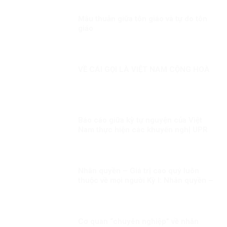
Mâu thuẫn giữa tôn giáo và tự do tôn
giáo
VỀ CÁI GỌI LÀ VIỆT NAM CỘNG HOÀ
Báo cáo giữa kỳ tự nguyện của Việt
Nam thực hiện các khuyến nghị UPR
chu kỳ III Kỳ 3: “Việt Nam “ghi điểm”
trong quá trình ứng cử thành viên Hội
đồng Nhân quyền LHQ nhiệm kỳ
2023-2025”
Nhân quyền – Giá trị cao quý luôn
thuộc về mọi người Kỳ I: Nhân quyền –
Giá trị phổ quát và đặc thù.
Cơ quan “chuyên nghiệp” về nhân