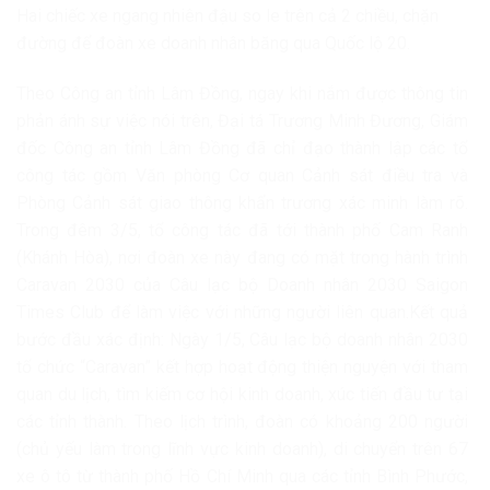
Hai chiếc xe ngang nhiên đậu so le trên cả 2 chiều, chặn
đường để đoàn xe doanh nhân băng qua Quốc lộ 20.
Theo Công an tỉnh Lâm Đồng, ngay khi nắm được thông tin
phản ánh sự việc nói trên, Đại tá Trương Minh Đương, Giám
đốc Công an tỉnh Lâm Đồng đã chỉ đạo thành lập các tổ
công tác gồm Văn phòng Cơ quan Cảnh sát điều tra và
Phòng Cảnh sát giao thông khẩn trương xác minh làm rõ.
Trong đêm 3/5, tổ công tác đã tới thành phố Cam Ranh
(Khánh Hòa), nơi đoàn xe này đang có mặt trong hành trình
Caravan 2030 của Câu lạc bộ Doanh nhân 2030 Saigon
Times Club để làm việc với những người liên quan.Kết quả
bước đầu xác định: Ngày 1/5, Câu lạc bộ doanh nhân 2030
tổ chức “Caravan” kết hợp hoạt động thiện nguyện với tham
quan du lịch, tìm kiếm cơ hội kinh doanh, xúc tiến đầu tư tại
các tỉnh thành. Theo lịch trình, đoàn có khoảng 200 người
(chủ yếu làm trong lĩnh vực kinh doanh), di chuyển trên 67
xe ô tô từ thành phố Hồ Chí Minh qua các tỉnh Bình Phước,