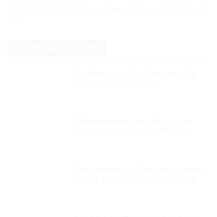
Hoàng Trung, Thứ trưởng Bộ Nông nghiệp và Môi trường, cùng ba bị
can...
NGHIÊN CỨU CHÍNH TRỊ
Bổ nhiệm sai cán bộ là mối nguy lớn
đối với đất nước và xã hội
Những thuận lợi thành lập cơ quan
nhân quyền quốc gia tại Việt Nam
Núp danh bàn về thắng-thua, hòa giải
dân tộc để xuyên tạc sự kiện lịch sử
30/4