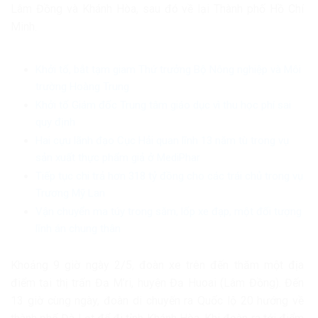
Lâm Đồng và Khánh Hòa, sau đó về lại Thành phố Hồ Chí
Minh.
Khởi tố, bắt tạm giam Thứ trưởng Bộ Nông nghiệp và Môi
trường Hoàng Trung
Khởi tố Giám đốc Trung tâm giáo dục vì thu học phí sai
quy định
Hai cựu lãnh đạo Cục Hải quan lĩnh 13 năm tù trong vụ
sản xuất thực phẩm giả ở MediPhar
Tiếp tục chi trả hơn 318 tỷ đồng cho các trái chủ trong vụ
Trương Mỹ Lan
Vận chuyển ma túy trong săm, lốp xe đạp, một đối tượng
lĩnh án chung thân
Khoảng 9 giờ ngày 2/5, đoàn xe trên đến thăm một địa
điểm tại thị trấn Đạ M’ri, huyện Đạ Huoai (Lâm Đồng). Đến
13 giờ cùng ngày, đoàn di chuyển ra Quốc lộ 20 hướng về