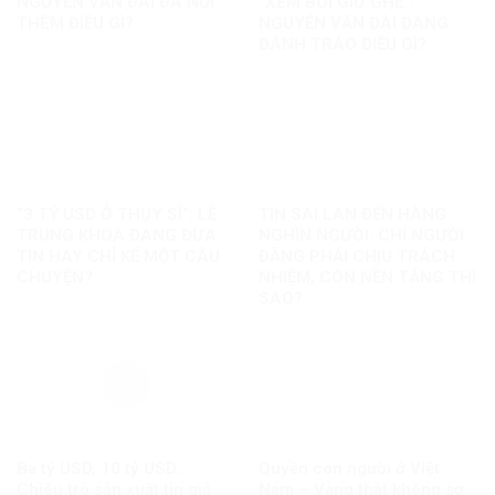
NGUYỄN VĂN ĐÀI ĐÃ NỐI
“XEM BÓI GIỮ GHẾ”:
THÊM ĐIỀU GÌ?
NGUYỄN VĂN ĐÀI ĐANG
ĐÁNH TRÁO ĐIỀU GÌ?
“3 TỶ USD Ở THỤY SĨ”: LÊ
TIN SAI LAN ĐẾN HÀNG
TRUNG KHOA ĐANG ĐƯA
NGHÌN NGƯỜI: CHỈ NGƯỜI
TIN HAY CHỈ KỂ MỘT CÂU
ĐĂNG PHẢI CHỊU TRÁCH
CHUYỆN?
NHIỆM, CÒN NỀN TẢNG THÌ
SAO?
Ba tỷ USD, 10 tỷ USD…
Quyền con người ở Việt
Chiêu trò sản xuất tin giả
Nam – Vàng thật không sợ