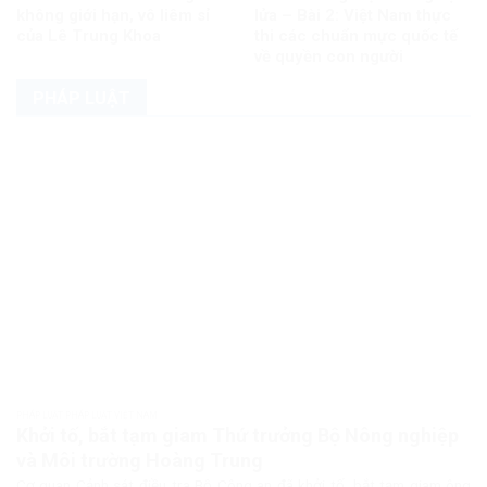
không giới hạn, vô liêm sỉ
lửa – Bài 2: Việt Nam thực
của Lê Trung Khoa
thi các chuẩn mực quốc tế
về quyền con người
PHÁP LUẬT
PHÁP LUẬT PHÁP LUẬT VIỆT NAM
Khởi tố, bắt tạm giam Thứ trưởng Bộ Nông nghiệp
và Môi trường Hoàng Trung
Cơ quan Cảnh sát điều tra Bộ Công an đã khởi tố, bắt tạm giam ông