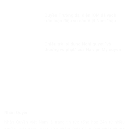
Quyền Trưởng đại diện IOM đã vạch
trần luận điệu vu cáo Việt Nam “hậu
thuẫn” cho tội phạm buôn bán người
của băng nhóm BPSOS!
Chiêu trò lợi dụng Nghị quyết “vô
thưởng vô phạt” của Hạ viện Mỹ xuyên
tạc, chống phá Đảng, chế độ ta
Nhân Quyền
Nhân Quyền Việt Nam là trang tin tức tổng hợp 24h từ nhiều