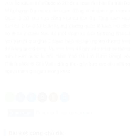
vụ việc xảy ra trên Quốc lộ 20, đoạn qua địa bàn thị trấn Đạ
M’Ri, huyện Đạ Huoai, tỉnh Lâm Đồng. Hình ảnh hiện rõ trên
Quốc lộ 20, khu vực cổng Khu du lịch Đại Tùng Lâm Hoa
Sen có 2 xe ô tô chắn ngang đường quốc lộ theo mô hình
so le cả 2 chiều. Sau đó một đoàn xe ô tô từ trong Khu du
lịch trên đi qua giữa 2 chiếc xe ô tô chặn ngang đường trên
để băng qua đường. Vụ việc trên đã gây cản trở giao thông
trên tuyến quốc lộ nối thành phố Đà Lạt (Lâm Đồng) với
Thành phố Hồ Chí Minh, đồng thời gây bức xúc cho những
người tham gia giao thông khác.
Danh mục:
Pháp luật
Pháp luật Việt Nam
Bài viết cùng chủ đề: