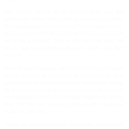
Hiện Cơ quan Công an đã tạm giữ giấy tờ liên quan đến
phương tiện vi phạm và Giấy phép lái xe của người vi phạm
để phục vụ công tác xác minh, xử lý. Theo Công an tỉnh Lâm
Đồng, các cá nhân trên đã vi phạm lỗi “dừng xe trái quy định
gây ùn tắc giao thông”. Công an tỉnh Lâm Đồng đang tiếp
tục thu thập tài liệu đánh giá mức độ vi phạm, xử lý theo
quy định.
Trước đó ngày 3/5, phóng viên TTXVN đã thông tin Công an
tỉnh Lâm Đồng đã lập các tổ công tác đi xác minh, làm rõ và
xử lý vụ việc một số cá nhân sử dụng 2 xe ô tô chặn đường,
để đoàn xe doanh nhân (không phải xe thuộc đối tượng ưu
tiên) băng qua Quốc lộ 20, đoạn trước cổng Khu du lịch Đại
Tùng Lâm Hoa Sen, địa bàn thị trấn Đạ M’Ri, huyện Đạ
Huoai, tỉnh Lâm Đồng.
Hành vi này bị phát hiện khi trên mạng xã hội lan truyền clip