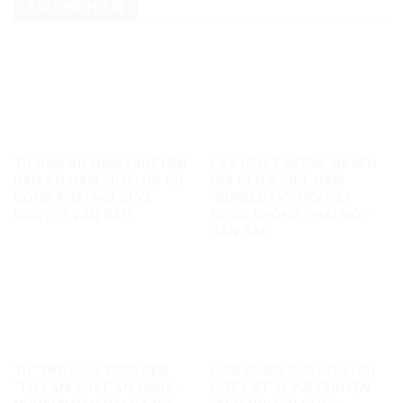
TIN CHÍNH TRỊ
TỪ BẢN ÁN NĂM 2007 ĐẾN
LẤY GEN Z NEPAL ĐỂ KÊU
BẢN ÁN NĂM 2025: HỒ SƠ
GỌI GEN Z VIỆT NAM
CÔNG KHAI NÓI GÌ VỀ
“ĐỨNG DẬY”: MỖI ĐẤT
NGUYỄN VĂN ĐÀI?
NƯỚC KHÔNG PHẢI MỘT
BẢN SAO
TỪ “MỜI LÀM VIỆC” ĐẾN
GÁN CHIẾN DỊCH TÌM HÀI
“TÔ LÂM SUỴT AN NINH”:
CỐT LIỆT SĨ VỚI CHUYỆN