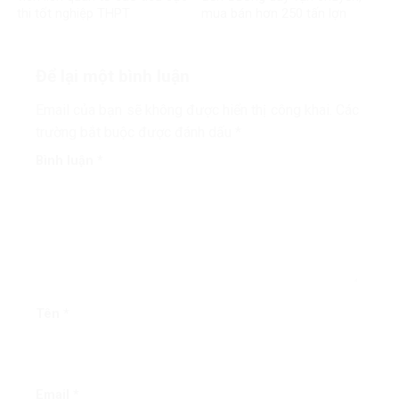
thi tốt nghiệp THPT
mua bán hơn 250 tấn lợn
bệnh
Để lại một bình luận
Email của bạn sẽ không được hiển thị công khai.
Các
trường bắt buộc được đánh dấu
*
Bình luận
*
Tên
*
Email
*