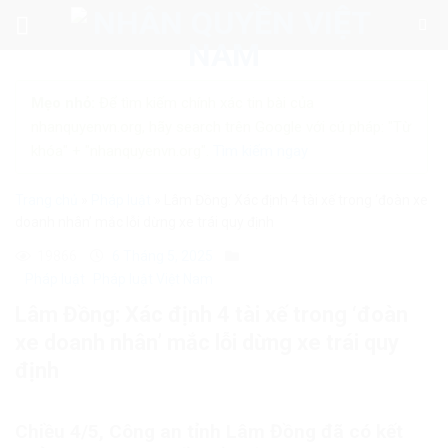
Skip
to
content
Mẹo nhỏ:
Để tìm kiếm chính xác tin bài của
nhanquyenvn.org, hãy search trên Google với cú pháp: "Từ
khóa" + "nhanquyenvn.org".
Tìm kiếm ngay
Trang chủ
»
Pháp luật
»
Lâm Đồng: Xác định 4 tài xế trong ‘đoàn xe
doanh nhân’ mắc lỗi dừng xe trái quy định
19866
6 Tháng 5, 2025
Pháp luật
Pháp luật Việt Nam
Lâm Đồng: Xác định 4 tài xế trong ‘đoàn
xe doanh nhân’ mắc lỗi dừng xe trái quy
định
Chiều 4/5, Công an tỉnh Lâm Đồng đã có kết