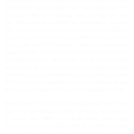
thành phố Đà Lạt để đi tỉnh Khánh Hòa. Khi đoàn ra tới điểm
giao với Quốc lộ 20, một thành viên trong đoàn là ông P. V. N
(sinh năm 1982, trú tại phường Hiệp Phú, thành phố Thủ
Đức, Thành phố Hồ Chí Minh) đã điều khiển xe ôtô biển
kiểm soát 51H -953.75 chặn các xe lưu thông trên Quốc lộ
20, hướng từ thành phố Đà Lạt đi Thành phố Hồ Chí Minh.
Cùng lúc đó, ông N. V. D (sinh năm 1981; trú tại xã Bà Điểm,
huyện Hóc Môn, Thành phố Hồ Chí Minh) điều khiển xe ôtô
biển kiểm soát 51K- 346.09, chặn các xe lưu thông theo
hướng ngược lại. Hành vi của hai người trên nhằm mục đích
cho đoàn xe Câu lạc bộ doanh nhân 2030 lưu thông ra Quốc
lộ 20, di chuyển về hướng thành phố Đà Lạt. Hậu quả đã gây
ra ách tắc giao thông trên Quốc lộ 20 trong khoảng 3 phút.
Đến trưa ngày 3/5, tại một vị trí thuộc xã Hiệp Thạnh, huyện
Đức Trọng (Lâm Đồng), một thành viên trong đoàn là ông L.
H. N (sinh năm 1988, trú tại xã An Phước, huyện Long
Thành, tỉnh Đồng Nai) đã điều khiển xe ôtô biển kiểm soát
60C – 616.21 dừng ở giữa phần đường dành cho các