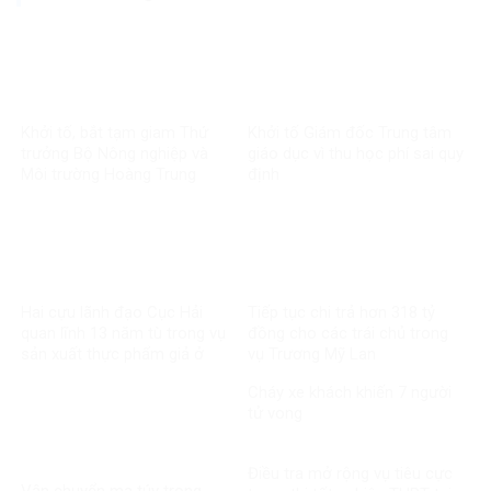
Khởi tố, bắt tạm giam Thứ
Khởi tố Giám đốc Trung tâm
trưởng Bộ Nông nghiệp và
giáo dục vì thu học phí sai quy
Môi trường Hoàng Trung
định
Hai cựu lãnh đạo Cục Hải
Tiếp tục chi trả hơn 318 tỷ
quan lĩnh 13 năm tù trong vụ
đồng cho các trái chủ trong
sản xuất thực phẩm giả ở
vụ Trương Mỹ Lan
MediPhar
Cháy xe khách khiến 7 người
tử vong​
Điều tra mở rộng vụ tiêu cực