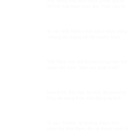
Xây dựng một Nhà nước pháp quyền
XHCN Việt Nam hiện đại: Tiếp cận từ
quyền con người
Vì sao Việt Nam chọn cách thức sống
chung với mạng xã hội xuyên biên
giới?
Việt Nam cần dứt khoát trong việc lựa
chọn mô hình “kiến tạo phát triển”
Hòa bình, độc lập, tự chủ, đa phương
hóa, đa dạng hóa, chủ động và tích
cực hội nhập quốc tế Kỳ 1: Thông điệp
cấp cao của Việt Nam
Vì sao Twitter lại không được đón
nhận tại Việt Nam, dù rất thịnh hành ở
phương Tây?