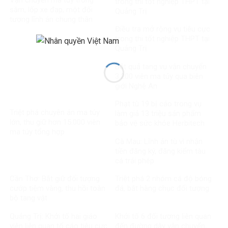
Vận chuyển ma túy trong
trong thi tốt nghiệp THPT tại
săm, lốp xe đạp, một đối
Quảng Trị
tượng lĩnh án chung thân
Điều tra mở rộng vụ tiêu cực
trong thi tốt nghiệp THPT tại
Quảng Trị
Bắt quả tang vụ vận chuyển
3.200 viên ma túy qua biên
giới Nghệ An
Phạt tù 19 bị cáo trong vụ
Triệt phá chuyên án ma túy
làm giả 13 triệu sản phẩm
lớn, thu giữ hơn 15.000 viên
bảo vệ sức khỏe Herbitech
ma túy tổng hợp
Cà Mau: Lĩnh án tù vì nhận
tiền đăng ký, đăng kiểm tàu
cá trái phép
Cần Thơ: Bắt giữ đối tượng
Triệt phá 2 nhóm cá độ bóng
cướp tiệm vàng, thu hồi toàn
đá, bắt hàng chục đối tượng
bộ tang vật
Quảng Trị: Khởi tố hai giáo
Khởi tố 6 đối tượng liên quan
viên liên quan tố cáo tiêu cực
đến đường dây vận chuyển,