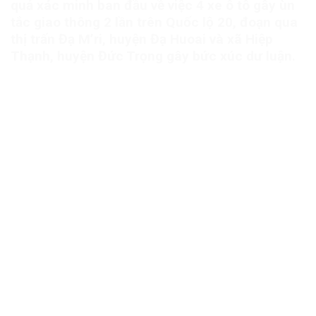
quả xác minh ban đầu về việc 4 xe ô tô gây ùn
tắc giao thông 2 lần trên Quốc lộ 20, đoạn qua
thị trấn Đạ M’ri, huyện Đạ Huoai và xã Hiệp
Thạnh, huyện Đức Trọng gây bức xúc dư luận.