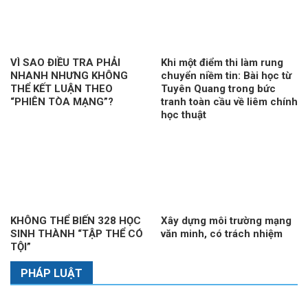
VÌ SAO ĐIỀU TRA PHẢI
Khi một điểm thi làm rung
NHANH NHƯNG KHÔNG
chuyển niềm tin: Bài học từ
THỂ KẾT LUẬN THEO
Tuyên Quang trong bức
“PHIÊN TÒA MẠNG”?
tranh toàn cầu về liêm chính
học thuật
KHÔNG THỂ BIẾN 328 HỌC
Xây dựng môi trường mạng
SINH THÀNH “TẬP THỂ CÓ
văn minh, có trách nhiệm
TỘI”
PHÁP LUẬT