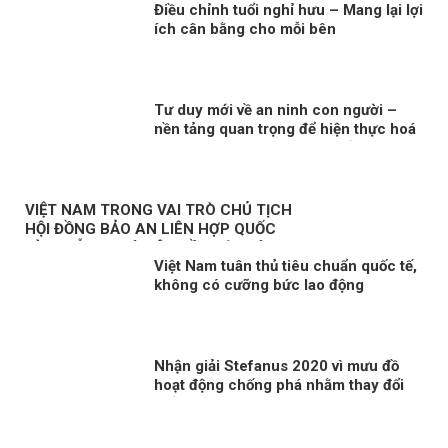
Điều chỉnh tuổi nghỉ hưu – Mang lại lợi
ích cân bằng cho mỗi bên
Tư duy mới về an ninh con người –
nền tảng quan trọng để hiện thực hoá
khát vọng, mục tiêu phát triển đất
nước Kỳ 2: Minh chứng sống động
VIỆT NAM TRONG VAI TRÒ CHỦ TỊCH
HỘI ĐỒNG BẢO AN LIÊN HỢP QUỐC
KỲ 3: NỖ LỰC VÌ MỘT NỀN HÒA BÌNH
Việt Nam tuân thủ tiêu chuẩn quốc tế,
BỀN VỮNG
không có cưỡng bức lao động
Nhận giải Stefanus 2020 vì mưu đồ
hoạt động chống phá nhằm thay đổi
thể chế tại Việt Nam?