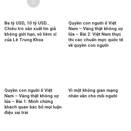
Ba tỷ USD, 10 tỷ USD…
Quyền con người ở Việt
Chiêu trò sản xuất tin giả
Nam – Vàng thật không sợ
không giới hạn, vô liêm sỉ
lửa – Bài 2: Việt Nam thực
của Lê Trung Khoa
thi các chuẩn mực quốc tế
về quyền con người
Quyền con người ở Việt
Vì một không gian mạng
Nam – Vàng thật không sợ
nhân văn cho mỗi người
lửa – Bài 1: Minh chứng
khách quan bác bỏ mọi luận
điệu sai trái