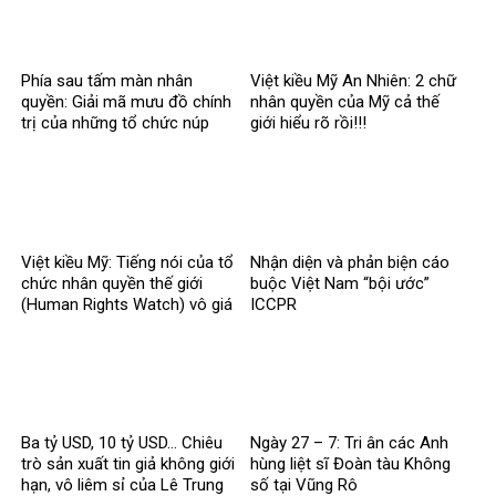
Phía sau tấm màn nhân
Việt kiều Mỹ An Nhiên: 2 chữ
quyền: Giải mã mưu đồ chính
nhân quyền của Mỹ cả thế
trị của những tổ chức núp
giới hiểu rõ rồi!!!
bóng
Việt kiều Mỹ: Tiếng nói của tổ
Nhận diện và phản biện cáo
chức nhân quyền thế giới
buộc Việt Nam “bội ước”
(Human Rights Watch) vô giá
ICCPR
trị
Ba tỷ USD, 10 tỷ USD… Chiêu
Ngày 27 – 7: Tri ân các Anh
trò sản xuất tin giả không giới
hùng liệt sĩ Đoàn tàu Không
hạn, vô liêm sỉ của Lê Trung
số tại Vũng Rô