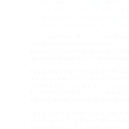
Khởi tố Giám đốc Trung tâm giáo dục vì thu học
Hai cựu lãnh đạo Cục Hải quan lĩnh 13 năm tù 
Tiếp tục chi trả hơn 318 tỷ đồng cho các trái 
Vận chuyển ma túy trong săm, lốp xe đạp, một 
Trung tá Nguyễn Khánh Hồng, Phó Trưởng Phòng A
cao (PA05, Công an TP Hồ Chí Minh) cho biết, n
đến ngày 23/9, các thành viên nhóm Ngũ Hổ Tướn
cáo, đăng tải video đã được mời làm việc, kết quả 
Trung tá Nguyễn Khánh Hồng cũng cho biết, pháp 
Theo đó, tại khoản 1, Điều 7 Luật Quảng cáo 2012
cũng đồng thời bị cấm quảng cáo, trong đó có dị
định 38/2021/NĐ-CP, hành vi quảng cáo hàng hóa,
triệu đồng, kèm theo biện pháp buộc tháo gỡ, xó
Ngoài ra, tại điểm c, khoản 1, Điều 101 Nghị đ
định xử phạt từ 10 triệu đồng đến 20 triệu đồng 
thông tin phục vụ cho cờ bạc, tổ chức đánh bạc. 