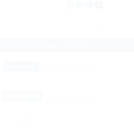
N
MEDIA
BẠN ĐỌC
GIẢI TRÍ
QUẢNG CÁO
TIN CHÍNH TRỊ