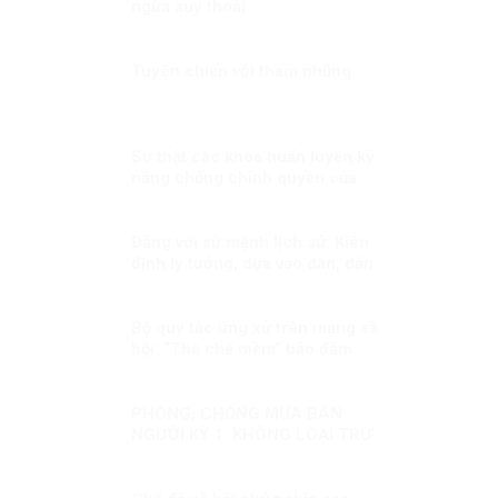
ngừa suy thoái
Tuyên chiến với tham nhũng
Sự thật các khoá huấn luyện kỹ
năng chống chính quyền của
Việt tân(2): thủ đoạn tuyển
chọn người thông qua huấn
luyện!
Đảng với sứ mệnh lịch sử: Kiên
định lý tưởng, dựa vào dân, dẫn
dắt quốc gia bước vào kỷ
nguyên phát triển mới!
Bộ quy tắc ứng xử trên mạng xã
hội: “Thể chế mềm” bảo đảm
quyền tự do cá nhân phù hợp
chuẩn mực quốc tế
PHÒNG, CHỐNG MUA BÁN
NGƯỜI KỲ 1: KHÔNG LOẠI TRỪ
MỘT AI