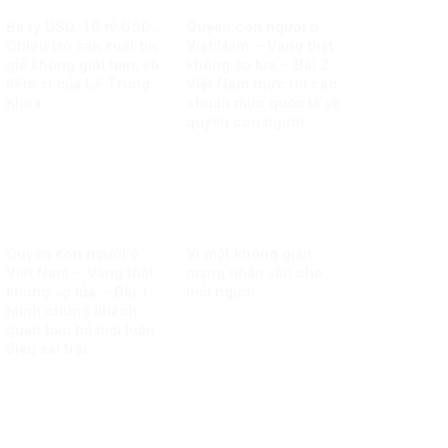
Ba tỷ USD, 10 tỷ USD…
Quyền con người ở
Chiêu trò sản xuất tin
Việt Nam – Vàng thật
giả không giới hạn, vô
không sợ lửa – Bài 2:
liêm sỉ của Lê Trung
Việt Nam thực thi các
Khoa
chuẩn mực quốc tế về
quyền con người
Quyền con người ở
Vì một không gian
Việt Nam – Vàng thật
mạng nhân văn cho
không sợ lửa – Bài 1:
mỗi người
Minh chứng khách
quan bác bỏ mọi luận
điệu sai trái