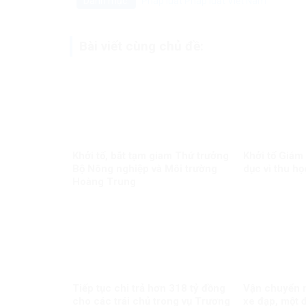
Danh mục:
Pháp luật
Pháp luật Việt Nam
Bài viết cùng chủ đề:
Khởi tố, bắt tạm giam Thứ trưởng
Khởi tố Giám
Bộ Nông nghiệp và Môi trường
dục vì thu họ
Hoàng Trung
Tiếp tục chi trả hơn 318 tỷ đồng
Vận chuyển m
cho các trái chủ trong vụ Trương
xe đạp, một đ