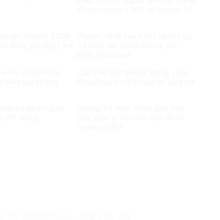
Điều tra mở rộng vụ tiêu cực trong
thi tốt nghiệp THPT tại Quảng Trị
 vụ vận chuyển 3.200
Phạt tù 19 bị cáo trong vụ làm giả
qua biên giới Nghệ An
13 triệu sản phẩm bảo vệ sức
khỏe Herbitech
án tù vì nhận tiền
Cần Thơ: Bắt giữ đối tượng cướp
 kiểm tàu cá trái
tiệm vàng, thu hồi toàn bộ tang vật
nhóm cá độ bóng đá,
Quảng Trị: Khởi tố hai giáo viên
c đối tượng
liên quan tố cáo tiêu cực thi tốt
nghiệp THPT
i.
Các trường bắt buộc được đánh dấu
*