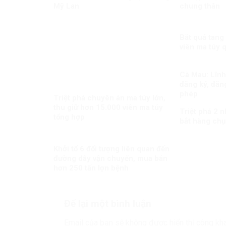
Mỹ Lan
chung thân
Bắt quả tang
viên ma túy 
Cà Mau: Lĩnh 
đăng ký, đăng
phép
Triệt phá chuyên án ma túy lớn,
thu giữ hơn 15.000 viên ma túy
Triệt phá 2 
tổng hợp
bắt hàng chụ
Khởi tố 6 đối tượng liên quan đến
đường dây vận chuyển, mua bán
hơn 250 tấn lợn bệnh
Để lại một bình luận
Email của bạn sẽ không được hiển thị công kha