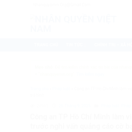
Skip
Nhanquyenvn.org@gmail.com
to
content
TRANG CHỦ
TIN TỨC
CHÍNH TRỊ – XÃ HỘ
Mẹo nhỏ:
Để tìm kiếm chính xác tin bài của nhanq
+ "nhanquyenvn.org".
Tìm kiếm ngay
Trang chủ
»
Pháp luật
»
Công an TP Hồ Chí Minh làm vi
trá hình
24963
26 Tháng 9, 2025
Pháp luật
Pháp 
Công an TP Hồ Chí Minh làm v
trước nghi vấn quảng cáo cờ bạ