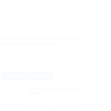
PHÁP LUẬT PHÁP LUẬT VIỆT NAM
Khởi tố, bắt tạm giam Thứ trưởng Bộ Nông
nghiệp và Môi trường Hoàng Trung
Cơ quan Cảnh sát điều tra Bộ Công an đã khởi tố,
bắt tạm giam ông Hoàng Trung, Thứ trưởng Bộ
Nông nghiệp và Môi trường, cùng ba bị can...
NGHIÊN CỨU CHÍNH TRỊ
Ngăn chặn “chế độ nô lệ thời
hiện đại”
Kiểm soát quyền lực để ngăn