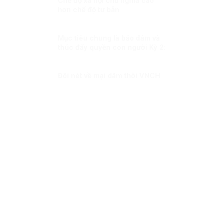
Chế độ xã hội chủ nghĩa cao
hơn chế độ tư bản
Mục tiêu chung là bảo đảm và
thúc đẩy quyền con người Kỳ 2:
Ưu tiên dành mọi nguồn lực vì
người dân
Đôi nét về mại dâm thời VNCH