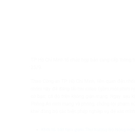
TP Hồ Chí Minh tổ chức họp báo cung cấp thông tin
25/9.
Theo Công an TP Hồ Chí Minh, liên quan đến nhó
nhóm này đã đăng tải hai video (gồm một phim ng
cờ bạc, cá độ trên không gian mạng. Ngay sau k
Phòng An ninh mạng và phòng, chống tội phạm sử
khai đồng bộ các biện pháp nghiệp vụ để xác minh, 
Khởi tố, bắt tạm giam Thứ trưởng Bộ Nông ngh