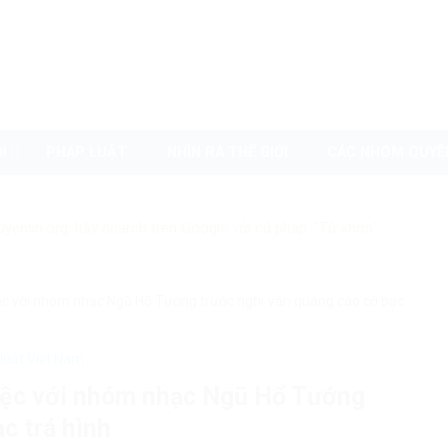
I
PHÁP LUẬT
NHÌN RA THẾ GIỚI
CÁC NHÓM QUYỀ
uyenvn.org, hãy search trên Google với cú pháp: "Từ khóa"
ệc với nhóm nhạc Ngũ Hổ Tướng trước nghi vấn quảng cáo cờ bạc
luật Việt Nam
iệc với nhóm nhạc Ngũ Hổ Tướng
c trá hình