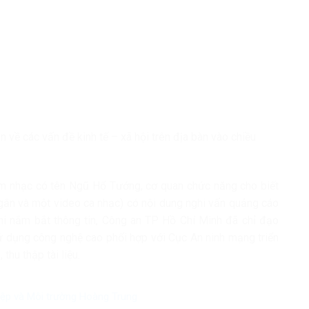
 về các vấn đề kinh tế – xã hội trên địa bàn vào chiều
m nhạc có tên Ngũ Hổ Tướng, cơ quan chức năng cho biết
ắn và một video ca nhạc) có nội dung nghi vấn quảng cáo
hi nắm bắt thông tin, Công an TP Hồ Chí Minh đã chỉ đạo
 dụng công nghệ cao phối hợp với Cục An ninh mạng triển
thu thập tài liệu.
iệp và Môi trường Hoàng Trung