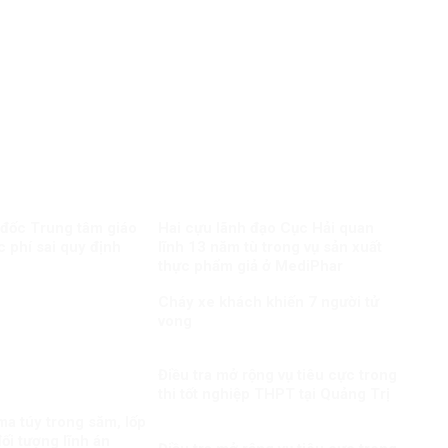
 đốc Trung tâm giáo
Hai cựu lãnh đạo Cục Hải quan
c phí sai quy định
lĩnh 13 năm tù trong vụ sản xuất
thực phẩm giả ở MediPhar
Cháy xe khách khiến 7 người tử
vong​
Điều tra mở rộng vụ tiêu cực trong
thi tốt nghiệp THPT tại Quảng Trị
a túy trong săm, lốp
ối tượng lĩnh án