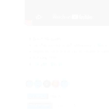
Bi kịch khi qua Mỹ
Vụ nổ nhà máy hóa chất ở Mỹ phơi bày điều gì?
“Người Mỹ lên mặt Trăng thì về còn qua Việt Na
Giá xăng ở Mỹ
Công lý bị diễn giải
Danh mục:
MEDIA
Video
Israel
Mỹ
Thẻ tìm kiếm: