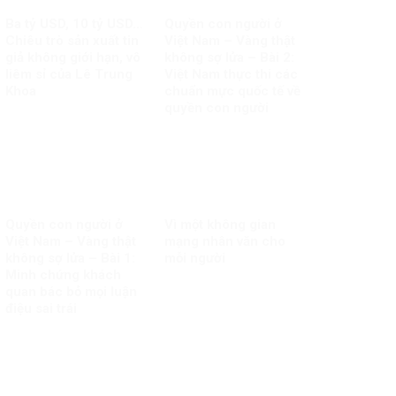
Ba tỷ USD, 10 tỷ USD…
Quyền con người ở
Chiêu trò sản xuất tin
Việt Nam – Vàng thật
giả không giới hạn, vô
không sợ lửa – Bài 2:
liêm sỉ của Lê Trung
Việt Nam thực thi các
Khoa
chuẩn mực quốc tế về
quyền con người
Quyền con người ở
Vì một không gian
Việt Nam – Vàng thật
mạng nhân văn cho
không sợ lửa – Bài 1:
mỗi người
Minh chứng khách
quan bác bỏ mọi luận
điệu sai trái