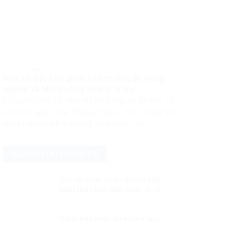
PHÁP LUẬT PHÁP LUẬT VIỆT NAM
Khởi tố, bắt tạm giam Thứ trưởng Bộ Nông
nghiệp và Môi trường Hoàng Trung
Cơ quan Cảnh sát điều tra Bộ Công an đã khởi tố,
bắt tạm giam ông Hoàng Trung, Thứ trưởng Bộ
Nông nghiệp và Môi trường, cùng ba bị can...
NGHIÊN CỨU CHÍNH TRỊ
Các tổ chức nhân quyền nên
tuân thủ pháp luật quốc tế về
nhân quyền
Cảnh báo mưu đồ xuyên tạc,