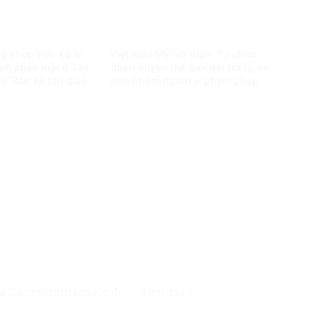
y chụp việc xử lý
Việt kiều Mỹ hội luận: Tổ chức
ạm pháp luật ở Tây
nhân quyền thế giới đòi trả tự do
 “đàn áp tôn giáo
cho nhóm người vi phạm pháp
luật?
i.
Các trường bắt buộc được đánh dấu
*