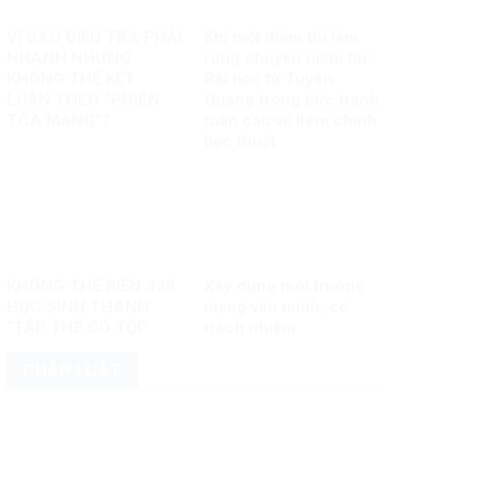
VÌ SAO ĐIỀU TRA PHẢI
Khi một điểm thi làm
NHANH NHƯNG
rung chuyển niềm tin:
KHÔNG THỂ KẾT
Bài học từ Tuyên
LUẬN THEO “PHIÊN
Quang trong bức tranh
TÒA MẠNG”?
toàn cầu về liêm chính
học thuật
KHÔNG THỂ BIẾN 328
Xây dựng môi trường
HỌC SINH THÀNH
mạng văn minh, có
“TẬP THỂ CÓ TỘI”
trách nhiệm
PHÁP LUẬT