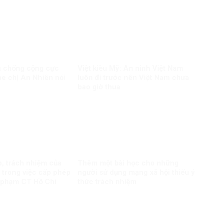
và chống cộng cực
Việt kiều Mỹ: An ninh Việt Nam
e chị An Nhiên nói
luôn đi trước nên Việt Nam chưa
bao giờ thua
ò, trách nhiệm của
Thêm một bài học cho những
 trong việc cấp phép
người sử dụng mạng xã hội thiếu ý
 phạm CT Hồ Chí
thức trách nhiệm