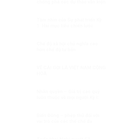
chống phá các dự thảo văn kiện
Đại hội Đảng
Tầm nhìn của Sự phát triển Kỳ
1: Hai mục tiêu chiến lước
Chế độ xã hội chủ nghĩa cao
hơn chế độ tư bản
VỀ CÁI GỌI LÀ VIỆT NAM CỘNG
HOÀ
Nhân quyền – Giá trị cao quý
luôn thuộc về mọi người Kỳ I:
Nhân quyền – Giá trị phổ quát
và đặc thù.
Biển Đông – phép thử đối với
vai trò của các thể chế đa
phương khu vực trong xây dựng
niềm tin