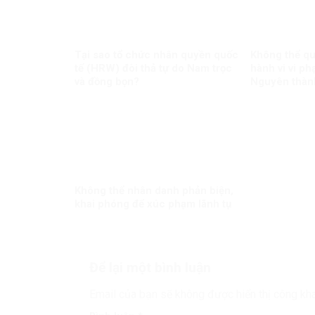
Tại sao tổ chức nhân quyền quốc
Không thể qu
tế (HRW) đòi thả tự do Nam trọc
hành vi vi ph
và đồng bọn?
Nguyên thành
Không thể nhân danh phản biện,
khai phóng để xúc phạm lãnh tụ
Để lại một bình luận
Email của bạn sẽ không được hiển thị công kha