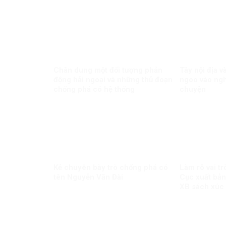
Chân dung một đối tượng phản
Tây nội địa 
động hải ngoại và những thủ đoạn
ngoo vào ngh
chống phá có hệ thống
chuyện
Kẻ chuyên bày trò chống phá có
Làm rõ vai tr
tên Nguyễn Văn Đài
Cục xuất bản
XB sách xúc
Minh