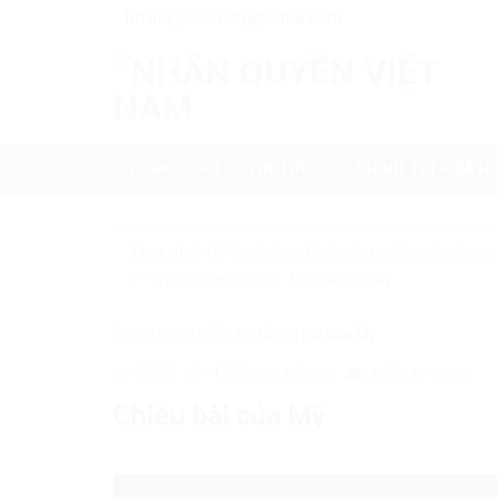
Skip
Nhanquyenvn.org@gmail.com
to
content
TRANG CHỦ
TIN TỨC
CHÍNH TRỊ – XÃ HỘ
Mẹo nhỏ:
Để tìm kiếm chính xác tin bài của nhanq
+ "nhanquyenvn.org".
Tìm kiếm ngay
Trang chủ
»
MEDIA
»
Chiêu bài của Mỹ
8275
17 Tháng 4, 2026
MEDIA
Video
Chiêu bài của Mỹ