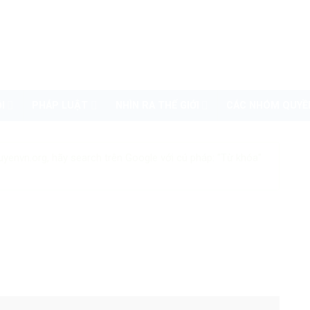
I
PHÁP LUẬT
NHÌN RA THẾ GIỚI
CÁC NHÓM QUYỀ
uyenvn.org, hãy search trên Google với cú pháp: "Từ khóa"