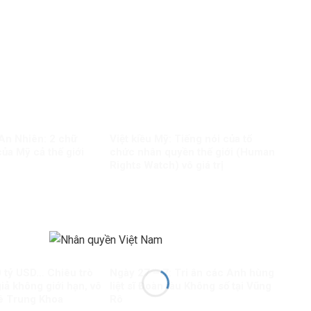
 An Nhiên: 2 chữ
Việt kiều Mỹ: Tiếng nói của tổ
ủa Mỹ cả thế giới
chức nhân quyền thế giới (Human
Rights Watch) vô giá trị
0 tỷ USD… Chiêu trò
Ngày 27 – 7: Tri ân các Anh hùng
giả không giới hạn, vô
liệt sĩ Đoàn tàu Không số tại Vũng
Lê Trung Khoa
Rô