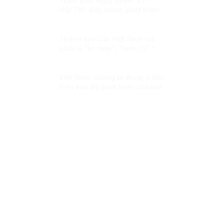
Triển khai Nghị quyết 57-
NQ/TW: Đẩy mạnh phát triển
nội dung số
Thành tựu của Việt Nam có
phải là “ăn may”, “tình cờ” ?
Việt Nam chúng ta đang ở đâu
trên bản đồ phát triển của thế
giới và khu vực?