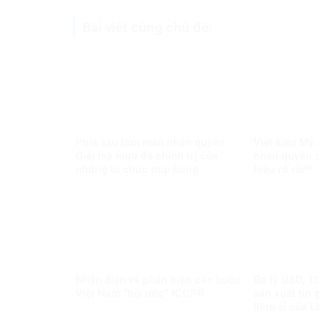
Bài viết cùng chủ đề:
Phía sau tấm màn nhân quyền:
Việt kiều Mỹ
Giải mã mưu đồ chính trị của
nhân quyền c
những tổ chức núp bóng
hiểu rõ rồi!!!
Nhận diện và phản biện cáo buộc
Ba tỷ USD, 1
Việt Nam “bội ước” ICCPR
sản xuất tin 
liêm sỉ của 