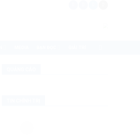
N
MEDIA
BẠN ĐỌC
GIẢI TRÍ
QUẢNG CÁO
TIN CHÍNH TRỊ