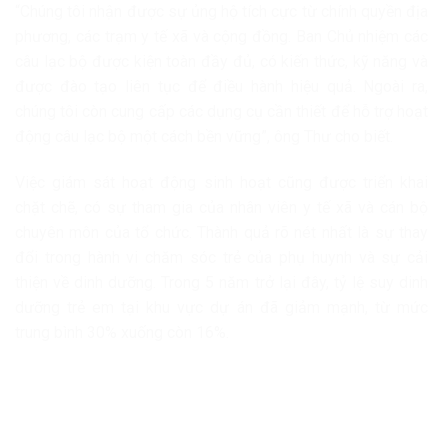
“Chúng tôi nhận được sự ủng hộ tích cực từ chính quyền địa
phương, các trạm y tế xã và cộng đồng. Ban Chủ nhiệm các
câu lạc bộ được kiện toàn đầy đủ, có kiến thức, kỹ năng và
được đào tạo liên tục để điều hành hiệu quả. Ngoài ra,
chúng tôi còn cung cấp các dụng cụ cần thiết để hỗ trợ hoạt
động câu lạc bộ một cách bền vững”, ông Thư cho biết.
Việc giám sát hoạt động sinh hoạt cũng được triển khai
chặt chẽ, có sự tham gia của nhân viên y tế xã và cán bộ
chuyên môn của tổ chức. Thành quả rõ nét nhất là sự thay
đổi trong hành vi chăm sóc trẻ của phụ huynh và sự cải
thiện về dinh dưỡng. Trong 5 năm trở lại đây, tỷ lệ suy dinh
dưỡng trẻ em tại khu vực dự án đã giảm mạnh, từ mức
trung bình 30% xuống còn 16%.