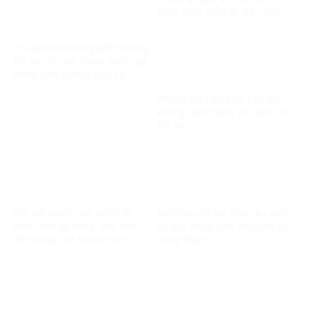
thức vượt “cửa ải” đầu tiên
trong vụ kiện xuyên biên giới
Thuật toán không biết thương
trẻ em: Vì sao nhiều quốc gia
đang tăng cường bảo vệ
người dưới 16 tuổi trên mạng
Không chỉ hạn chế, cần tạo
xã hội?
không gian mạng an toàn cho
trẻ em
Kết nối nguồn lực quốc tế
Mở rộng cơ hội tiếp cận dịch
phát triển kỹ năng, việc làm
vụ sức khỏe sinh sản cho nữ
bền vững cho thanh niên
công nhân