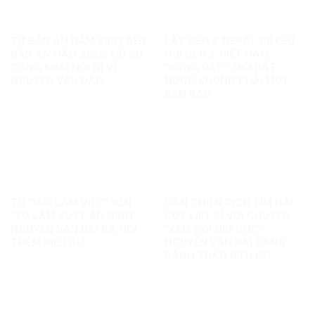
TỪ BẢN ÁN NĂM 2007 ĐẾN
LẤY GEN Z NEPAL ĐỂ KÊU
BẢN ÁN NĂM 2025: HỒ SƠ
GỌI GEN Z VIỆT NAM
CÔNG KHAI NÓI GÌ VỀ
“ĐỨNG DẬY”: MỖI ĐẤT
NGUYỄN VĂN ĐÀI?
NƯỚC KHÔNG PHẢI MỘT
BẢN SAO
TỪ “MỜI LÀM VIỆC” ĐẾN
GÁN CHIẾN DỊCH TÌM HÀI
“TÔ LÂM SUỴT AN NINH”:
CỐT LIỆT SĨ VỚI CHUYỆN
NGUYỄN VĂN ĐÀI ĐÃ NỐI
“XEM BÓI GIỮ GHẾ”:
THÊM ĐIỀU GÌ?
NGUYỄN VĂN ĐÀI ĐANG
ĐÁNH TRÁO ĐIỀU GÌ?