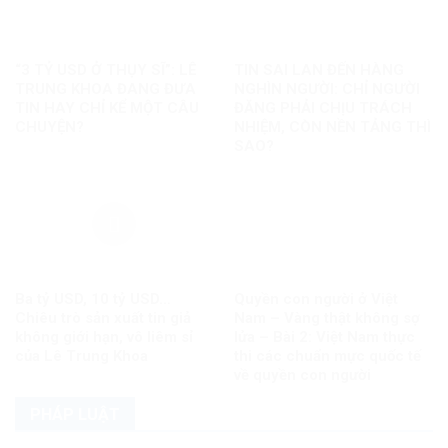
“3 TỶ USD Ở THỤY SĨ”: LÊ
TIN SAI LAN ĐẾN HÀNG
TRUNG KHOA ĐANG ĐƯA
NGHÌN NGƯỜI: CHỈ NGƯỜI
TIN HAY CHỈ KỂ MỘT CÂU
ĐĂNG PHẢI CHỊU TRÁCH
CHUYỆN?
NHIỆM, CÒN NỀN TẢNG THÌ
SAO?
Ba tỷ USD, 10 tỷ USD…
Quyền con người ở Việt
Chiêu trò sản xuất tin giả
Nam – Vàng thật không sợ
không giới hạn, vô liêm sỉ
lửa – Bài 2: Việt Nam thực
của Lê Trung Khoa
thi các chuẩn mực quốc tế
về quyền con người
PHÁP LUẬT