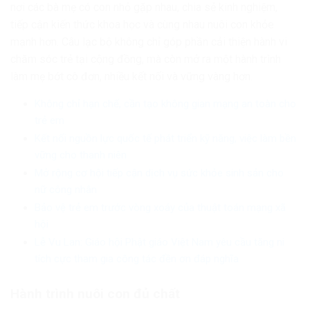
nơi các bà mẹ có con nhỏ gặp nhau, chia sẻ kinh nghiệm,
tiếp cận kiến thức khoa học và cùng nhau nuôi con khỏe
mạnh hơn. Câu lạc bộ không chỉ góp phần cải thiện hành vi
chăm sóc trẻ tại cộng đồng, mà còn mở ra một hành trình
làm mẹ bớt cô đơn, nhiều kết nối và vững vàng hơn.
Không chỉ hạn chế, cần tạo không gian mạng an toàn cho
trẻ em
Kết nối nguồn lực quốc tế phát triển kỹ năng, việc làm bền
vững cho thanh niên
Mở rộng cơ hội tiếp cận dịch vụ sức khỏe sinh sản cho
nữ công nhân
Bảo vệ trẻ em trước vòng xoáy của thuật toán mạng xã
hội
Lễ Vu Lan: Giáo hội Phật giáo Việt Nam yêu cầu tăng ni
tích cực tham gia công tác đền ơn đáp nghĩa
Hành trình nuôi con đủ chất