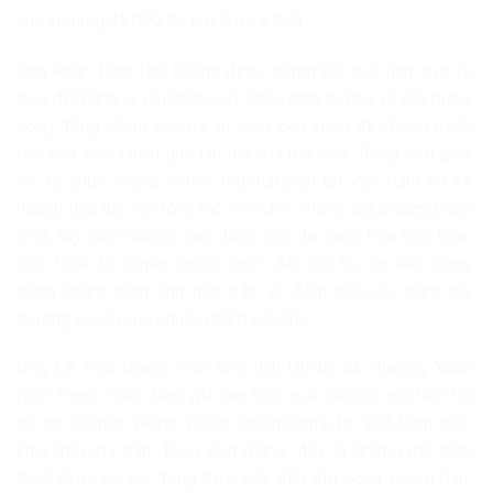
cho khoảng 45.000 trẻ em dưới 5 tuổi.
Ông Phan Đình Thư khẳng định, những kết quả tích cực về
thay đổi hành vi, cải thiện sức khỏe dinh dưỡng và xây dựng
cộng đồng chăm sóc trẻ an toàn, bền vững đã chứng minh
tính khả thi và hiệu quả lâu dài của mô hình. Trong thời gian
tới, tổ chức World Vision International tại Việt Nam có kế
hoạch tiếp tục mở rộng mô hình đến những địa phương còn
tỷ lệ suy dinh dưỡng cao, đồng thời đa dạng hóa hình thức
sinh hoạt, từ truyền thông nhóm đến hội thi, sự kiện cộng
đồng nhằm tăng tính hấp dẫn và đảm bảo sự tham gia
thường xuyên của người chăm sóc trẻ.
Ông Lê Hữu Giang, Phó Chủ tịch UBND xã Thường Xuân
(tỉnh Thanh Hóa) đánh giá cao hiệu quả của các mô hình hỗ
trợ do tổ chức World Vision International tại Việt Nam triển
khai trên địa bàn. Theo ông Giang, đây là những mô hình
thiết thực, có tác động trực tiếp đến đời sống người dân,