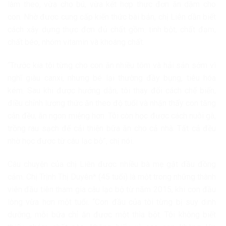
làm theo, vừa cho bú, vừa kết hợp thực đơn ăn dặm cho
con. Nhờ được cung cấp kiến thức bài bản, chị Liên dần biết
cách xây dựng thực đơn đủ chất gồm: tinh bột, chất đạm,
chất béo, nhóm vitamin và khoáng chất.
“Trước kia tôi từng cho con ăn nhiều tôm và hải sản sớm vì
nghĩ giàu canxi, nhưng bé lại thường đầy bụng, tiêu hóa
kém. Sau khi được hướng dẫn, tôi thay đổi cách chế biến,
điều chỉnh lượng thức ăn theo độ tuổi và nhận thấy con tăng
cân đều, ăn ngon miệng hơn. Tôi còn học được cách nuôi gà,
trồng rau sạch để cải thiện bữa ăn cho cả nhà. Tất cả đều
nhờ học được từ câu lạc bộ”, chị nói.
Câu chuyện của chị Liên được nhiều bà mẹ gật đầu đồng
cảm. Chị Trịnh Thị Duyên* (45 tuổi) là một trong những thành
viên đầu tiên tham gia câu lạc bộ từ năm 2015, khi con đầu
lòng vừa hơn một tuổi. “Con đầu của tôi từng bị suy dinh
dưỡng, mỗi bữa chỉ ăn được một thìa bột. Tôi không biết