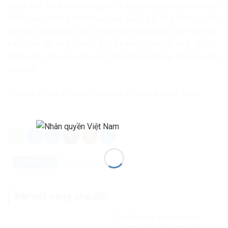
đồng thời hỗ trợ chính quyền địa phương trong việc hoàn
thành các chương trình mục tiêu quốc gia. Ông mong muốn
tổ chức sẽ tiếp tục duy trì và mở rộng những mô hình này,
bên cạnh đó tăng cường đầu tư vào cơ sở vật chất tại các
thôn, xóm để góp phần cải thiện điều kiện hạ tầng tại địa
phương.
*Tên nhân vật đã được thay đổi để đảm bảo an toàn.
Danh mục:
Tin Tức
Trong nước
Bài viết cùng chủ đề:
Tòa Canada bác đơn của
Phương Ngô, VinFast chính