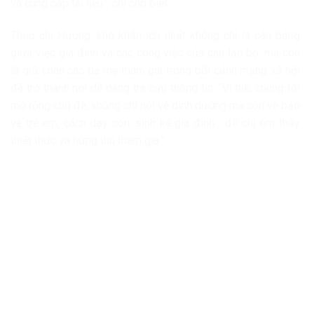
và cung cấp tài liệu”, chị cho biết.
Theo chị Hương, khó khăn lớn nhất không chỉ là cân bằng
giữa việc gia đình và các công việc của câu lạc bộ, mà còn
là giữ chân các bà mẹ tham gia trong bối cảnh mạng xã hội
đã trở thành nơi dễ dàng tra cứu thông tin. “Vì thế, chúng tôi
mở rộng chủ đề, không chỉ nói về dinh dưỡng mà còn về bảo
vệ trẻ em, cách dạy con, sinh kế gia đình… để chị em thấy
thiết thực và hứng thú tham gia.”