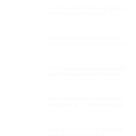
Góp ý Đại hội XIII: Thảm họa “nhân sỹ
trí thức” Nguyễn Ngọc Chu!
Nghị định 121/2024/NĐ-CP: Bước
tiến cải cách, bảo vệ độc lập luật sư và
bài học từ phương Tây
HRW và hành động vi phạm luật pháp
quốc tế liên quan vụ án Trần Đình
Triển
Thách thức về quyền con người của
Trung Quốc Kỳ 1: Chia sẻ lợi ích của
phát triển đồng đều hơn cho người
dân
Xung đột Nga-Ukraine và lập trường
ngoại giao của Việt Nam (3)