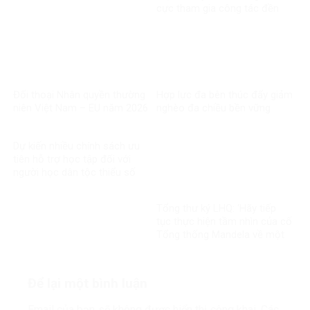
cực tham gia công tác đền
ơn đáp nghĩa
Đối thoại Nhân quyền thường
Hợp lực đa bên thúc đẩy giảm
niên Việt Nam – EU năm 2026
nghèo đa chiều bền vững
Dự kiến nhiều chính sách ưu
tiên hỗ trợ học tập đối với
người học dân tộc thiểu số
rất ít người
Tổng thư ký LHQ: ‘Hãy tiếp
tục thực hiện tầm nhìn của cố
Tổng thống Mandela về một
thế giới công bằng, toàn diện,
bình đẳng và hòa bình’
Để lại một bình luận
Email của bạn sẽ không được hiển thị công khai.
Các