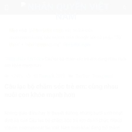
Skip
to
content
Mẹo nhỏ:
Để tìm kiếm chính xác tin bài của
nhanquyenvn.org, hãy search trên Google với cú pháp: "Từ
khóa" + "nhanquyenvn.org".
Tìm kiếm ngay
Trang chủ
»
Tin Tức
»
Câu lạc bộ chăm sóc trẻ em: cùng nhau nuôi
con khỏe mạnh hơn
12436
10 Tháng 8, 2025
Tin Tức
Trong nước
Câu lạc bộ chăm sóc trẻ em: cùng nhau
nuôi con khỏe mạnh hơn
Không giáo điều hay lý thuyết suông, những buổi sinh hoạt
định kỳ của Câu lạc bộ chăm sóc trẻ em do tổ chức World
Vision International tại Việt Nam triển khai đang trở thành