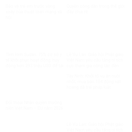
Bảo vệ trẻ em trước vòng
Quyền công dân trong thế giới
xoáy của thuật toán mạng xã
đầy chia rẽ
hội
Tình hình Sudan: 75% cơ sở y
Lễ Vu Lan: Giáo hội Phật giáo
tế khôi phục hoạt động, huy
Việt Nam yêu cầu tăng ni tích
động hơn 293 triệu USD để tái
cực tham gia công tác đền
thiết
ơn đáp nghĩa
Tây Ninh: Khởi tố vụ án nuôi
nhốt, mua bán 104 động vật
hoang dã trái pháp luật
Đối thoại Nhân quyền thường
niên Việt Nam – EU năm 2026
Lễ Vu Lan: Giáo hội Phật giáo
Việt Nam yêu cầu tăng ni tích