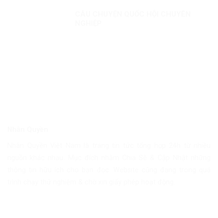
CÂU CHUYỆN QUỐC HỘI CHUYÊN
NGHIỆP
Nhân Quyền
Nhân Quyền Việt Nam là trang tin tức tổng hợp 24h từ nhiều
nguồn khác nhau. Mục đích nhằm Chia Sẽ & Cập Nhật những
thông tin hữu ích cho bạn đọc. Website cũng đang trong quá
trình chạy thử nghiệm & chờ xin giấy phép hoạt động.