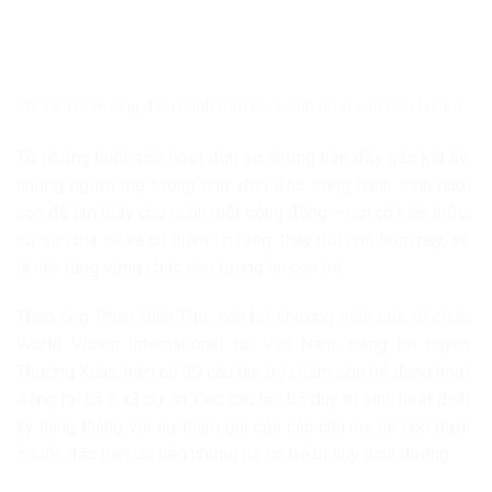
Chị Lê Thị Hương điều hành một buổi sinh hoạt của Câu lạc bộ.
Từ những buổi sinh hoạt đơn sơ nhưng tràn đầy gắn kết ấy,
những người mẹ tưởng như đơn độc trong hành trình nuôi
con đã tìm thấy cho mình một cộng đồng – nơi có kiến thức,
có sự chia sẻ và có niềm tin rằng: thay đổi nhỏ hôm nay, sẽ
là nền tảng vững chắc cho tương lai con trẻ.
Theo ông Phan Đình Thư, cán bộ chương trình của tổ chức
World Vision International tại Việt Nam, riêng tại huyện
Thường Xuân, hiện có 39 câu lạc bộ chăm sóc trẻ đang hoạt
động tại cả 6 xã dự án. Các câu lạc bộ duy trì sinh hoạt định
kỳ hàng tháng với sự tham gia của các cha mẹ có con dưới
5 tuổi, đặc biệt ưu tiên những hộ có trẻ bị suy dinh dưỡng.