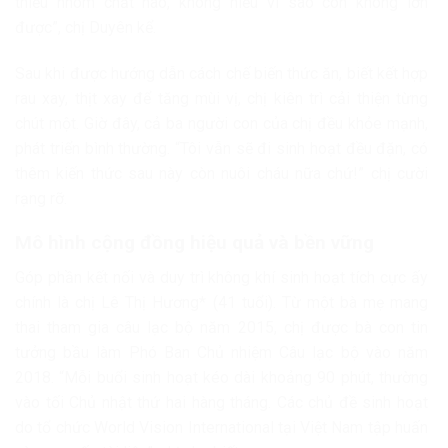
thiếu nhóm chất nào, không hiểu vì sao con không lớn
được”, chị Duyên kể.
Sau khi được hướng dẫn cách chế biến thức ăn, biết kết hợp
rau xay, thịt xay để tăng mùi vị, chị kiên trì cải thiện từng
chút một. Giờ đây, cả ba người con của chị đều khỏe mạnh,
phát triển bình thường. “Tôi vẫn sẽ đi sinh hoạt đều đặn, có
thêm kiến thức sau này còn nuôi cháu nữa chứ!” chị cười
rạng rỡ.
Mô hình cộng đồng hiệu quả và bền vững
Góp phần kết nối và duy trì không khí sinh hoạt tích cực ấy
chính là chị Lê Thị Hương* (41 tuổi). Từ một bà mẹ mang
thai tham gia câu lạc bộ năm 2015, chị được bà con tin
tưởng bầu làm Phó Ban Chủ nhiệm Câu lạc bộ vào năm
2018. “Mỗi buổi sinh hoạt kéo dài khoảng 90 phút, thường
vào tối Chủ nhật thứ hai hàng tháng. Các chủ đề sinh hoạt
do tổ chức World Vision International tại Việt Nam tập huấn