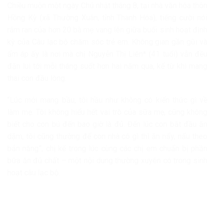
Chiều muộn một ngày Chủ nhật tháng 8, tại nhà văn hóa thôn
Hồng Kỳ (xã Thường Xuân, tỉnh Thanh Hóa), tiếng cười nói
râm ran của hơn 20 bà mẹ vang lên giữa buổi sinh hoạt định
kỳ của Câu lạc bộ chăm sóc trẻ em. Không gian gần gũi và
ấm áp ấy là nơi mà chị Nguyễn Thị Liên* (41 tuổi) vẫn đều
đặn lui tới mỗi tháng suốt hơn hai năm qua, kể từ khi mang
thai con đầu lòng.
“Lúc mới mang bầu, tôi hầu như không có kiến thức gì về
làm mẹ. Tôi không hiểu hết vai trò của sữa mẹ, cũng không
biết cho con bú đến bao giờ là đủ. Đến lúc con bắt đầu ăn
dặm, tôi cũng thường để con nhà có gì thì ăn nấy, nấu theo
bản năng”, chị kể trong lúc cùng các chị em chuẩn bị phần
bữa ăn đủ chất – một nội dung thường xuyên có trong sinh
hoạt câu lạc bộ.