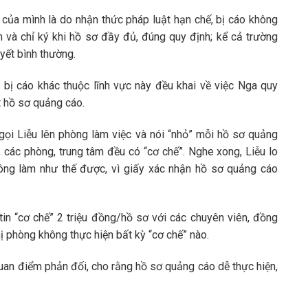
 của mình là do nhận thức pháp luật hạn chế, bị cáo không
 và chỉ ký khi hồ sơ đầy đủ, đúng quy định; kể cả trường
yết bình thường.
c bị cáo khác thuộc lĩnh vực này đều khai về việc Nga quy
t hồ sơ quảng cáo.
a gọi Liễu lên phòng làm việc và nói “nhỏ” mỗi hồ sơ quảng
, các phòng, trung tâm đều có “cơ chế”. Nghe xong, Liễu lo
ông làm như thế được, vì giấy xác nhận hồ sơ quảng cáo
 tin “cơ chế” 2 triệu đồng/hồ sơ với các chuyên viên, đồng
hị phòng không thực hiện bất kỳ “cơ chế” nào.
quan điểm phản đối, cho rằng hồ sơ quảng cáo dễ thực hiện,