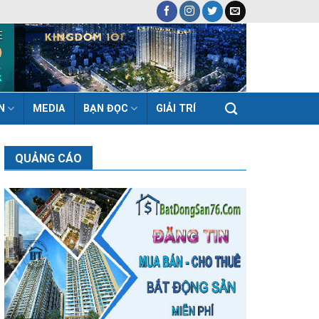
N
MEDIA
BẠN ĐỌC
GIẢI TRÍ
QUẢNG CÁO