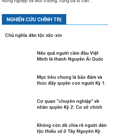
Nông nghiệp và Môi trường, cùng ba bị can...
NGHIÊN CỨU CHÍNH TRỊ
Chủ nghĩa dân tộc vắc-xin
Nếu quả người cầm đầu Việt
Minh là thánh Nguyễn Ái Quốc
thì tôi sẵn sàng thoái vị ngay
Mục tiêu chung là bảo đảm và
thúc đẩy quyền con người Kỳ 1:
Cơ chế quan trọng thúc đẩy và
bảo vệ quyền con người
Cơ quan “chuyên nghiệp” về
nhân quyền Kỳ 2: Cơ sở chính
trị, pháp lý cho việc xây dựng
CQNQQG ở Việt Nam
Không còn dễ chia rẽ người dân
tộc thiểu số ở Tây Nguyên Kỳ
3:Chủ động phòng ngừa, đấu