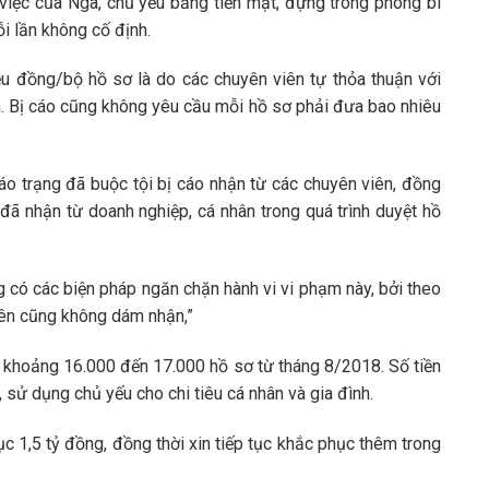
 việc của Nga, chủ yếu bằng tiền mặt, đựng trong phong bì
ỗi lần không cố định.
ệu đồng/bộ hồ sơ là do các chuyên viên tự thỏa thuận với
h. Bị cáo cũng không yêu cầu mỗi hồ sơ phải đưa bao nhiêu
áo trạng đã buộc tội bị cáo nhận từ các chuyên viên, đồng
 đã nhận từ doanh nghiệp, cá nhân trong quá trình duyệt hồ
g có các biện pháp ngăn chặn hành vi vi phạm này, bởi theo
viên cũng không dám nhận,”
ký khoảng 16.000 đến 17.000 hồ sơ từ tháng 8/2018. Số tiền
 sử dụng chủ yếu cho chi tiêu cá nhân và gia đình.
hục 1,5 tỷ đồng, đồng thời xin tiếp tục khắc phục thêm trong