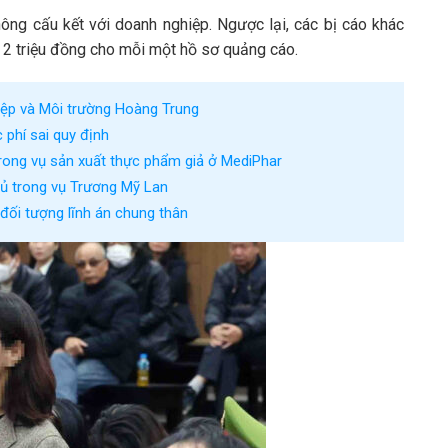
hông cấu kết với doanh nghiệp. Ngược lại, các bị cáo khác
ề 2 triệu đồng cho mỗi một hồ sơ quảng cáo.
iệp và Môi trường Hoàng Trung
 phí sai quy định
trong vụ sản xuất thực phẩm giả ở MediPhar
chủ trong vụ Trương Mỹ Lan
đối tượng lĩnh án chung thân