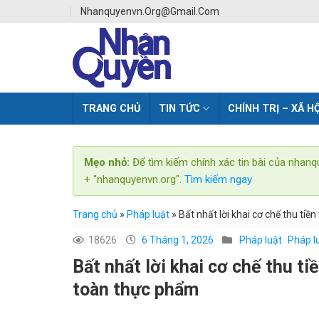
Skip
Nhanquyenvn.org@gmail.com
to
content
TRANG CHỦ
TIN TỨC
CHÍNH TRỊ – XÃ HỘ
Mẹo nhỏ:
Để tìm kiếm chính xác tin bài của nhanq
+ "nhanquyenvn.org".
Tìm kiếm ngay
Trang chủ
»
Pháp luật
»
Bất nhất lời khai cơ chế thu tiề
18626
6 Tháng 1, 2026
Pháp luật
Pháp l
Bất nhất lời khai cơ chế thu ti
toàn thực phẩm