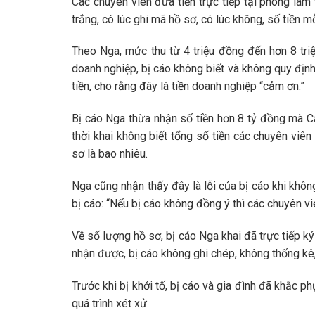
Các chuyên viên đưa tiền trực tiếp tại phòng làm
trắng, có lúc ghi mã hồ sơ, có lúc không, số tiền m
Theo Nga, mức thu từ 4 triệu đồng đến hơn 8 tri
doanh nghiệp, bị cáo không biết và không quy địn
tiền, cho rằng đây là tiền doanh nghiệp “cảm ơn.”
Bị cáo Nga thừa nhận số tiền hơn 8 tỷ đồng mà C
thời khai không biết tổng số tiền các chuyên viên
sơ là bao nhiêu.
Nga cũng nhận thấy đây là lỗi của bị cáo khi khôn
bị cáo: “Nếu bị cáo không đồng ý thì các chuyên 
Về số lượng hồ sơ, bị cáo Nga khai đã trực tiếp 
nhận được, bị cáo không ghi chép, không thống kê,
Trước khi bị khởi tố, bị cáo và gia đình đã khắc p
quá trình xét xử.