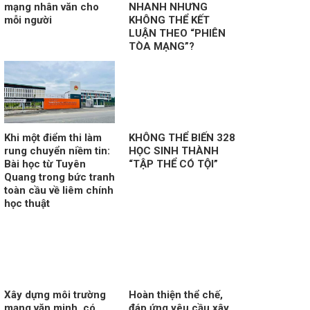
mạng nhân văn cho
NHANH NHƯNG
mỗi người
KHÔNG THỂ KẾT
LUẬN THEO “PHIÊN
TÒA MẠNG”?
Khi một điểm thi làm
KHÔNG THỂ BIẾN 328
rung chuyển niềm tin:
HỌC SINH THÀNH
Bài học từ Tuyên
“TẬP THỂ CÓ TỘI”
Quang trong bức tranh
toàn cầu về liêm chính
học thuật
Xây dựng môi trường
Hoàn thiện thể chế,
mạng văn minh, có
đáp ứng yêu cầu xây