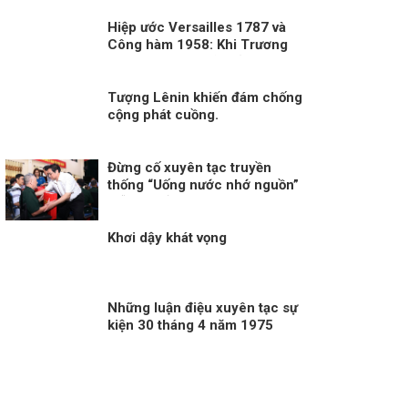
tranh
Hiệp ước Versailles 1787 và
Công hàm 1958: Khi Trương
Nhân Tuấn “lật sử” bằng suy
diễn và đánh tráo khái niệm
Tượng Lênin khiến đám chống
cộng phát cuồng.
Đừng cố xuyên tạc truyền
thống “Uống nước nhớ nguồn”
mỗi dịp kỷ niệm Ngày Thương
binh liệt sĩ!
Khơi dậy khát vọng
Những luận điệu xuyên tạc sự
kiện 30 tháng 4 năm 1975