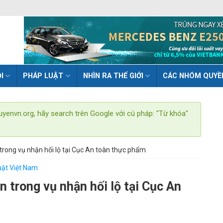
I
PHÁP LUẬT
NHÌN RA THẾ GIỚI
CÁC NHÓM QUYỀ
uyenvn.org, hãy search trên Google với cú pháp: "Từ khóa"
n trong vụ nhận hối lộ tại Cục An toàn thực phẩm
uật Việt Nam
ền trong vụ nhận hối lộ tại Cục An