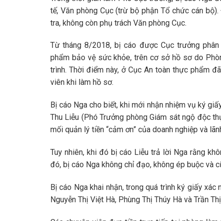
tế, Văn phòng Cục (trừ bộ phận Tổ chức cán bộ)
tra, không còn phụ trách Văn phòng Cục.
Từ tháng 8/2018, bị cáo được Cục trưởng phân 
phẩm bảo vệ sức khỏe, trên cơ sở hồ sơ do Phòn
trình. Thời điểm này, ở Cục An toàn thực phẩm đã
viên khi làm hồ sơ.
Bị cáo Nga cho biết, khi mới nhận nhiệm vụ ký giấy
Thu Liễu (Phó Trưởng phòng Giám sát ngộ độc thự
mối quản lý tiền “cảm ơn” của doanh nghiệp và lã
Tuy nhiên, khi đó bị cáo Liễu trả lời Nga rằng kh
đó, bị cáo Nga không chỉ đạo, không ép buộc và c
Bị cáo Nga khai nhận, trong quá trình ký giấy xá
Nguyễn Thị Việt Hà, Phùng Thị Thúy Hà và Trần Thị