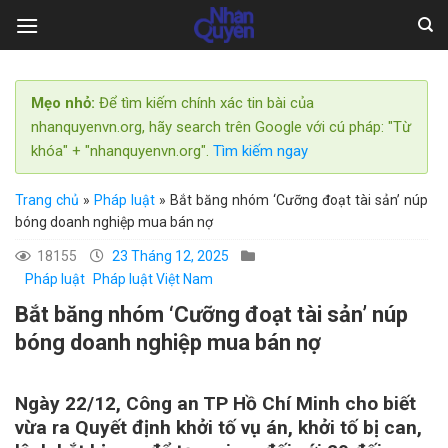
Skip
to
content
Mẹo nhỏ:
Để tìm kiếm chính xác tin bài của
nhanquyenvn.org, hãy search trên Google với cú pháp: "Từ
khóa" + "nhanquyenvn.org".
Tìm kiếm ngay
Trang chủ
»
Pháp luật
»
Bắt băng nhóm ‘Cưỡng đoạt tài sản’ núp
bóng doanh nghiệp mua bán nợ
18155
23 Tháng 12, 2025
Pháp luật
Pháp luật Việt Nam
Bắt băng nhóm ‘Cưỡng đoạt tài sản’ núp
bóng doanh nghiệp mua bán nợ
Ngày 22/12, Công an TP Hồ Chí Minh cho biết
vừa ra Quyết định khởi tố vụ án, khởi tố bị can,