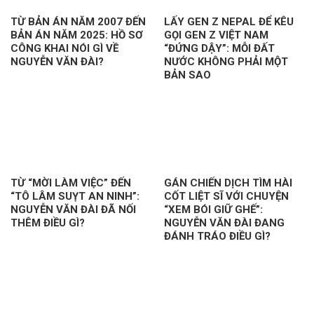
TỪ BẢN ÁN NĂM 2007 ĐẾN
LẤY GEN Z NEPAL ĐỂ KÊU
BẢN ÁN NĂM 2025: HỒ SƠ
GỌI GEN Z VIỆT NAM
CÔNG KHAI NÓI GÌ VỀ
“ĐỨNG DẬY”: MỖI ĐẤT
NGUYỄN VĂN ĐÀI?
NƯỚC KHÔNG PHẢI MỘT
BẢN SAO
TỪ “MỜI LÀM VIỆC” ĐẾN
GÁN CHIẾN DỊCH TÌM HÀI
“TÔ LÂM SUỴT AN NINH”:
CỐT LIỆT SĨ VỚI CHUYỆN
NGUYỄN VĂN ĐÀI ĐÃ NỐI
“XEM BÓI GIỮ GHẾ”:
THÊM ĐIỀU GÌ?
NGUYỄN VĂN ĐÀI ĐANG
ĐÁNH TRÁO ĐIỀU GÌ?