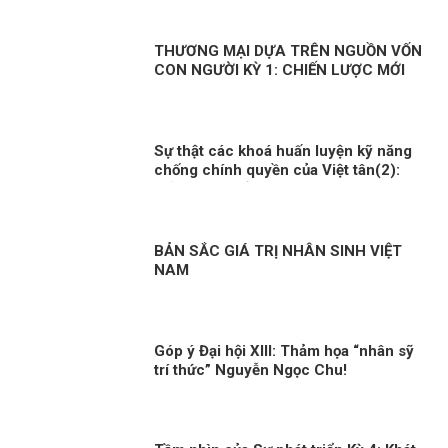
THƯƠNG MẠI DỰA TRÊN NGUỒN VỐN
CON NGƯỜI KỲ 1: CHIẾN LƯỢC MỚI
Sự thật các khoá huấn luyện kỹ năng
chống chính quyền của Việt tân(2):
thủ đoạn tuyển chọn người thông qua
huấn luyện!
BẢN SẮC GIÁ TRỊ NHÂN SINH VIỆT
NAM
Góp ý Đại hội XIII: Thảm họa “nhân sỹ
trí thức” Nguyễn Ngọc Chu!