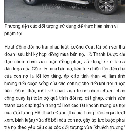
Phương tiện các đối tượng sử dụng để thực hiện hành vi
phạm tội
Hoạt động đòi nợ trái pháp luật, cưỡng đoạt tài sản với thủ
đoạn: sau khi ký hợp đồng mua bán nợ, Hồ Thành Được chỉ
đạo nhóm nhân viên mặc đồng phục, sử dụng xe ô tô có
dán logo của Công ty mua bán nợ; liên tục nhiều lần đến nhà
của con nợ la lối lớn tiếng, áp đảo tinh thần và làm ảnh
hưởng đến cuộc sống của các con nợ cho đến khi đòi được
tiền. Đồng thời, một số nhân viên trong nhóm được phân
công quay lại toàn bộ quá trình đòi nợ; cắt ghép, chỉnh sửa
thành các clip ngắn đăng tải lên các tài khoản mạng xã hội
của đối tượng Hồ Thành Được (thu hút hàng trăm ngàn lượt
xem, bình luận) vừa để bôi xấu con nợ, gây áp lực buộc phải
trả nợ theo yêu cầu của các đối tượng; vừa “khuếch trương”