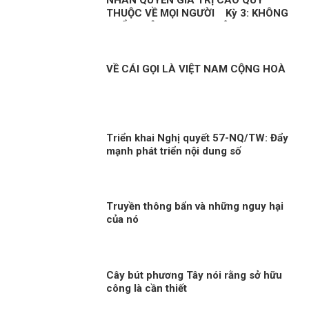
THUỘC VỀ MỌI NGƯỜI Kỳ 3: KHÔNG
THỂ XUYÊN TẠC SỰ THẬT
VỀ CÁI GỌI LÀ VIỆT NAM CỘNG HOÀ
Triển khai Nghị quyết 57-NQ/TW: Đẩy
mạnh phát triển nội dung số
Truyền thông bẩn và những nguy hại
của nó
Cây bút phương Tây nói rằng sở hữu
công là cần thiết