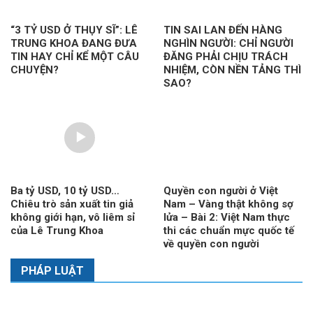
“3 TỶ USD Ở THỤY SĨ”: LÊ
TIN SAI LAN ĐẾN HÀNG
TRUNG KHOA ĐANG ĐƯA
NGHÌN NGƯỜI: CHỈ NGƯỜI
TIN HAY CHỈ KỂ MỘT CÂU
ĐĂNG PHẢI CHỊU TRÁCH
CHUYỆN?
NHIỆM, CÒN NỀN TẢNG THÌ
SAO?
Ba tỷ USD, 10 tỷ USD…
Quyền con người ở Việt
Chiêu trò sản xuất tin giả
Nam – Vàng thật không sợ
không giới hạn, vô liêm sỉ
lửa – Bài 2: Việt Nam thực
của Lê Trung Khoa
thi các chuẩn mực quốc tế
về quyền con người
PHÁP LUẬT