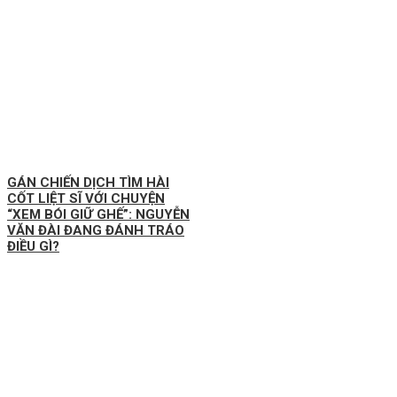
GÁN CHIẾN DỊCH TÌM HÀI
CỐT LIỆT SĨ VỚI CHUYỆN
“XEM BÓI GIỮ GHẾ”: NGUYỄN
VĂN ĐÀI ĐANG ĐÁNH TRÁO
ĐIỀU GÌ?