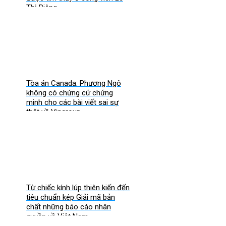
Thị Riêng
Tòa án Canada: Phương Ngô
không có chứng cứ chứng
minh cho các bài viết sai sự
thật về Vingroup
Từ chiếc kính lúp thiên kiến đến
tiêu chuẩn kép Giải mã bản
chất những báo cáo nhân
quyền về Việt Nam