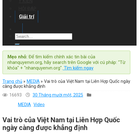
Ý KIẾN
HỎI ĐÁP
Giải trí
Mẹo nhỏ:
Để tìm kiếm chính xác tin bài của
nhanquyenvn.org, hãy search trên Google với cú pháp: "Từ
khóa" + "nhanquyenvn.org".
Tìm kiếm ngay
Trang chủ
»
MEDIA
»
Vai trò của Việt Nam tại Liên Hợp Quốc ngày
càng được khẳng định
16693
30 Tháng mười một, 2025
MEDIA
Video
Vai trò của Việt Nam tại Liên Hợp Quốc
ngày càng được khẳng định