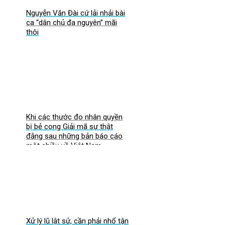
Nguyễn Văn Đài cứ lải nhải bài
ca “dân chủ đa nguyên” mãi
thôi
Khi các thước đo nhân quyền
bị bẻ cong Giải mã sự thật
đằng sau những bản báo cáo
một chiều về Việt Nam
Xử lý lũ lật sử, cần phải nhổ tận