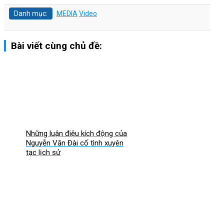
Danh mục:
MEDIA
Video
Bài viết cùng chủ đề:
Những luận điệu kích động của
Nguyễn Văn Đài cố tình xuyên
tạc lịch sử