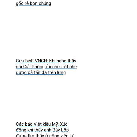
gốc rễ bọn chúng
Cựu binh VNCH: Khi nghe thấy
nói Giải Phóng rồi như trút nhẹ
được cả tấn đá trên lưng
Các bác Việt kiều Mỹ: Xúc
động khi thấy anh Bảy Lốp
được tìm thấy ở công viên Lê