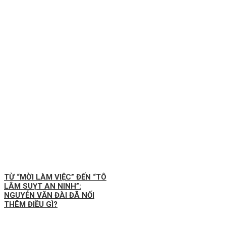
TỪ “MỜI LÀM VIỆC” ĐẾN “TÔ
LÂM SUỴT AN NINH”:
NGUYỄN VĂN ĐÀI ĐÃ NỐI
THÊM ĐIỀU GÌ?