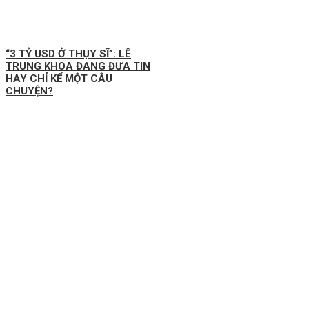
“3 TỶ USD Ở THỤY SĨ”: LÊ
TRUNG KHOA ĐANG ĐƯA TIN
HAY CHỈ KỂ MỘT CÂU
CHUYỆN?