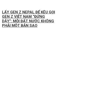
LẤY GEN Z NEPAL ĐỂ KÊU GỌI
GEN Z VIỆT NAM “ĐỨNG
DẬY”: MỖI ĐẤT NƯỚC KHÔNG
PHẢI MỘT BẢN SAO