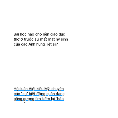
Bài học nào cho nền giáo dục
thờ ơ trước sự mất mát hy sinh
của các Anh hùng, liệt sĩ?
Hội luận Việt kiều Mỹ: chuyện
các “cụ” biệt động quân đang
gắng gượng tìm kiếm lại “hào
quang”