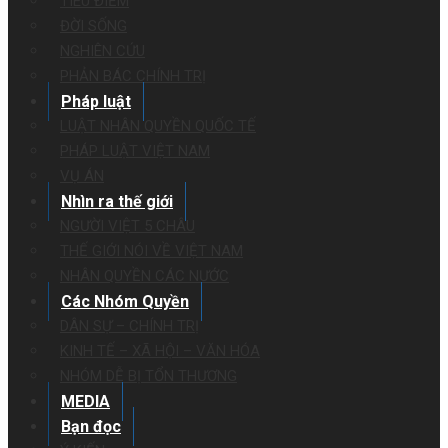
TIÊU ĐIỂM
ĐỜI SỐNG
NGHIÊN CỨU
PHẢN BÁC CHÍNH TRỊ
Pháp luật
LUẬT NHÂN QUYỀN QUỐC TẾ
PHÁP LUẬT VIỆT NAM
VỤ ÁN
Nhìn ra thế giới
NGƯỜI VIỆT 5 CHÂU
THẾ GIỚI NÓI VỀ VIỆT NAM
NHÂN QUYỀN CÁC NƯỚC
Các Nhóm Quyền
DÂN SỰ – CHÍNH TRỊ
KINH TẾ – XÃ HỘI – VĂN HÓA
NHÓM DỄ BỊ TỔN THƯƠNG
MEDIA
Bạn đọc