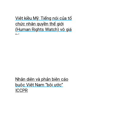
Việt kiều Mỹ: Tiếng nói của tổ
chức nhân quyền thế giới
(Human Rights Watch) vô giá
trị
Nhận diện và phản biện cáo
buộc Việt Nam “bội ước”
ICCPR