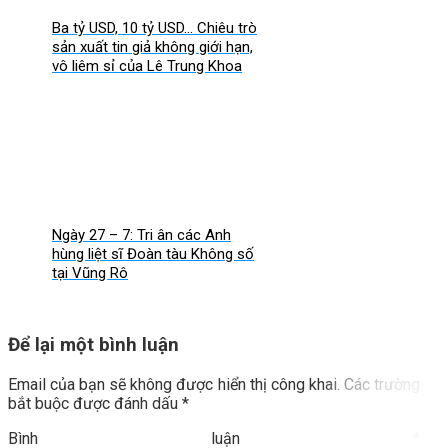
Ba tỷ USD, 10 tỷ USD… Chiêu trò
sản xuất tin giả không giới hạn,
vô liêm sỉ của Lê Trung Khoa
Ngày 27 – 7: Tri ân các Anh
hùng liệt sĩ Đoàn tàu Không số
tại Vũng Rô
Để lại một bình luận
Email của bạn sẽ không được hiển thị công khai.
Các trường
bắt buộc được đánh dấu
*
Bình luận
*