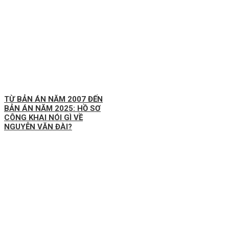
TỪ BẢN ÁN NĂM 2007 ĐẾN
BẢN ÁN NĂM 2025: HỒ SƠ
CÔNG KHAI NÓI GÌ VỀ
NGUYỄN VĂN ĐÀI?