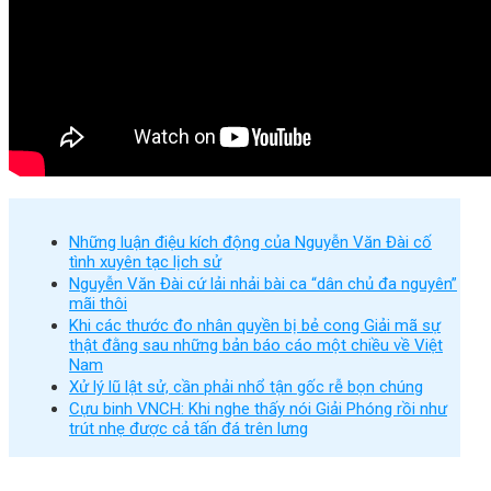
Những luận điệu kích động của Nguyễn Văn Đài cố
tình xuyên tạc lịch sử
Nguyễn Văn Đài cứ lải nhải bài ca “dân chủ đa nguyên”
mãi thôi
Khi các thước đo nhân quyền bị bẻ cong Giải mã sự
thật đằng sau những bản báo cáo một chiều về Việt
Nam
Xử lý lũ lật sử, cần phải nhổ tận gốc rễ bọn chúng
Cựu binh VNCH: Khi nghe thấy nói Giải Phóng rồi như
trút nhẹ được cả tấn đá trên lưng