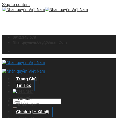
Skip to content
0912.345.678
Nhanquyenvn.org@gmail.com
Trang Chủ
Tin Tức
TIN NÓNG
THẾ GIỚI
TRONG NƯỚC
Chính trị – Xã hội