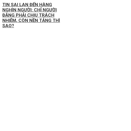
TIN SAI LAN ĐẾN HÀNG
NGHÌN NGƯỜI: CHỈ NGƯỜI
ĐĂNG PHẢI CHỊU TRÁCH
NHIỆM, CÒN NỀN TẢNG THÌ
SAO?