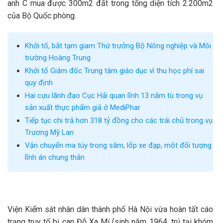
anh C mua được 300m2 đất trong tổng diện tích 2.200m2
của Bộ Quốc phòng.
Khởi tố, bắt tạm giam Thứ trưởng Bộ Nông nghiệp và Môi
trường Hoàng Trung
Khởi tố Giám đốc Trung tâm giáo dục vì thu học phí sai
quy định
Hai cựu lãnh đạo Cục Hải quan lĩnh 13 năm tù trong vụ
sản xuất thực phẩm giả ở MediPhar
Tiếp tục chi trả hơn 318 tỷ đồng cho các trái chủ trong vụ
Trương Mỹ Lan
Vận chuyển ma túy trong săm, lốp xe đạp, một đối tượng
lĩnh án chung thân
Viện Kiểm sát nhân dân thành phố Hà Nội vừa hoàn tất cáo
trạng truy tố bị can Đỗ Xa Mí (sinh năm 1964, trú tại khóm