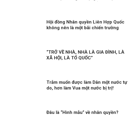
động sai lầm và nguy hiểm!
Hội đồng Nhân quyền Liên Hợp Quốc
không nên là một bãi chiến trường
“TRỞ VỀ NHÀ, NHÀ LÀ GIA ĐÌNH, LÀ
XÃ HỘI, LÀ TỔ QUỐC”
Trẫm muốn được làm Dân một nước tự
do, hơn làm Vua một nước bị trị!
Đâu là “Hình mẫu” về nhân quyền?