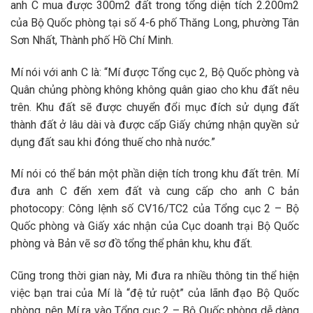
anh C mua được 300m2 đất trong tổng diện tích 2.200m2
của Bộ Quốc phòng tại số 4-6 phố Thăng Long, phường Tân
Sơn Nhất, Thành phố Hồ Chí Minh.
Mí nói với anh C là: “Mí được Tổng cục 2, Bộ Quốc phòng và
Quân chủng phòng không không quân giao cho khu đất nêu
trên. Khu đất sẽ được chuyển đổi mục đích sử dụng đất
thành đất ở lâu dài và được cấp Giấy chứng nhận quyền sử
dụng đất sau khi đóng thuế cho nhà nước.”
Mí nói có thể bán một phần diện tích trong khu đất trên. Mí
đưa anh C đến xem đất và cung cấp cho anh C bản
photocopy: Công lệnh số CV16/TC2 của Tổng cục 2 – Bộ
Quốc phòng và Giấy xác nhận của Cục doanh trại Bộ Quốc
phòng và Bản vẽ sơ đồ tổng thể phân khu, khu đất.
Cũng trong thời gian này, Mi đưa ra nhiều thông tin thể hiện
việc bạn trai của Mí là “đệ tử ruột” của lãnh đạo Bộ Quốc
phòng, nên Mí ra vào Tổng cục 2 – Bộ Quốc phòng dễ dàng