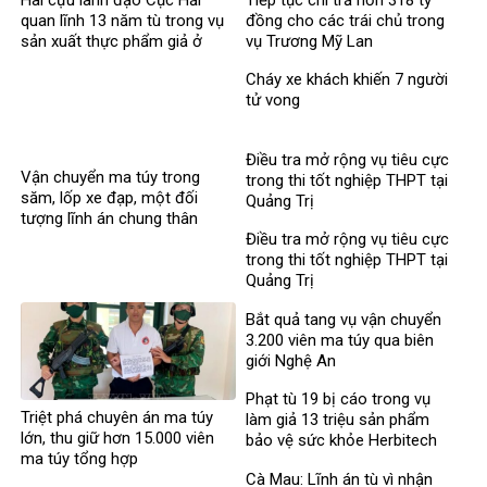
quan lĩnh 13 năm tù trong vụ
đồng cho các trái chủ trong
sản xuất thực phẩm giả ở
vụ Trương Mỹ Lan
MediPhar
Cháy xe khách khiến 7 người
tử vong​
Điều tra mở rộng vụ tiêu cực
Vận chuyển ma túy trong
trong thi tốt nghiệp THPT tại
săm, lốp xe đạp, một đối
Quảng Trị
tượng lĩnh án chung thân
Điều tra mở rộng vụ tiêu cực
trong thi tốt nghiệp THPT tại
Quảng Trị
Bắt quả tang vụ vận chuyển
3.200 viên ma túy qua biên
giới Nghệ An
Phạt tù 19 bị cáo trong vụ
Triệt phá chuyên án ma túy
làm giả 13 triệu sản phẩm
lớn, thu giữ hơn 15.000 viên
bảo vệ sức khỏe Herbitech
ma túy tổng hợp
Cà Mau: Lĩnh án tù vì nhận