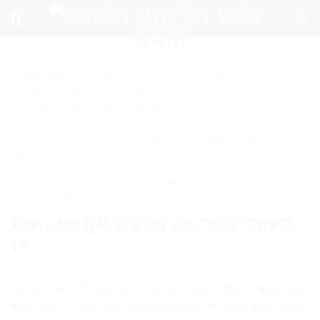
Skip
to
content
Mẹo nhỏ:
Để tìm kiếm chính xác tin bài của
nhanquyenvn.org, hãy search trên Google với cú pháp: "Từ
khóa" + "nhanquyenvn.org".
Tìm kiếm ngay
Trang chủ
»
Pháp luật
»
Trốn cách ly là tiếp tay cho “giặc” COVID-
19
25955
10 Tháng 8, 2020
Pháp luật
Pháp luật Việt Nam
Trốn cách ly là tiếp tay cho “giặc” COVID-
19
Công an tỉnh Thừa Thiên-Huế cho biết, đơn vị đang xác
minh, làm rõ việc một tài xế chở người từ vùng dịch về địa