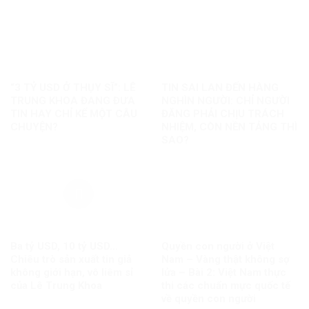
“3 TỶ USD Ở THỤY SĨ”: LÊ
TIN SAI LAN ĐẾN HÀNG
TRUNG KHOA ĐANG ĐƯA
NGHÌN NGƯỜI: CHỈ NGƯỜI
TIN HAY CHỈ KỂ MỘT CÂU
ĐĂNG PHẢI CHỊU TRÁCH
CHUYỆN?
NHIỆM, CÒN NỀN TẢNG THÌ
SAO?
Ba tỷ USD, 10 tỷ USD…
Quyền con người ở Việt
Chiêu trò sản xuất tin giả
Nam – Vàng thật không sợ
không giới hạn, vô liêm sỉ
lửa – Bài 2: Việt Nam thực
của Lê Trung Khoa
thi các chuẩn mực quốc tế
về quyền con người