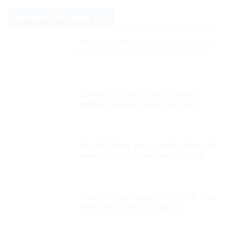
NGHIÊN CỨU CHÍNH TRỊ
VIỆT NAM TRONG VAI TRÒ CHỦ TỊCH
HỘI ĐỒNG BẢO AN LIÊN HỢP QUỐC
KỲ 2: ĐIỂM NHẤN THÁNG CHỦ TỊCH
VIỆT NAM
BỎ PHIẾU LÀ QUYỀN VÀ TRÁCH
NHIỆM CỦA MỖI CÔNG DÂN VIỆT
NAM
Bác Hồ: “Đã tự kiêu, tự ái thì không thể
đoàn kết. Không đoàn kết tức là cô
độc. Đã cô độc thì chẳng việc gì thành
công”.
Triển khai Nghị quyết 57-NQ/TW: Đẩy
mạnh phát triển nội dung số