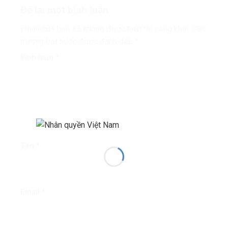
Để lại một bình luận
Email của bạn sẽ không được hiển thị công khai.
Các
trường bắt buộc được đánh dấu
*
Bình luận
*
Tên
*
Email
*