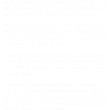
để làm cho đại dịch bùng phát, lây lan nhanh nhất. Trong
ngày 8.8, Công an huyện Phú Vang xử lý thêm 8 trường hợp
trốn cách ly từ Đà Nẵng về Huế và đã đưa đi cách ly.
Chính quyền địa phương chỉ biết được số người bị phát hiện
trốn cách ly để đưa đi cách ly, còn số lọt lưới thì bó tay. Câu
hỏi đặt ra là có bao nhiêu đường dây đưa người trốn cách ly
và đã có bao nhiêu trường hợp lọt lưới?
Đồn biên phòng Lăng Cô, tỉnh Thừa Thiên – Huế từng kiểm
tra một tàu cá đưa 9 người về địa phương để trốn cách ly
dịch COVID-19. Những tàu cá khác thì sao, không ai trả lời
được câu hỏi này.
Phải xử thật nghiêm những người tổ chức đưa người trốn
cách ly để răn đe những kẻ muốn kiếm tiền bất chấp hậu
quả cho xã hội. Nhưng đối với người từ vùng dịch về, rất cần
sự tự giác báo cáo y tế để chủ động cách ly, bảo vệ cho
bản thân, gia đình và cho cộng đồng.