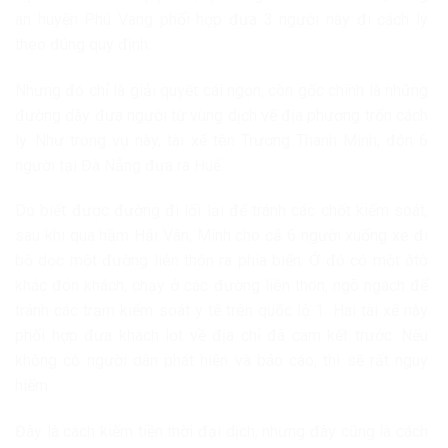
an huyện Phú Vang phối hợp đưa 3 người này đi cách ly
theo đúng quy định.
Nhưng đó chỉ là giải quyết cái ngọn, còn gốc chính là những
đường dây đưa người từ vùng dịch về địa phương trốn cách
ly. Như trong vụ này, tài xế tên Trương Thanh Minh, đón 6
người tại Đà Nẵng đưa ra Huế.
Do biết được đường đi lối lại để tránh các chốt kiểm soát,
sau khi qua hầm Hải Vân, Minh cho cả 6 người xuống xe đi
bộ dọc một đường liên thôn ra phía biển. Ở đó có một ôtô
khác đón khách, chạy ở các đường liên thôn, ngõ ngách để
tránh các trạm kiểm soát y tế trên quốc lộ 1. Hai tài xế này
phối hợp đưa khách lọt về địa chỉ đã cam kết trước. Nếu
không có người dân phát hiện và báo cáo, thì sẽ rất nguy
hiểm.
Đây là cách kiếm tiền thời đại dịch, nhưng đây cũng là cách