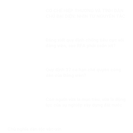
CƠ CHẾ HIỆP THƯƠNG VÀ TÍNH DÂN
CHỦ ĐẠI DIỆN: NHÌN TỪ NGUYÊN TẮC
PHÁP QUYỀN VÀ SO SÁNH QUỐC TẾ
Đảng xiết quy định chống tiêu cực với
đảng viên, sao RFA phải xoắn xít?
Quy định 37 có hạn chế quyền công
dân của Đảng viên?
Con người vừa là mục tiêu, vừa là động
lực của sự nghiệp xây dựng đất nước
Chủ nghĩa dân tộc vắc-xin