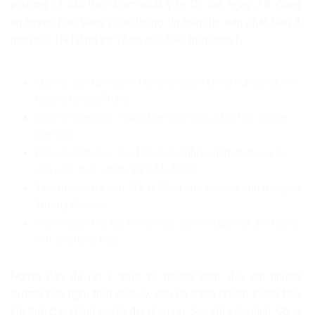
phương né các trạm kiểm soát y tế. Cụ thể, ngày 7.8, Công
an huyện Phú Vang nhận thông tin trên địa bàn phát hiện 3
người từ Đà Nẵng trở về có dấu hiệu trốn cách ly.
Khởi tố, bắt tạm giam Thứ trưởng Bộ Nông nghiệp và Môi
trường Hoàng Trung
Khởi tố Giám đốc Trung tâm giáo dục vì thu học phí sai
quy định
Hai cựu lãnh đạo Cục Hải quan lĩnh 13 năm tù trong vụ
sản xuất thực phẩm giả ở MediPhar
Tiếp tục chi trả hơn 318 tỷ đồng cho các trái chủ trong vụ
Trương Mỹ Lan
Vận chuyển ma túy trong săm, lốp xe đạp, một đối tượng
lĩnh án chung thân
Người dân đã rất ý thức về phòng dịch, đối với những
trường hợp nghi trốn cách ly, dân có trách nhiệm thông báo
kịp thời cho chính quyền địa phương. Sau khi xác minh, Công