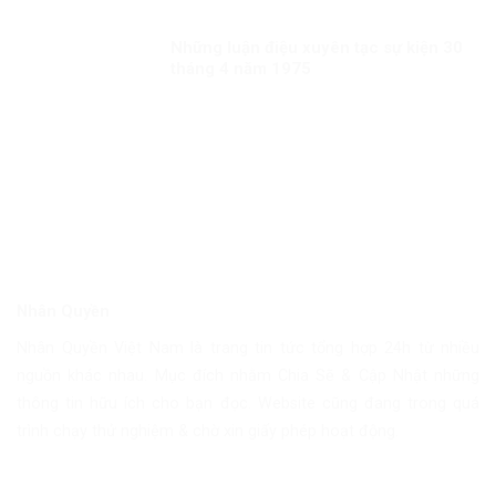
Những luận điệu xuyên tạc sự kiện 30
tháng 4 năm 1975
Nhân Quyền
Nhân Quyền Việt Nam là trang tin tức tổng hợp 24h từ nhiều
nguồn khác nhau. Mục đích nhằm Chia Sẽ & Cập Nhật những
thông tin hữu ích cho bạn đọc. Website cũng đang trong quá
trình chạy thử nghiệm & chờ xin giấy phép hoạt động.