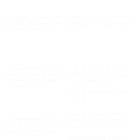
Khởi tố, bắt tạm giam Thứ
Khởi tố Giám đốc Trung tâm
trưởng Bộ Nông nghiệp và
giáo dục vì thu học phí sai quy
Môi trường Hoàng Trung
định
Hai cựu lãnh đạo Cục Hải
Tiếp tục chi trả hơn 318 tỷ
quan lĩnh 13 năm tù trong vụ
đồng cho các trái chủ trong
sản xuất thực phẩm giả ở
vụ Trương Mỹ Lan
MediPhar
Cháy xe khách khiến 7 người
tử vong​
Điều tra mở rộng vụ tiêu cực
Vận chuyển ma túy trong
trong thi tốt nghiệp THPT tại
săm, lốp xe đạp, một đối
Quảng Trị
tượng lĩnh án chung thân
Điều tra mở rộng vụ tiêu cực