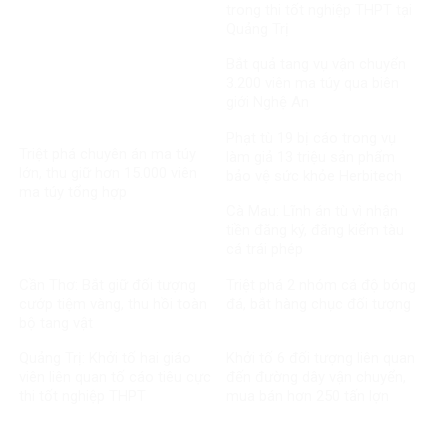
trong thi tốt nghiệp THPT tại
Quảng Trị
Bắt quả tang vụ vận chuyển
3.200 viên ma túy qua biên
giới Nghệ An
Phạt tù 19 bị cáo trong vụ
Triệt phá chuyên án ma túy
làm giả 13 triệu sản phẩm
lớn, thu giữ hơn 15.000 viên
bảo vệ sức khỏe Herbitech
ma túy tổng hợp
Cà Mau: Lĩnh án tù vì nhận
tiền đăng ký, đăng kiểm tàu
cá trái phép
Cần Thơ: Bắt giữ đối tượng
Triệt phá 2 nhóm cá độ bóng
cướp tiệm vàng, thu hồi toàn
đá, bắt hàng chục đối tượng
bộ tang vật
Quảng Trị: Khởi tố hai giáo
Khởi tố 6 đối tượng liên quan
viên liên quan tố cáo tiêu cực
đến đường dây vận chuyển,
thi tốt nghiệp THPT
mua bán hơn 250 tấn lợn
bệnh