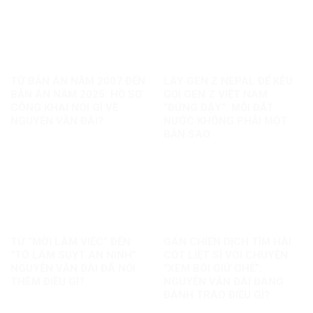
TỪ BẢN ÁN NĂM 2007 ĐẾN
LẤY GEN Z NEPAL ĐỂ KÊU
BẢN ÁN NĂM 2025: HỒ SƠ
GỌI GEN Z VIỆT NAM
CÔNG KHAI NÓI GÌ VỀ
“ĐỨNG DẬY”: MỖI ĐẤT
NGUYỄN VĂN ĐÀI?
NƯỚC KHÔNG PHẢI MỘT
BẢN SAO
TỪ “MỜI LÀM VIỆC” ĐẾN
GÁN CHIẾN DỊCH TÌM HÀI
“TÔ LÂM SUỴT AN NINH”:
CỐT LIỆT SĨ VỚI CHUYỆN
NGUYỄN VĂN ĐÀI ĐÃ NỐI
“XEM BÓI GIỮ GHẾ”:
THÊM ĐIỀU GÌ?
NGUYỄN VĂN ĐÀI ĐANG
ĐÁNH TRÁO ĐIỀU GÌ?