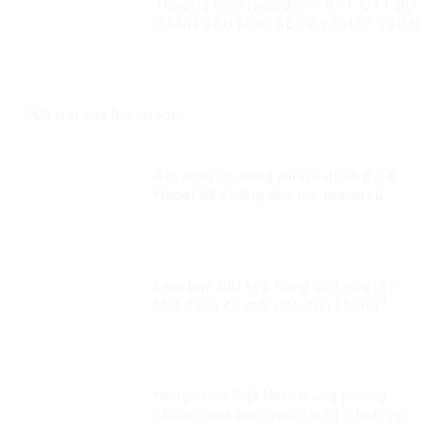
Thương hiệu lòng dân – KỲ I: CẮT BỎ
CÀNH SÂU MỤC ĐỂ CÂY PHÁT TRIỂN
Mặt trái của livestream
Âm mưu lợi dụng vai trò quân đội ở
Nepal để chống phá lực lượng vũ
trang Việt Nam
Lạm bàn EIU xếp hạng dân chủ (2):
Một đảng có mất dân chủ không?
Nỗ lực của Việt Nam trong phòng
chống mua bán người trên 3 lĩnh vực
“Phòng ngừa”, “Bảo vệ” và “Truy tố”