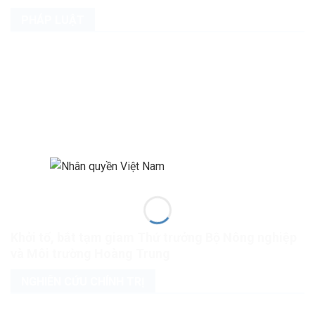
PHÁP LUẬT
Khởi tố, bắt tạm giam Thứ trưởng Bộ Nông nghiệp
và Môi trường Hoàng Trung
NGHIÊN CỨU CHÍNH TRỊ