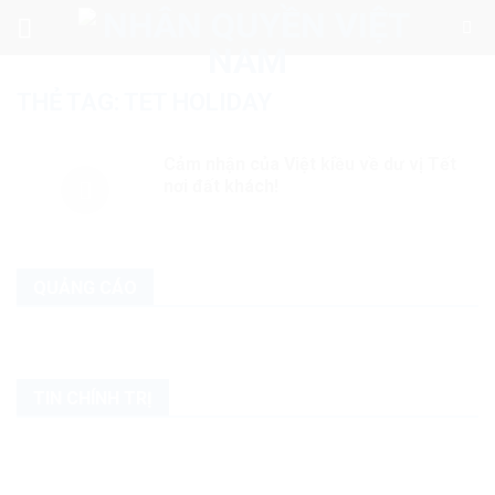
Skip
to
content
THẺ TAG:
TET HOLIDAY
Cảm nhận của Việt kiều về dư vị Tết
nơi đất khách!
QUẢNG CÁO
TIN CHÍNH TRỊ