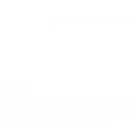
Quốc gia chiến thắng hiếm hoi thời đại
dịch
Nhân Quyền
Nhân Quyền Việt Nam là trang tin tức tổng hợp 24h từ nhiều
nguồn khác nhau. Mục đích nhằm Chia Sẽ & Cập Nhật những
thông tin hữu ích cho bạn đọc. Website cũng đang trong quá
trình chạy thử nghiệm & chờ xin giấy phép hoạt động.