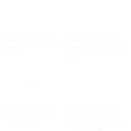
“3 TỶ USD Ở THỤY SĨ”: LÊ
TIN SAI LAN ĐẾN HÀNG
TRUNG KHOA ĐANG ĐƯA
NGHÌN NGƯỜI: CHỈ NGƯỜI
TIN HAY CHỈ KỂ MỘT CÂU
ĐĂNG PHẢI CHỊU TRÁCH
CHUYỆN?
NHIỆM, CÒN NỀN TẢNG THÌ
SAO?
Ba tỷ USD, 10 tỷ USD…
Quyền con người ở Việt
Chiêu trò sản xuất tin giả
Nam – Vàng thật không sợ
không giới hạn, vô liêm sỉ
lửa – Bài 2: Việt Nam thực
của Lê Trung Khoa
thi các chuẩn mực quốc tế
về quyền con người