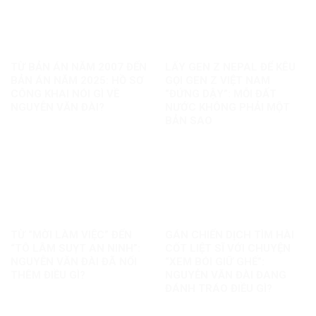
TỪ BẢN ÁN NĂM 2007 ĐẾN
LẤY GEN Z NEPAL ĐỂ KÊU
BẢN ÁN NĂM 2025: HỒ SƠ
GỌI GEN Z VIỆT NAM
CÔNG KHAI NÓI GÌ VỀ
“ĐỨNG DẬY”: MỖI ĐẤT
NGUYỄN VĂN ĐÀI?
NƯỚC KHÔNG PHẢI MỘT
BẢN SAO
TỪ “MỜI LÀM VIỆC” ĐẾN
GÁN CHIẾN DỊCH TÌM HÀI
“TÔ LÂM SUỴT AN NINH”:
CỐT LIỆT SĨ VỚI CHUYỆN
NGUYỄN VĂN ĐÀI ĐÃ NỐI
“XEM BÓI GIỮ GHẾ”:
THÊM ĐIỀU GÌ?
NGUYỄN VĂN ĐÀI ĐANG
ĐÁNH TRÁO ĐIỀU GÌ?