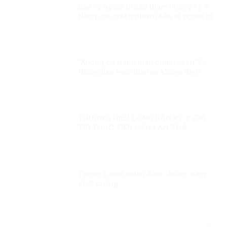
Bảo vệ người tố cáo tham nhũng Kỳ 2:
Nâng cao trách nhiệm bảo vệ người tố
cáo tham nhũng
“Không có tranh luận chính sách”? –
Nhận diện ngộ nhận và khẳng định
thực chất đối thoại chính sách trong
đời sống nghị trường Việt Nam
THƯƠNG HIỆU LÒNG DÂN KỲ 3: GIÁ
TRỊ THỰC TIỄN CẦN LAN TOẢ
Tượng Lênin khiến đám chống cộng
phát cuồng.