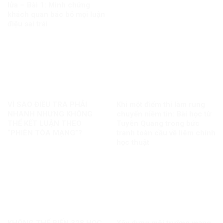
lửa – Bài 1: Minh chứng
khách quan bác bỏ mọi luận
điệu sai trái
VÌ SAO ĐIỀU TRA PHẢI
Khi một điểm thi làm rung
NHANH NHƯNG KHÔNG
chuyển niềm tin: Bài học từ
THỂ KẾT LUẬN THEO
Tuyên Quang trong bức
“PHIÊN TÒA MẠNG”?
tranh toàn cầu về liêm chính
học thuật