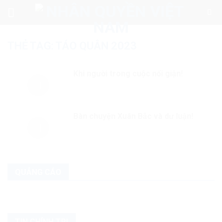
Skip
to
content
THẺ TAG:
TÁO QUÂN 2023
Khi người trong cuộc nổi giận!
Bàn chuyện Xuân Bắc và dư luận!
QUẢNG CÁO
TIN CHÍNH TRỊ