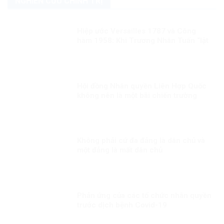
NGHIÊN CỨU CHÍNH TRỊ
Hiệp ước Versailles 1787 và Công
hàm 1958: Khi Trương Nhân Tuấn “lật
sử” bằng suy diễn và đánh tráo khái
niệm
Hội đồng Nhân quyền Liên Hợp Quốc
không nên là một bãi chiến trường
Không phải cứ đa đảng là dân chủ và
một đảng là mất dân chủ
Phản ứng của các tổ chức nhân quyền
trước dịch bệnh Covid-19