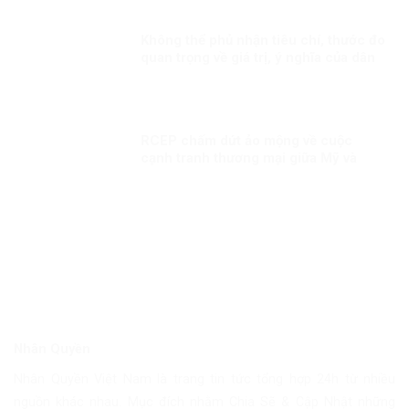
Không thể phủ nhận tiêu chí, thước đo
quan trọng về giá trị, ý nghĩa của dân
chủ, nhân quyền
RCEP chấm dứt ảo mộng về cuộc
cạnh tranh thương mại giữa Mỹ và
Trung Quốc?
Nhân Quyền
Nhân Quyền Việt Nam là trang tin tức tổng hợp 24h từ nhiều
nguồn khác nhau. Mục đích nhằm Chia Sẽ & Cập Nhật những