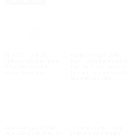
Ba tỷ USD, 10 tỷ USD…
Quyền con người ở Việt
Chiêu trò sản xuất tin giả
Nam – Vàng thật không sợ
không giới hạn, vô liêm sỉ
lửa – Bài 2: Việt Nam thực
của Lê Trung Khoa
thi các chuẩn mực quốc tế
về quyền con người
Quyền con người ở Việt
Vì một không gian mạng
Nam – Vàng thật không sợ
nhân văn cho mỗi người