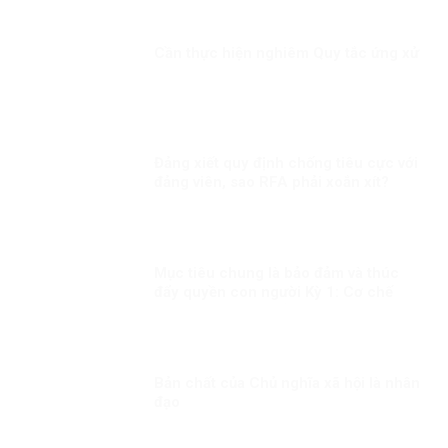
Cần thực hiện nghiêm Quy tắc ứng xử
Đảng xiết quy định chống tiêu cực với
đảng viên, sao RFA phải xoắn xít?
Mục tiêu chung là bảo đảm và thúc
đẩy quyền con người Kỳ 1: Cơ chế
quan trọng thúc đẩy và bảo vệ quyền
con người
Bản chất của Chủ nghĩa xã hội là nhân
đạo