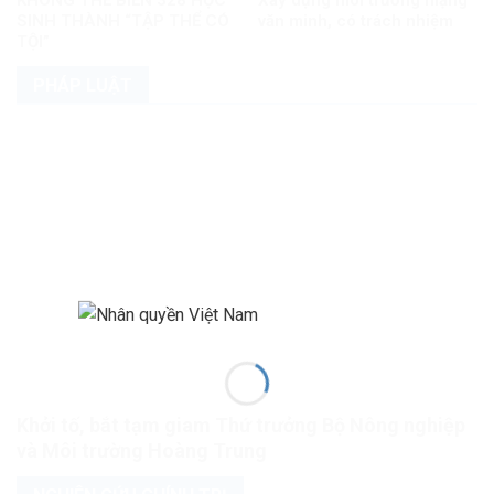
KHÔNG THỂ BIẾN 328 HỌC
Xây dựng môi trường mạng
SINH THÀNH “TẬP THỂ CÓ
văn minh, có trách nhiệm
TỘI”
PHÁP LUẬT
Khởi tố, bắt tạm giam Thứ trưởng Bộ Nông nghiệp
và Môi trường Hoàng Trung