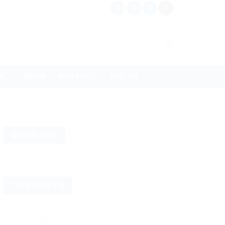
N
MEDIA
BẠN ĐỌC
GIẢI TRÍ
QUẢNG CÁO
TIN CHÍNH TRỊ