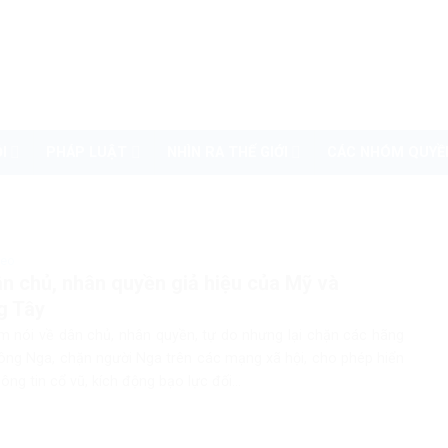
I
PHÁP LUẬT
NHÌN RA THẾ GIỚI
CÁC NHÓM QUYỀ
deo
n chủ, nhân quyền giả hiệu của Mỹ và
g Tây
 nói về dân chủ, nhân quyền, tự do nhưng lại chặn các hãng
hông Nga, chặn người Nga trên các mạng xã hội, cho phép hiển
hông tin cổ vũ, kích động bạo lực đối...