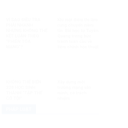
VÌ SAO ĐIỀU TRA
Khi một điểm thi làm
PHẢI NHANH
rung chuyển niềm
NHƯNG KHÔNG THỂ
tin: Bài học từ Tuyên
KẾT LUẬN THEO
Quang trong bức
“PHIÊN TÒA
tranh toàn cầu về
MẠNG”?
liêm chính học thuật
KHÔNG THỂ BIẾN
Xây dựng môi
328 HỌC SINH
trường mạng văn
THÀNH “TẬP THỂ
minh, có trách
CÓ TỘI”
nhiệm
PHÁP LUẬT