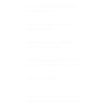
Phòng chống buôn bán người
bằng cách nào?
Kiểm soát quyền lực để ngăn
ngừa suy thoái
NHÂN QUYỀN GIÁ TRỊ CAO
QUÝ THUỘC VỀ MỌI
NGƯỜI Kỳ 3: KHÔNG THỂ
XUYÊN TẠC SỰ THẬT
Mục tiêu phổ quát của sự phát
triển vì con người Kỳ 2: An sinh
xã hội để người dân đều được
hưởng thụ công bằng
Ra biển làm Đô thị
Giải quyết các tranh chấp Biển
Đông bằng chuẩn mực quốc tế