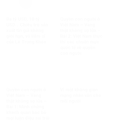
Ba tỷ USD, 10 tỷ
Quyền con người ở
USD… Chiêu trò sản
Việt Nam – Vàng
xuất tin giả không
thật không sợ lửa –
giới hạn, vô liêm sỉ
Bài 2: Việt Nam thực
của Lê Trung Khoa
thi các chuẩn mực
quốc tế về quyền
con người
Quyền con người ở
Vì một không gian
Việt Nam – Vàng
mạng nhân văn cho
thật không sợ lửa –
mỗi người
Bài 1: Minh chứng
khách quan bác bỏ
mọi luận điệu sai trái