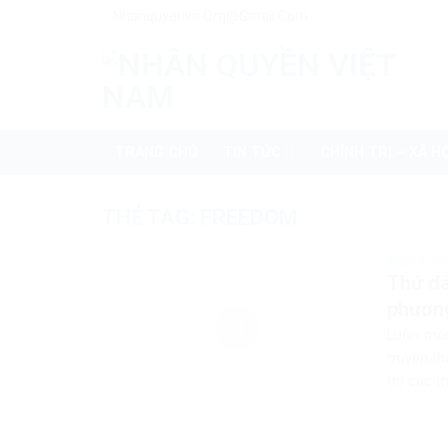
Skip
Nhanquyenvn.org@gmail.com
to
content
TRANG CHỦ
TIN TỨC
CHÍNH TRỊ – XÃ HỘ
THẺ TAG:
FREEDOM
MEDIA Vi
Thứ dâ
phươn
Luôn mồm
truyền t
thị các t