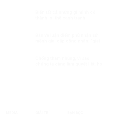
Biến tất cả những gì mình có
thành lợi thế cạnh tranh
Bàn về luận điểm phủ nhận sứ
mệnh giai cấp công nhân: “giai
cấp tư sản ngày nay không còn
bóc lột công nhân mà “bóc lột
máy móc”?!
Chống tham nhũng, vì sao
chúng ta càng làm quyết liệt, họ
càng chống phá?
MEDIA
GIẢI TRÍ
BẠN ĐỌC