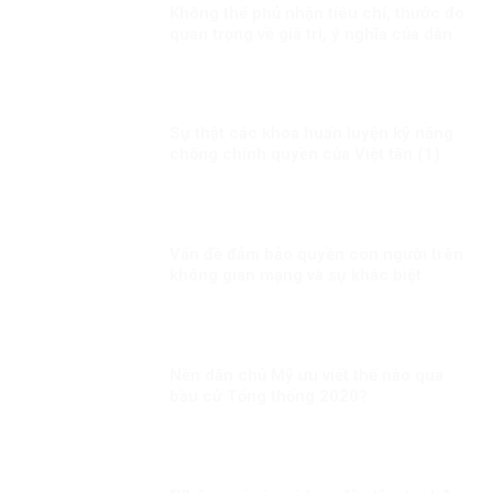
Không thể phủ nhận tiêu chí, thước đo
quan trọng về giá trị, ý nghĩa của dân
chủ, nhân quyền
Sự thật các khoá huấn luyện kỹ năng
chống chính quyền của Việt tân (1):
Thủ đoạn lừa phỉnh, mua chuộc người
tham gia!
Vấn đề đảm bảo quyền con người trên
không gian mạng và sự khác biệt
trong cách tiếp cận của các quốc gia
Nền dân chủ Mỹ ưu viết thế nào qua
bầu cử Tổng thống 2020?