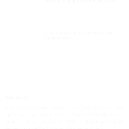
“Không có gì quý hơn độc lập, tự do”
Tăng cường quản lý, kiểm tra, giám
sát quyền lực
Nhân Quyền
Nhân Quyền Việt Nam là trang tin tức tổng hợp 24h từ nhiều
nguồn khác nhau. Mục đích nhằm Chia Sẽ & Cập Nhật những
thông tin hữu ích cho bạn đọc. Website cũng đang trong quá