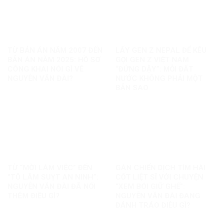
TỪ BẢN ÁN NĂM 2007 ĐẾN
LẤY GEN Z NEPAL ĐỂ KÊU
BẢN ÁN NĂM 2025: HỒ SƠ
GỌI GEN Z VIỆT NAM
CÔNG KHAI NÓI GÌ VỀ
“ĐỨNG DẬY”: MỖI ĐẤT
NGUYỄN VĂN ĐÀI?
NƯỚC KHÔNG PHẢI MỘT
BẢN SAO
TỪ “MỜI LÀM VIỆC” ĐẾN
GÁN CHIẾN DỊCH TÌM HÀI
“TÔ LÂM SUỴT AN NINH”:
CỐT LIỆT SĨ VỚI CHUYỆN
NGUYỄN VĂN ĐÀI ĐÃ NỐI
“XEM BÓI GIỮ GHẾ”:
THÊM ĐIỀU GÌ?
NGUYỄN VĂN ĐÀI ĐANG
ĐÁNH TRÁO ĐIỀU GÌ?