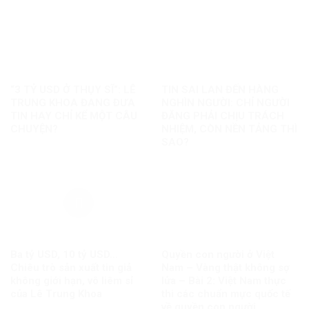
“3 TỶ USD Ở THỤY SĨ”: LÊ
TIN SAI LAN ĐẾN HÀNG
TRUNG KHOA ĐANG ĐƯA
NGHÌN NGƯỜI: CHỈ NGƯỜI
TIN HAY CHỈ KỂ MỘT CÂU
ĐĂNG PHẢI CHỊU TRÁCH
CHUYỆN?
NHIỆM, CÒN NỀN TẢNG THÌ
SAO?
Ba tỷ USD, 10 tỷ USD…
Quyền con người ở Việt
Chiêu trò sản xuất tin giả
Nam – Vàng thật không sợ
không giới hạn, vô liêm sỉ
lửa – Bài 2: Việt Nam thực
của Lê Trung Khoa
thi các chuẩn mực quốc tế
về quyền con người