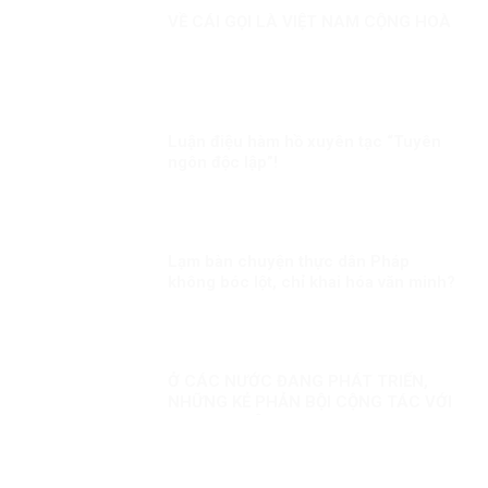
VỀ CÁI GỌI LÀ VIỆT NAM CỘNG HOÀ
Luận điệu hàm hồ xuyên tạc “Tuyên
ngôn độc lập”!
Lạm bàn chuyện thực dân Pháp
không bóc lột, chỉ khai hóa văn minh?
Ở CÁC NƯỚC ĐANG PHÁT TRIỂN,
NHỮNG KẺ PHẢN BỘI CỘNG TÁC VỚI
PHƯƠNG TÂY!