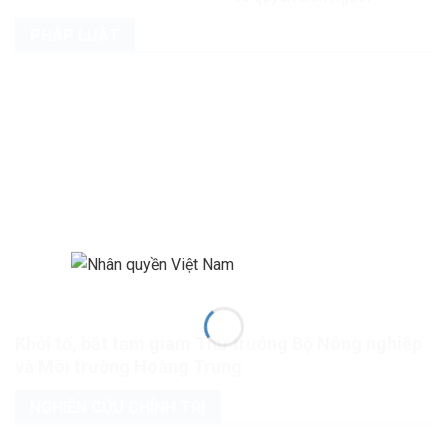
PHÁP LUẬT
Khởi tố, bắt tạm giam Thứ trưởng Bộ Nông nghiệp
và Môi trường Hoàng Trung
NGHIÊN CỨU CHÍNH TRỊ