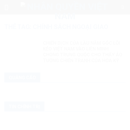
Skip
to
content
THẺ TAG:
CHÍNH SÁCH NGOẠI GIAO
CHIẾN DỊCH CỦA LẦU NĂM GÓC LÔI
KÉO VIỆT NAM VÀO LIÊN MINH
CHỐNG TRUNG QUỐC CHO THẤY ẢO
TƯỞNG CHIẾN TRANH CỦA HOA KỲ
QUẢNG CÁO
TIN CHÍNH TRỊ