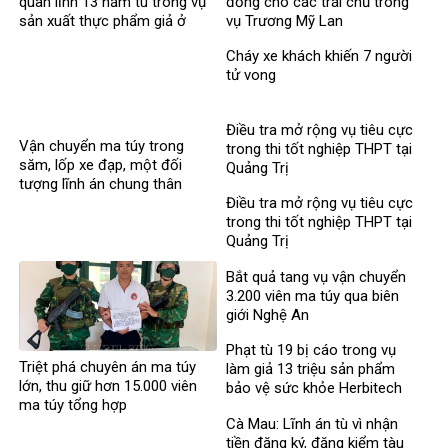
quan lĩnh 13 năm tù trong vụ
đồng cho các trái chủ trong
sản xuất thực phẩm giả ở
vụ Trương Mỹ Lan
MediPhar
Cháy xe khách khiến 7 người
tử vong​
Điều tra mở rộng vụ tiêu cực
Vận chuyển ma túy trong
trong thi tốt nghiệp THPT tại
săm, lốp xe đạp, một đối
Quảng Trị
tượng lĩnh án chung thân
Điều tra mở rộng vụ tiêu cực
trong thi tốt nghiệp THPT tại
Quảng Trị
Bắt quả tang vụ vận chuyển
3.200 viên ma túy qua biên
giới Nghệ An
Phạt tù 19 bị cáo trong vụ
Triệt phá chuyên án ma túy
làm giả 13 triệu sản phẩm
lớn, thu giữ hơn 15.000 viên
bảo vệ sức khỏe Herbitech
ma túy tổng hợp
Cà Mau: Lĩnh án tù vì nhận
tiền đăng ký, đăng kiểm tàu