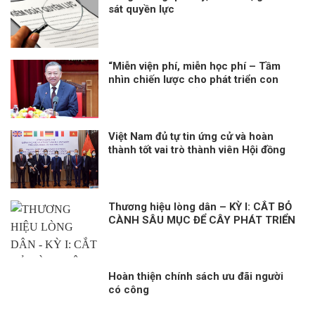
sát quyền lực
“Miễn viện phí, miễn học phí – Tầm
nhìn chiến lược cho phát triển con
người toàn diện của Đảng và Nhà nước
Việt Nam”
Việt Nam đủ tự tin ứng cử và hoàn
thành tốt vai trò thành viên Hội đồng
nhân quyền LHQ Kỳ 2: Năng lực làm
cầu nối giữa ASEAN và thế giới
Thương hiệu lòng dân – KỲ I: CẮT BỎ
CÀNH SÂU MỤC ĐỂ CÂY PHÁT TRIỂN
Hoàn thiện chính sách ưu đãi người
có công