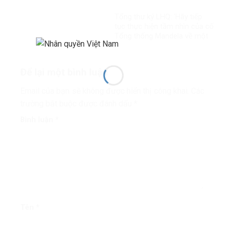
rất ít người
Tổng thư ký LHQ: ‘Hãy tiếp
tục thực hiện tầm nhìn của cố
Tổng thống Mandela về một
thế giới công bằng, toàn diện,
bình đẳng và hòa bình’
Để lại một bình luận
Email của bạn sẽ không được hiển thị công khai.
Các
trường bắt buộc được đánh dấu
*
Bình luận
*
Tên
*