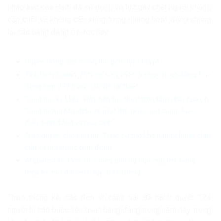
pháp luật của Haiti đã sử dụng vũ lực gây chết người không
cần thiết và không cân xứng trong những hoạt động chống
lại các băng đảng ở nước này.
Quyền công dân trong thế giới đầy chia rẽ
Tình hình Sudan: 75% cơ sở y tế khôi phục hoạt động, huy
động hơn 293 triệu USD để tái thiết
Tổng thư ký LHQ: ‘Hãy tiếp tục thực hiện tầm nhìn của cố
Tổng thống Mandela về một thế giới công bằng, toàn
diện, bình đẳng và hòa bình’
Trao quyền cho phụ nữ: Tăng cường khả năng chống chịu
của xã hội trước biến động
Afghanistan: Hơn 10,7 triệu phụ nữ cần cứu trợ, hàng
triệu trẻ em đối mặt suy dinh dưỡng
Theo thống kê, các đơn vị cảnh sát đã hành quyết 174
người bị cáo buộc liên quan băng đảng trong năm nay, trong