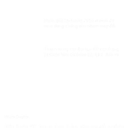
quyền dân tộc
Nhận giải Stefanus 2020 vì mưu đồ
hoạt động chống phá nhằm thay đổi
thể chế tại Việt Nam?
Thành công của Đại hội XIII của Đảng
và Cuộc bầu cử Quốc hội Kỳ 2: Bảo vệ
đến cùng những thành quả của đất
nước của nhân dân
Nhân Quyền
Nhân Quyền Việt Nam là trang tin tức tổng hợp 24h từ nhiều