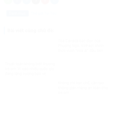
Danh mục:
Thế giới
Tin Tức
Bài viết cùng chủ đề:
Tòa Canada bác đơn của
Phương Ngô, VinFast chính
thức vượt “cửa ải” đầu tiên
trong vụ kiện xuyên biên giới
Thuật toán không biết thương
trẻ em: Vì sao nhiều quốc gia
đang tăng cường bảo vệ
người dưới 16 tuổi trên mạng
Không chỉ hạn chế, cần tạo
xã hội?
không gian mạng an toàn cho
trẻ em