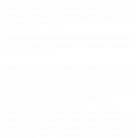
khi các cuộc không kích bằng máy bay không người lái của
chính phủ nhằm vào các thành viên băng đảng ở thủ đô
Port-au-Prince đã làm ít nhất 559 người thiệt mạng cho đến
nay, trong đó có 11 trẻ em.
“Hầu hết các cuộc không kích bằng máy bay không người lái
này có khả năng là bất hợp pháp theo luật nhân quyền quốc
tế”, ông Volker Turk nói.
Trong nhiều năm qua, các nhóm vũ trang đã mở rộng ảnh
hưởng đến nhiều vùng ở thủ đô Port-au-Prince của Haiti và
gần đây là các khu vực khác của quốc gia Caribbean này.
Xung đột đã khiến khoảng 1,3 triệu người dân Haiti buộc
phải rời bỏ nhà cửa và gây ra nạn đói nghiêm trọng.
Năm 2023, Hội đồng Bảo an Liên hợp quốc đã đồng ý ủy
quyền cho một lực lượng an ninh do Kenya đứng đầu để
tăng cường cho cảnh sát Haiti, nhưng do thiếu sự đóng góp
từ các quốc gia thành viên nên việc triển khai chỉ đạt được