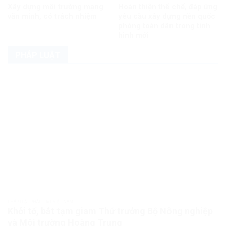
Xây dựng môi trường mạng
Hoàn thiện thể chế, đáp ứng
văn minh, có trách nhiệm
yêu cầu xây dựng nền quốc
phòng toàn dân trong tình
hình mới
PHÁP LUẬT
PHÁP LUẬT PHÁP LUẬT VIỆT NAM
Khởi tố, bắt tạm giam Thứ trưởng Bộ Nông nghiệp
và Môi trường Hoàng Trung