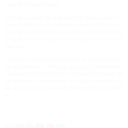
một phần nhỏ so với dự kiến.
Chính phủ chuyển tiếp của Haiti đã chuyển quyền cho
Vectus Global, một công ty an ninh tư nhân do Erik Prince –
người sáng lập Blackwater, đứng đầu, để triển khai máy bay
không người lái chứa đầy chất nổ chống lại các thành viên
băng đảng.
Hiện công ty Vectus Global, cảnh sát và chính phủ chuyển
tiếp của Haiti chưa trả lời ngay lập tức yêu cầu bình luận.
Tuần qua, Hội đồng Bảo an Liên hợp quốc đã bỏ phiếu để
mở rộng phạm vi tiềm năng của lực lượng, mặc dù điều này
vẫn sẽ phụ thuộc vào các khoản đóng góp tự nguyện đáng
kể.