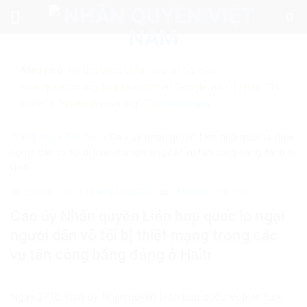
Skip
to
content
Mẹo nhỏ:
Để tìm kiếm chính xác tin bài của
nhanquyenvn.org, hãy search trên Google với cú pháp: "Từ
khóa" + "nhanquyenvn.org".
Tìm kiếm ngay
Trang chủ
»
Tin Tức
»
Cao ủy Nhân quyền Liên hợp quốc lo ngại
người dân vô tội bị thiệt mạng trong các vụ tấn công băng đảng ở
Haiti
23250
5 Tháng 10, 2025
Thế giới
Tin Tức
Cao ủy Nhân quyền Liên hợp quốc lo ngại
người dân vô tội bị thiệt mạng trong các
vụ tấn công băng đảng ở Haiti
Ngày 2/10, Cao ủy Nhân quyền Liên hợp quốc Volker Turk