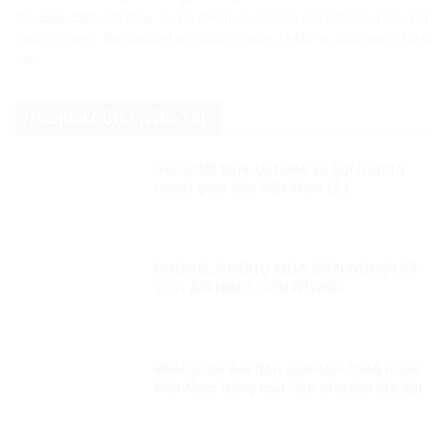
Cơ quan Cảnh sát điều tra Bộ Công an đã khởi tố, bắt tạm giam ông
Hoàng Trung, Thứ trưởng Bộ Nông nghiệp và Môi trường, cùng ba bị
can...
NGHIÊN CỨU CHÍNH TRỊ
Xung đột Nga-Ukraine và lập trường
ngoại giao của Việt Nam (2)
PHÒNG, CHỐNG MUA BÁN NGƯỜI KỲ
2: VÌ AN NINH CON NGƯỜI
Không thể bôi đen giai cấp công nhân
Việt Nam bằng một câu chuyện bịa đặt