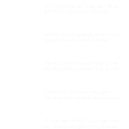
Giá trị tinh thần, về Tự do, Bình đẳng,
Bác ái của Chủ tịch Hồ Chi Minh
Khôi hài màn tung hứng cây bút nước
ngoài thiếu hiểu biết về Việt Nam
Xây dựng một Nhà nước pháp quyền
XHCN Việt Nam hiện đại: Tiếp cận từ
quyền con người
Tư duy mới về an ninh con người –
nền tảng quan trọng để hiện thực hoá
khát vọng, mục tiêu phát triển đất
nước Kỳ 2: Minh chứng sống động
75 năm Bác Hồ đọc Tuyên ngôn Độc
lập: Quyền con người thống nhất với