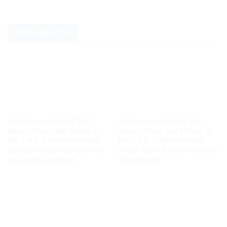
TIN CHÍNH TRỊ
Quyền con người ở Việt
Quyền con người ở Việt
Nam – Vàng thật không sợ
Nam – Vàng thật không sợ
lửa – Bài 2: Việt Nam thực
lửa – Bài 1: Minh chứng
thi các chuẩn mực quốc tế
khách quan bác bỏ mọi luận
về quyền con người
điệu sai trái