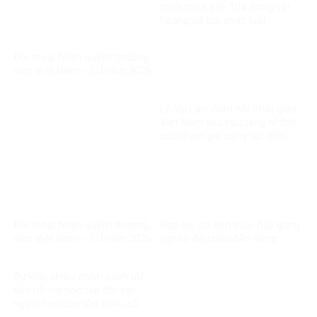
nhốt, mua bán 104 động vật
hoang dã trái pháp luật
Đối thoại Nhân quyền thường
niên Việt Nam – EU năm 2026
Lễ Vu Lan: Giáo hội Phật giáo
Việt Nam yêu cầu tăng ni tích
cực tham gia công tác đền
ơn đáp nghĩa
Đối thoại Nhân quyền thường
Hợp lực đa bên thúc đẩy giảm
niên Việt Nam – EU năm 2026
nghèo đa chiều bền vững
Dự kiến nhiều chính sách ưu
tiên hỗ trợ học tập đối với
người học dân tộc thiểu số