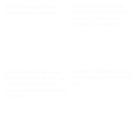
Vì một không gian mạng
VÌ SAO ĐIỀU TRA PHẢI
nhân văn cho mỗi người
NHANH NHƯNG KHÔNG
THỂ KẾT LUẬN THEO
“PHIÊN TÒA MẠNG”?
Khi một điểm thi làm rung
KHÔNG THỂ BIẾN 328 HỌC
chuyển niềm tin: Bài học từ
SINH THÀNH “TẬP THỂ CÓ
Tuyên Quang trong bức
TỘI”
tranh toàn cầu về liêm chính
học thuật