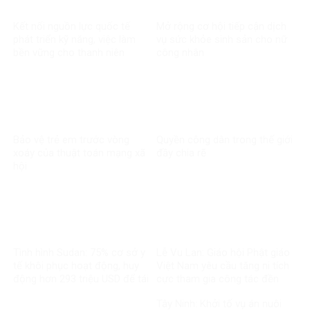
Kết nối nguồn lực quốc tế
Mở rộng cơ hội tiếp cận dịch
phát triển kỹ năng, việc làm
vụ sức khỏe sinh sản cho nữ
bền vững cho thanh niên
công nhân
Bảo vệ trẻ em trước vòng
Quyền công dân trong thế giới
xoáy của thuật toán mạng xã
đầy chia rẽ
hội
Tình hình Sudan: 75% cơ sở y
Lễ Vu Lan: Giáo hội Phật giáo
tế khôi phục hoạt động, huy
Việt Nam yêu cầu tăng ni tích
động hơn 293 triệu USD để tái
cực tham gia công tác đền
thiết
ơn đáp nghĩa
Tây Ninh: Khởi tố vụ án nuôi