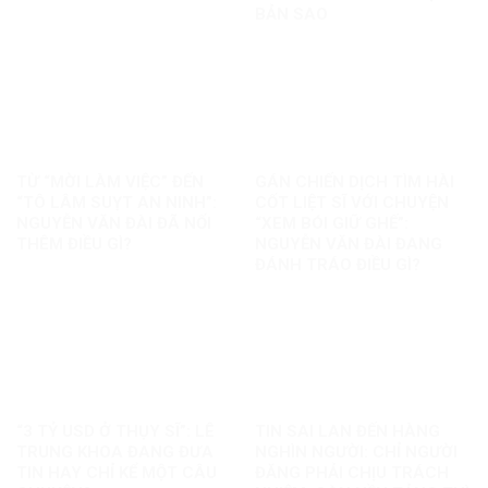
BẢN SAO
TỪ “MỜI LÀM VIỆC” ĐẾN
GÁN CHIẾN DỊCH TÌM HÀI
“TÔ LÂM SUỴT AN NINH”:
CỐT LIỆT SĨ VỚI CHUYỆN
NGUYỄN VĂN ĐÀI ĐÃ NỐI
“XEM BÓI GIỮ GHẾ”:
THÊM ĐIỀU GÌ?
NGUYỄN VĂN ĐÀI ĐANG
ĐÁNH TRÁO ĐIỀU GÌ?
“3 TỶ USD Ở THỤY SĨ”: LÊ
TIN SAI LAN ĐẾN HÀNG
TRUNG KHOA ĐANG ĐƯA
NGHÌN NGƯỜI: CHỈ NGƯỜI
TIN HAY CHỈ KỂ MỘT CÂU
ĐĂNG PHẢI CHỊU TRÁCH