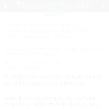
Skip
to
content
Mẹo nhỏ:
Để tìm kiếm chính xác tin bài của
nhanquyenvn.org, hãy search trên Google với cú pháp: "Từ
khóa" + "nhanquyenvn.org".
Tìm kiếm ngay
Trang chủ
»
Pháp luật
»
Bắt nghi phạm cướp tiệm vàng và lừa đảo
bốc thăm trúng thưởng trên mạng
29906
20 Tháng 6, 2025
Pháp luật
Pháp luật Việt Nam
Bắt nghi phạm cướp tiệm vàng và lừa đảo
bốc thăm trúng thưởng trên mạng
Chiều tối 17/6, lực lượng Công an tỉnh Lâm
Đồng đã bắt giữ Nguyễn Tuấn Hùng (21 tuổi,