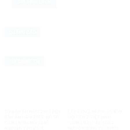
QUẢNG CÁO
TIN CHÍNH TRỊ
TỪ BẢN ÁN NĂM 2007 ĐẾN
LẤY GEN Z NEPAL ĐỂ KÊU
BẢN ÁN NĂM 2025: HỒ SƠ
GỌI GEN Z VIỆT NAM
CÔNG KHAI NÓI GÌ VỀ
“ĐỨNG DẬY”: MỖI ĐẤT
NGUYỄN VĂN ĐÀI?
NƯỚC KHÔNG PHẢI MỘT