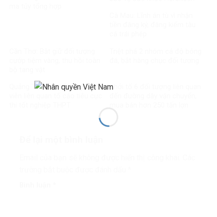
ma túy tổng hợp
Cà Mau: Lĩnh án tù vì nhận
tiền đăng ký, đăng kiểm tàu
cá trái phép
Cần Thơ: Bắt giữ đối tượng
Triệt phá 2 nhóm cá độ bóng
cướp tiệm vàng, thu hồi toàn
đá, bắt hàng chục đối tượng
bộ tang vật
Quảng Trị: Khởi tố hai giáo
Khởi tố 6 đối tượng liên quan
viên liên quan tố cáo tiêu cực
đến đường dây vận chuyển,
thi tốt nghiệp THPT
mua bán hơn 250 tấn lợn
bệnh
Để lại một bình luận
Email của bạn sẽ không được hiển thị công khai.
Các
trường bắt buộc được đánh dấu
*
Bình luận
*