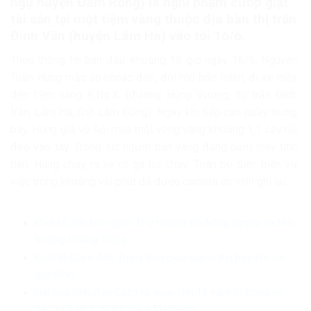
ngụ huyện Đam Rông) là nghi phạm cướp giật
tài sản tại một tiệm vàng thuộc địa bàn thị trấn
Đinh Văn (huyện Lâm Hà) vào tối 16/6.
Theo thông tin ban đầu, khoảng 18 giờ ngày 16/6, Nguyễn
Tuấn Hùng mặc áo khoác đen, đội mũ bảo hiểm, đi xe máy
đến tiệm vàng K.Ng.X. (đường Hùng Vương, thị trấn Đinh
Văn, Lâm Hà, tỉnh Lâm Đồng). Ngay khi tiếp cận quầy trưng
bày, Hùng giả vờ hỏi mua một vòng vàng khoảng 1,1 cây rồi
đeo vào tay. Trong lúc người bán vàng đang bấm máy tính
tiền, Hùng chạy ra xe rồ ga bỏ chạy. Toàn bộ diễn biến vụ
việc trong khoảng vài phút đã được camera an ninh ghi lại.
Khởi tố, bắt tạm giam Thứ trưởng Bộ Nông nghiệp và Môi
trường Hoàng Trung
Khởi tố Giám đốc Trung tâm giáo dục vì thu học phí sai
quy định
Hai cựu lãnh đạo Cục Hải quan lĩnh 13 năm tù trong vụ
sản xuất thực phẩm giả ở MediPhar