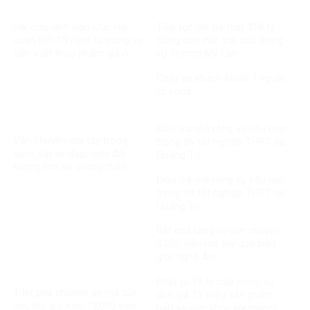
Hai cựu lãnh đạo Cục Hải
Tiếp tục chi trả hơn 318 tỷ
quan lĩnh 13 năm tù trong vụ
đồng cho các trái chủ trong
sản xuất thực phẩm giả ở
vụ Trương Mỹ Lan
MediPhar
Cháy xe khách khiến 7 người
tử vong​
Điều tra mở rộng vụ tiêu cực
Vận chuyển ma túy trong
trong thi tốt nghiệp THPT tại
săm, lốp xe đạp, một đối
Quảng Trị
tượng lĩnh án chung thân
Điều tra mở rộng vụ tiêu cực
trong thi tốt nghiệp THPT tại
Quảng Trị
Bắt quả tang vụ vận chuyển
3.200 viên ma túy qua biên
giới Nghệ An
Phạt tù 19 bị cáo trong vụ
Triệt phá chuyên án ma túy
làm giả 13 triệu sản phẩm
lớn, thu giữ hơn 15.000 viên
bảo vệ sức khỏe Herbitech