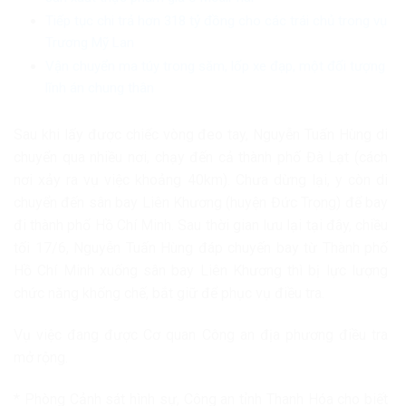
Tiếp tục chi trả hơn 318 tỷ đồng cho các trái chủ trong vụ
Trương Mỹ Lan
Vận chuyển ma túy trong săm, lốp xe đạp, một đối tượng
lĩnh án chung thân
Sau khi lấy được chiếc vòng đeo tay, Nguyễn Tuấn Hùng di
chuyển qua nhiều nơi, chạy đến cả thành phố Đà Lạt (cách
nơi xảy ra vụ việc khoảng 40km). Chưa dừng lại, y còn di
chuyển đến sân bay Liên Khương (huyện Đức Trọng) để bay
đi thành phố Hồ Chí Minh. Sau thời gian lưu lại tại đây, chiều
tối 17/6, Nguyễn Tuấn Hùng đáp chuyến bay từ Thành phố
Hồ Chí Minh xuống sân bay Liên Khương thì bị lực lượng
chức năng khống chế, bắt giữ để phục vụ điều tra.
Vụ việc đang được Cơ quan Công an địa phương điều tra
mở rộng.
* Phòng Cảnh sát hình sự, Công an tỉnh Thanh Hóa
cho biết