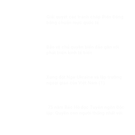
Giải quyết các tranh chấp Biển Đông
bằng chuẩn mực quốc tế
Bảo vệ chủ quyền biển đảo gắn với
phát triển kinh tế biển
Xung đột Nga-Ukraine và lập trường
ngoại giao của Việt Nam (1)
75 năm Bác Hồ đọc Tuyên ngôn Độc
lập: Quyền con người thống nhất với
quyền dân tộc