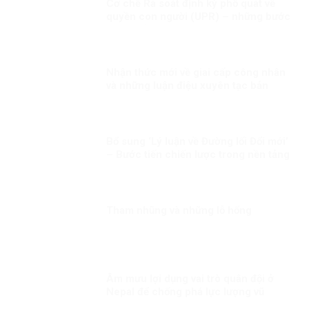
Cơ chế Rà soát định kỳ phổ quát về
quyền con người (UPR) – những bước
phát triển gần đây
Nhận thức mới về giai cấp công nhân
và những luận điệu xuyên tạc bản
chất giai cấp công nhân hiện nay
Bổ sung ‘Lý luận về Đường lối Đổi mới’
– Bước tiến chiến lược trong nền tảng
tư tưởng của Đảng!
Tham nhũng và những lỗ hổng
Âm mưu lợi dụng vai trò quân đội ở
Nepal để chống phá lực lượng vũ
trang Việt Nam