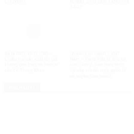
CHUYỆN?
NHIỆM, CÒN NỀN TẢNG THÌ
SAO?
Ba tỷ USD, 10 tỷ USD…
Quyền con người ở Việt
Chiêu trò sản xuất tin giả
Nam – Vàng thật không sợ
không giới hạn, vô liêm sỉ
lửa – Bài 2: Việt Nam thực
của Lê Trung Khoa
thi các chuẩn mực quốc tế
về quyền con người
PHÁP LUẬT