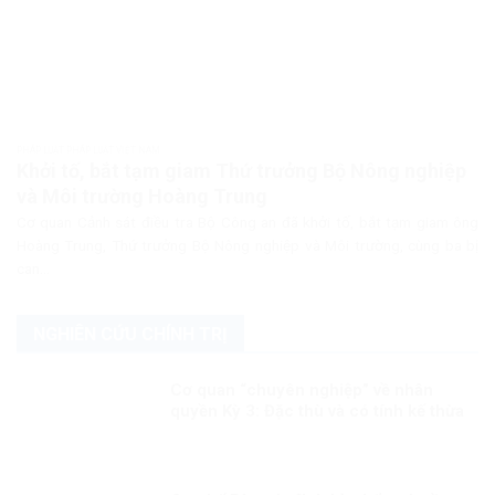
PHÁP LUẬT PHÁP LUẬT VIỆT NAM
Khởi tố, bắt tạm giam Thứ trưởng Bộ Nông nghiệp
và Môi trường Hoàng Trung
Cơ quan Cảnh sát điều tra Bộ Công an đã khởi tố, bắt tạm giam ông
Hoàng Trung, Thứ trưởng Bộ Nông nghiệp và Môi trường, cùng ba bị
can...
NGHIÊN CỨU CHÍNH TRỊ
Cơ quan “chuyên nghiệp” về nhân
quyền Kỳ 3: Đặc thù và có tính kế thừa