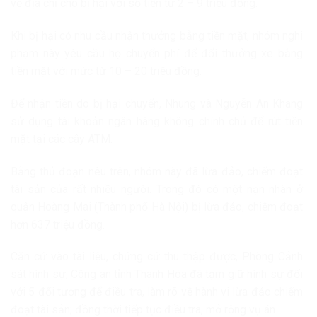
về địa chỉ cho bị hại với số tiền từ 2 – 9 triệu đồng.
Khi bị hại có nhu cầu nhận thưởng bằng tiền mặt, nhóm nghi
phạm này yêu cầu họ chuyển phí để đổi thưởng xe bằng
tiền mặt với mức từ 10 – 20 triệu đồng.
Để nhận tiền do bị hại chuyển, Nhung và Nguyễn An Khang
sử dụng tài khoản ngân hàng không chính chủ để rút tiền
mặt tại các cây ATM.
Bằng thủ đoạn nêu trên, nhóm này đã lừa đảo, chiếm đoạt
tài sản của rất nhiều người. Trong đó có một nạn nhân ở
quận Hoàng Mai (Thành phố Hà Nội) bị lừa đảo, chiếm đoạt
hơn 637 triệu đồng.
Căn cứ vào tài liệu, chứng cứ thu thập được, Phòng Cảnh
sát hình sự, Công an tỉnh Thanh Hóa đã tạm giữ hình sự đối
với 5 đối tượng để điều tra, làm rõ về hành vi lừa đảo chiếm
đoạt tài sản; đồng thời tiếp tục điều tra, mở rộng vụ án.