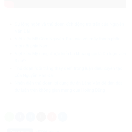
Sự lộng ngôn và thủ đoạn kích động trơ trẽn của Nguyễn
Văn Đài
Việt kiều Mỹ Cầm Nguyễn: Bức xúc với mấy thành phần
mới nổi phía Nam
Việt kiều Mỹ cũng được kiến ba khoang gọi là Dư luận viên
3 củ!?
Thủ đoạn “đổi trắng thay đen” trong luận điệu xuyên tạc
của Nguyễn Văn Đài
Nhận diện thủ đoạn lợi dụng dự án Làng Vân để dẫn dắt
dư luận trên không gian mạng của Hoãng Dũng
Danh mục:
MEDIA
Video