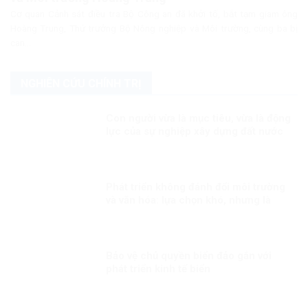
Cơ quan Cảnh sát điều tra Bộ Công an đã khởi tố, bắt tạm giam ông
Hoàng Trung, Thứ trưởng Bộ Nông nghiệp và Môi trường, cùng ba bị
can...
NGHIÊN CỨU CHÍNH TRỊ
Con người vừa là mục tiêu, vừa là động
lực của sự nghiệp xây dựng đất nước
Phát triển không đánh đổi môi trường
và văn hóa: lựa chọn khó, nhưng là
con đường đúng
Bảo vệ chủ quyền biển đảo gắn với
phát triển kinh tế biển