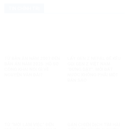
TIN CHÍNH TRỊ
TỪ BẢN ÁN NĂM 2007 ĐẾN
LẤY GEN Z NEPAL ĐỂ KÊU
BẢN ÁN NĂM 2025: HỒ SƠ
GỌI GEN Z VIỆT NAM
CÔNG KHAI NÓI GÌ VỀ
“ĐỨNG DẬY”: MỖI ĐẤT
NGUYỄN VĂN ĐÀI?
NƯỚC KHÔNG PHẢI MỘT
BẢN SAO
TỪ “MỜI LÀM VIỆC” ĐẾN
GÁN CHIẾN DỊCH TÌM HÀI