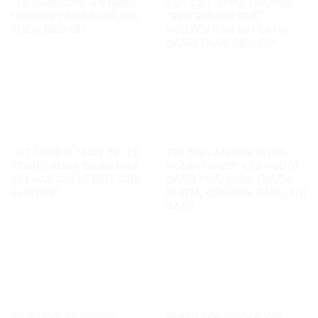
“TÔ LÂM SUỴT AN NINH”:
CỐT LIỆT SĨ VỚI CHUYỆN
NGUYỄN VĂN ĐÀI ĐÃ NỐI
“XEM BÓI GIỮ GHẾ”:
THÊM ĐIỀU GÌ?
NGUYỄN VĂN ĐÀI ĐANG
ĐÁNH TRÁO ĐIỀU GÌ?
“3 TỶ USD Ở THỤY SĨ”: LÊ
TIN SAI LAN ĐẾN HÀNG
TRUNG KHOA ĐANG ĐƯA
NGHÌN NGƯỜI: CHỈ NGƯỜI
TIN HAY CHỈ KỂ MỘT CÂU
ĐĂNG PHẢI CHỊU TRÁCH
CHUYỆN?
NHIỆM, CÒN NỀN TẢNG THÌ
SAO?
Ba tỷ USD, 10 tỷ USD…
Quyền con người ở Việt