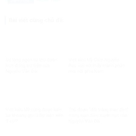
Bài viết cùng chủ đề:
Sự lộng ngôn và thủ đoạn
Việt kiều Mỹ Cầm Nguyễn:
kích động trơ trẽn của
Bức xúc với mấy thành phần
Nguyễn Văn Đài
mới nổi phía Nam
Việt kiều Mỹ cũng được kiến
Thủ đoạn “đổi trắng thay đen”
ba khoang gọi là Dư luận viên
trong luận điệu xuyên tạc của
3 củ!?
Nguyễn Văn Đài