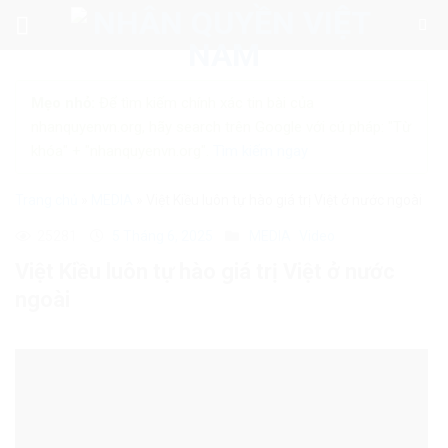
Skip
to
content
Mẹo nhỏ:
Để tìm kiếm chính xác tin bài của
nhanquyenvn.org, hãy search trên Google với cú pháp: "Từ
khóa" + "nhanquyenvn.org".
Tìm kiếm ngay
Trang chủ
»
MEDIA
»
Việt Kiều luôn tự hào giá trị Việt ở nước ngoài
25281
5 Tháng 6, 2025
MEDIA
Video
Việt Kiều luôn tự hào giá trị Việt ở nước
ngoài