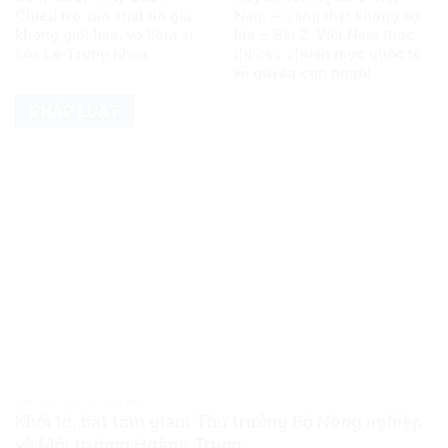
Chiêu trò sản xuất tin giả
Nam – Vàng thật không sợ
không giới hạn, vô liêm sỉ
lửa – Bài 2: Việt Nam thực
của Lê Trung Khoa
thi các chuẩn mực quốc tế
về quyền con người
PHÁP LUẬT
PHÁP LUẬT PHÁP LUẬT VIỆT NAM
Khởi tố, bắt tạm giam Thứ trưởng Bộ Nông nghiệp
và Môi trường Hoàng Trung