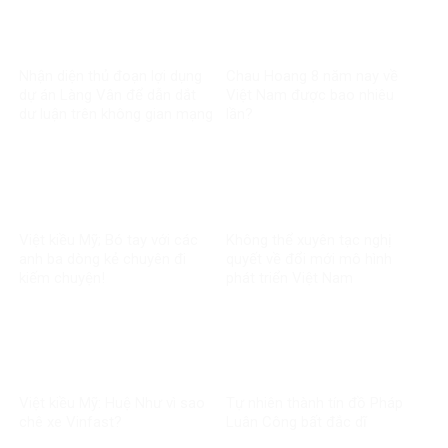
Nhận diện thủ đoạn lợi dụng
Chau Hoang 8 năm nay về
dự án Làng Vân để dẫn dắt
Việt Nam được bao nhiêu
dư luận trên không gian mạng
lần?
của Hoãng Dũng
Việt kiều Mỹ; Bó tay với các
Không thể xuyên tạc nghị
anh ba dòng kẻ chuyên đi
quyết về đổi mới mô hình
kiếm chuyện!
phát triển Việt Nam
Việt kiều Mỹ: Huệ Như vì sao
Tự nhiên thành tín đồ Pháp
chê xe Vinfast?
Luân Công bất đắc dĩ