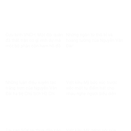
Cựu binh VNCH: Một đội quân
Những ngôn từ thô bỉ và
đã thất trận có gì vinh dự mà
hoang tưởng của Nguyễn Văn
một bộ phận còn ham hố đồ
Đài!
lính nguỵ?!?
Những luận điệu xuyên tạc
Việt kiều Mỹ bức xúc trước
trắng trợn của Nguyễn Văn
việc một tụ điểm hát cho
Đài hạ bệ Chủ tịch Hồ Chí
nhau nghe người biểu diễn
Minh
mặc quần áo chế độ cũ
Tại sao SGK lại thưa dần các
Việt kiều Mỹ: tiếng nói của