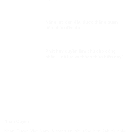
Năng lực đến đâu được thăng quan
tiến chức đến đó
Phát huy quyền làm chủ cho công
nhân – nỗ lực và thách thức hiện nay?
Nhân Quyền
Nhân Quyền Việt Nam là trang tin tức tổng hợp 24h từ nhiều