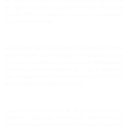
đến tháng 8/2025, các hệ thống chính phủ và hành chính là
lĩnh vực bị nhắm đến thường xuyên nhất trên toàn thế giới
và chiếm 19% số vụ. Tiếp theo là lĩnh vực công nghệ thông
tin và viễn thông với 18%.
Báo cáo nhấn mạnh cách tội phạm mạng đang khai thác trí
tuệ nhân tạo (AI) và các lỗ hổng trên nền tảng đám mây để
truy cập dữ liệu nhạy cảm và phá vỡ các hệ thống quan
trọng. Công ty cảnh báo rằng tốc độ tin tặc áp dụng công
nghệ số đang vượt xa tốc độ mà nhiều công ty có thể điều
chỉnh các biện pháp phòng thủ của mình.
Lượng dữ liệu toàn cầu dự kiến sẽ đạt 200 zettabyte (1
zettabyte = 1.000 tỷ Gb) vào năm 2025. Một nửa trong số
dữ liệu đó sẽ được lưu trữ trên môi trường đám mây, tăng