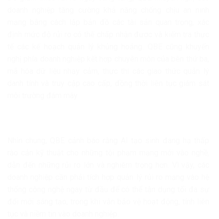
doanh nghiệp tăng cường khả năng chống chịu an ninh
mạng bằng cách lập bản đồ các tài sản quan trọng, xác
định mức độ rủi ro có thể chấp nhận được và kiểm tra thực
tế các kế hoạch quản lý khủng hoảng. QBE cũng khuyến
nghị phía doanh nghiệp kết hợp chuyên môn của bên thứ ba,
mã hóa dữ liệu nhạy cảm, thực thi các giao thức quản lý
danh tính và truy cập cao cấp, đồng thời liên tục giám sát
môi trường đám mây.
Nhìn chung, QBE cảnh báo rằng AI tạo sinh đang hạ thấp
rào cản kỹ thuật cho những tội phạm mạng mới vào nghề,
dẫn đến những rủi ro lớn và nghiêm trọng hơn. Vì vậy, các
doanh nghiệp cần phải tích hợp quản lý rủi ro mạng vào hệ
thống công nghệ ngay từ đầu để có thể tận dụng tối đa sự
đổi mới sáng tạo, trong khi vẫn bảo vệ hoạt động, tính liên
tục và niềm tin vào doanh nghiệp.