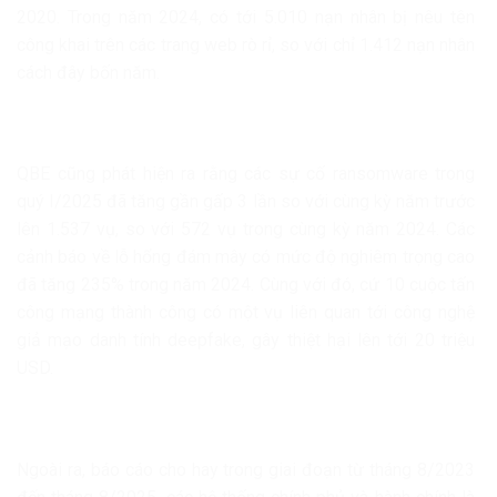
2020. Trong năm 2024, có tới 5.010 nạn nhân bị nêu tên
công khai trên các trang web rò rỉ, so với chỉ 1.412 nạn nhân
cách đây bốn năm.
QBE cũng phát hiện ra rằng các sự cố ransomware trong
quý I/2025 đã tăng gần gấp 3 lần so với cùng kỳ năm trước
lên 1.537 vụ, so với 572 vụ trong cùng kỳ năm 2024. Các
cảnh báo về lỗ hổng đám mây có mức độ nghiêm trọng cao
đã tăng 235% trong năm 2024. Cùng với đó, cứ 10 cuộc tấn
công mạng thành công có một vụ liên quan tới công nghệ
giả mạo danh tính deepfake, gây thiệt hại lên tới 20 triệu
USD.
Ngoài ra, báo cáo cho hay trong giai đoạn từ tháng 8/2023