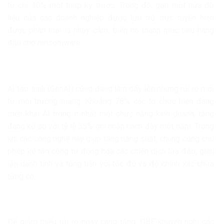
từ chỉ 10% một thập kỷ trước. Trong đó, gần một nửa dữ
liệu của các doanh nghiệp được lưu trữ trực tuyến hiện
được phân loại là nhạy cảm, biến nó thành mục tiêu hàng
đầu cho ransomware.
AI tạo sinh (GenAI) cũng đang làm dấy lên những rủi ro mới
từ môi trường mạng. Khoảng 78% các tổ chức hiện đang
triển khai AI trong ít nhất một chức năng kinh doanh, tăng
đáng kể so với tỷ lệ 55% ghi nhận cách đây một năm. Trong
khi các công nghệ này giúp tăng năng suất, chúng cũng cho
phép kẻ tấn công tự động hóa các chiến dịch lừa đảo, gian
lận danh tính và tống tiền với tốc độ và độ chính xác chưa
từng có.
Để giảm thiểu rủi ro ngày càng tăng, QBE khuyến nghị các