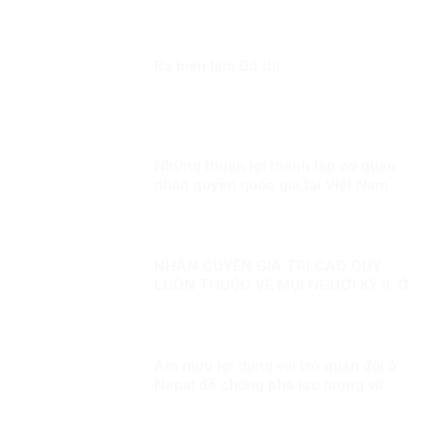
không thể bóp méo
Ra biển làm Đô thị
Những thuận lợi thành lập cơ quan
nhân quyền quốc gia tại Việt Nam
NHÂN QUYỀN GIÁ TRỊ CAO QUÝ
LUÔN THUỘC VỀ MỌI NGƯỜI KỲ II: Ở
VIỆT NAM, NHÂN QUYỀN LUÔN
THUỘC VỀ NHÂN DÂN, VÌ NHÂN DÂN
Âm mưu lợi dụng vai trò quân đội ở
Nepal để chống phá lực lượng vũ
trang Việt Nam