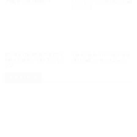
“PHIÊN TÒA MẠNG”?
tranh toàn cầu về liêm chính
học thuật
KHÔNG THỂ BIẾN 328 HỌC
Xây dựng môi trường mạng
SINH THÀNH “TẬP THỂ CÓ
văn minh, có trách nhiệm
TỘI”
PHÁP LUẬT