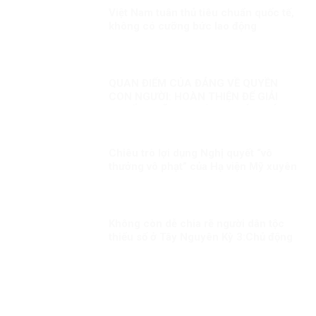
Việt Nam tuân thủ tiêu chuẩn quốc tế,
không có cưỡng bức lao động
QUAN ĐIỂM CỦA ĐẢNG VỀ QUYỀN
CON NGƯỜI: HOÀN THIỆN ĐỂ GIẢI
QUYẾT NHỮNG THÁCH THỨC MỚI
Chiêu trò lợi dụng Nghị quyết “vô
thưởng vô phạt” của Hạ viện Mỹ xuyên
tạc, chống phá Đảng, chế độ ta
Không còn dễ chia rẽ người dân tộc
thiểu số ở Tây Nguyên Kỳ 3:Chủ động
phòng ngừa, đấu tranh