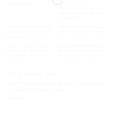
ma túy tổng hợp
Cà Mau: Lĩnh án tù vì nhận
tiền đăng ký, đăng kiểm tàu
cá trái phép
Cần Thơ: Bắt giữ đối tượng
Triệt phá 2 nhóm cá độ bóng
cướp tiệm vàng, thu hồi toàn
đá, bắt hàng chục đối tượng
bộ tang vật
Quảng Trị: Khởi tố hai giáo
Khởi tố 6 đối tượng liên quan
viên liên quan tố cáo tiêu cực
đến đường dây vận chuyển,
thi tốt nghiệp THPT
mua bán hơn 250 tấn lợn
bệnh
Để lại một bình luận
Email của bạn sẽ không được hiển thị công khai.
Các
trường bắt buộc được đánh dấu
*
Bình luận
*