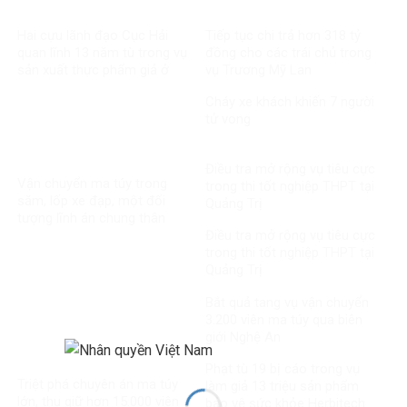
Hai cựu lãnh đạo Cục Hải
Tiếp tục chi trả hơn 318 tỷ
quan lĩnh 13 năm tù trong vụ
đồng cho các trái chủ trong
sản xuất thực phẩm giả ở
vụ Trương Mỹ Lan
MediPhar
Cháy xe khách khiến 7 người
tử vong​
Điều tra mở rộng vụ tiêu cực
Vận chuyển ma túy trong
trong thi tốt nghiệp THPT tại
săm, lốp xe đạp, một đối
Quảng Trị
tượng lĩnh án chung thân
Điều tra mở rộng vụ tiêu cực
trong thi tốt nghiệp THPT tại
Quảng Trị
Bắt quả tang vụ vận chuyển
3.200 viên ma túy qua biên
giới Nghệ An
Phạt tù 19 bị cáo trong vụ
Triệt phá chuyên án ma túy
làm giả 13 triệu sản phẩm
lớn, thu giữ hơn 15.000 viên
bảo vệ sức khỏe Herbitech