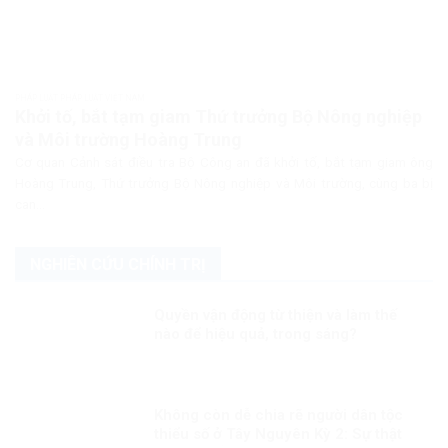
PHÁP LUẬT PHÁP LUẬT VIỆT NAM
Khởi tố, bắt tạm giam Thứ trưởng Bộ Nông nghiệp
và Môi trường Hoàng Trung
Cơ quan Cảnh sát điều tra Bộ Công an đã khởi tố, bắt tạm giam ông
Hoàng Trung, Thứ trưởng Bộ Nông nghiệp và Môi trường, cùng ba bị
can...
NGHIÊN CỨU CHÍNH TRỊ
Quyền vận động từ thiện và làm thế
nào để hiệu quả, trong sáng?
Không còn dễ chia rẽ người dân tộc
thiểu số ở Tây Nguyên Kỳ 2: Sự thật