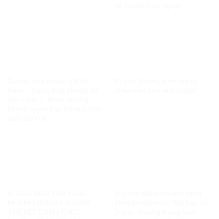
về quyền con người
Quyền con người ở Việt
Vì một không gian mạng
Nam – Vàng thật không sợ
nhân văn cho mỗi người
lửa – Bài 1: Minh chứng
khách quan bác bỏ mọi luận
điệu sai trái
VÌ SAO ĐIỀU TRA PHẢI
Khi một điểm thi làm rung
NHANH NHƯNG KHÔNG
chuyển niềm tin: Bài học từ
THỂ KẾT LUẬN THEO
Tuyên Quang trong bức