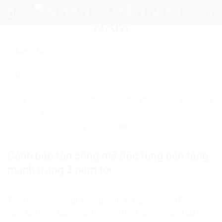
Skip
to
content
Mẹo nhỏ:
Để tìm kiếm chính xác tin bài của
nhanquyenvn.org, hãy search trên Google với cú pháp: "Từ
khóa" + "nhanquyenvn.org".
Tìm kiếm ngay
Trang chủ
»
Pháp luật
»
Cảnh báo tấn công mã độc tống tiền tăng
mạnh trong 2 năm tới
17579
11 Tháng 10, 2025
Pháp luật
Pháp luật Việt Nam
Cảnh báo tấn công mã độc tống tiền tăng
mạnh trong 2 năm tới
Theo một nghiên cứu mới từ công ty bảo hiểm QBE, các
cuộc tấn công bằng mã độc tống tiền (ransomware) dự kiến