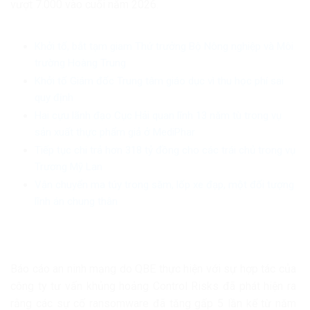
vượt 7.000 vào cuối năm 2026.
Khởi tố, bắt tạm giam Thứ trưởng Bộ Nông nghiệp và Môi
trường Hoàng Trung
Khởi tố Giám đốc Trung tâm giáo dục vì thu học phí sai
quy định
Hai cựu lãnh đạo Cục Hải quan lĩnh 13 năm tù trong vụ
sản xuất thực phẩm giả ở MediPhar
Tiếp tục chi trả hơn 318 tỷ đồng cho các trái chủ trong vụ
Trương Mỹ Lan
Vận chuyển ma túy trong săm, lốp xe đạp, một đối tượng
lĩnh án chung thân
Báo cáo an ninh mạng do QBE thực hiện với sự hợp tác của
công ty tư vấn khủng hoảng Control Risks đã phát hiện ra
rằng các sự cố ransomware đã tăng gấp 5 lần kể từ năm