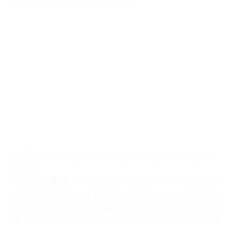
sẽ tăng hơn 40% trong hai năm tới.
Cảnh báo tấn công mã độc tống tiền tăng mạnh trong 2
năm tới
Theo một nghiên cứu mới từ công ty bảo hiểm QBE, các
cuộc tấn công bằng mã độc tống tiền (ransomware) dự kiến
sẽ tăng hơn 40% trong hai năm tới, với số lượng nạn nhân bị
nêu tên trên các trang web rò rỉ dữ liệu được dự báo sẽ