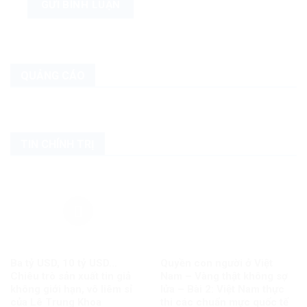
QUẢNG CÁO
TIN CHÍNH TRỊ
Ba tỷ USD, 10 tỷ USD…
Quyền con người ở Việt
Chiêu trò sản xuất tin giả
Nam – Vàng thật không sợ
không giới hạn, vô liêm sỉ
lửa – Bài 2: Việt Nam thực
của Lê Trung Khoa
thi các chuẩn mực quốc tế