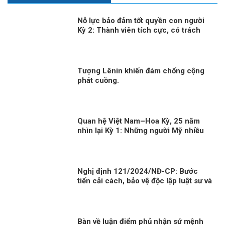
Nỗ lực bảo đảm tốt quyền con người
Kỳ 2: Thành viên tích cực, có trách
nhiệm trong cộng đồng quốc tế
Tượng Lênin khiến đám chống cộng
phát cuồng.
Quan hệ Việt Nam–Hoa Kỳ, 25 năm
nhìn lại Kỳ 1: Những người Mỹ nhiều
duyên nợ với Việt Nam
Nghị định 121/2024/NĐ-CP: Bước
tiến cải cách, bảo vệ độc lập luật sư và
bài học từ phương Tây
Bàn về luận điểm phủ nhận sứ mệnh