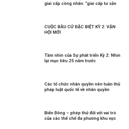
giai cấp công nhân: “giai cấp tư sản
ngày nay không còn bóc lột công
nhân mà “bóc lột máy móc”?!
CUỘC BẦU CỬ ĐẶC BIỆT KỲ 2: VẬN
HỘI MỚI
Tầm nhìn của Sự phát triển Kỳ 2: Nhìn
lại mục tiêu 25 năm trước
Các tổ chức nhân quyền nên tuân thủ
pháp luật quốc tế về nhân quyền
Biển Đông – phép thử đối với vai trò
của các thể chế đa phương khu vực
trong xây dựng niềm tin