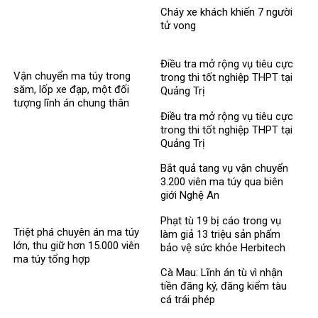
MediPhar
Cháy xe khách khiến 7 người
tử vong​
Điều tra mở rộng vụ tiêu cực
Vận chuyển ma túy trong
trong thi tốt nghiệp THPT tại
săm, lốp xe đạp, một đối
Quảng Trị
tượng lĩnh án chung thân
Điều tra mở rộng vụ tiêu cực
trong thi tốt nghiệp THPT tại
Quảng Trị
Bắt quả tang vụ vận chuyển
3.200 viên ma túy qua biên
giới Nghệ An
Phạt tù 19 bị cáo trong vụ
Triệt phá chuyên án ma túy
làm giả 13 triệu sản phẩm
lớn, thu giữ hơn 15.000 viên
bảo vệ sức khỏe Herbitech
ma túy tổng hợp
Cà Mau: Lĩnh án tù vì nhận
tiền đăng ký, đăng kiểm tàu
cá trái phép