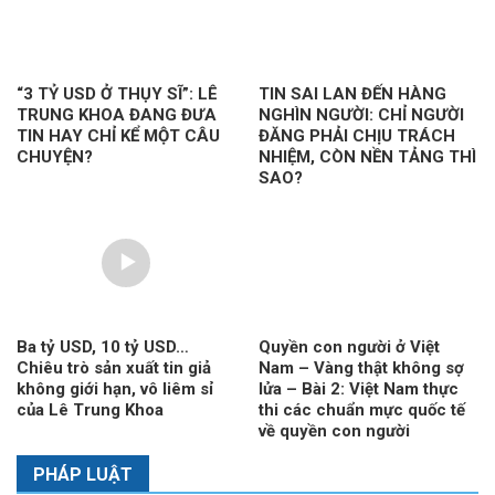
“3 TỶ USD Ở THỤY SĨ”: LÊ
TIN SAI LAN ĐẾN HÀNG
TRUNG KHOA ĐANG ĐƯA
NGHÌN NGƯỜI: CHỈ NGƯỜI
TIN HAY CHỈ KỂ MỘT CÂU
ĐĂNG PHẢI CHỊU TRÁCH
CHUYỆN?
NHIỆM, CÒN NỀN TẢNG THÌ
SAO?
Ba tỷ USD, 10 tỷ USD…
Quyền con người ở Việt
Chiêu trò sản xuất tin giả
Nam – Vàng thật không sợ
không giới hạn, vô liêm sỉ
lửa – Bài 2: Việt Nam thực
của Lê Trung Khoa
thi các chuẩn mực quốc tế
về quyền con người
PHÁP LUẬT