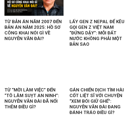
TỪ BẢN ÁN NĂM 2007 ĐẾN
LẤY GEN Z NEPAL ĐỂ KÊU
BẢN ÁN NĂM 2025: HỒ SƠ
GỌI GEN Z VIỆT NAM
CÔNG KHAI NÓI GÌ VỀ
“ĐỨNG DẬY”: MỖI ĐẤT
NGUYỄN VĂN ĐÀI?
NƯỚC KHÔNG PHẢI MỘT
BẢN SAO
TỪ “MỜI LÀM VIỆC” ĐẾN
GÁN CHIẾN DỊCH TÌM HÀI
“TÔ LÂM SUỴT AN NINH”:
CỐT LIỆT SĨ VỚI CHUYỆN
NGUYỄN VĂN ĐÀI ĐÃ NỐI
“XEM BÓI GIỮ GHẾ”:
THÊM ĐIỀU GÌ?
NGUYỄN VĂN ĐÀI ĐANG
ĐÁNH TRÁO ĐIỀU GÌ?