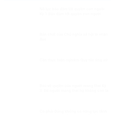
Nỗ lực bảo đảm tốt quyền con người
Kỳ 1:Bảo đảm tốt quyền con người
trong mọi hoàn cảnh
Bản chất của Chủ nghĩa xã hội là nhân
đạo
Cần thực hiện nghiêm Quy tắc ứng xử
Bảo vệ quyền của người mang thai Kỳ
3: Để người mang thai hộ không còn là
người yếu thế
Có phải Đảng không có năng lực lãnh