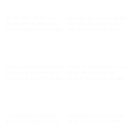
Khi một điểm thi làm rung
Đằng sau các báo cáo về Việt
chuyển niềm tin: Bài học từ
Nam của Ủy ban Tự do Tôn
Tuyên Quang trong bức tranh
giáo Quốc tế Hoa Kỳ: Thiên
toàn cầu về liêm chính học
kiến và tiêu chuẩn kép
thuật
Quyền con người không đồng
Không có “vùng miễn trừ” cho
nghĩa quyền vu khống: Góc
tin giả: Nhìn từ pháp luật
nhìn pháp lý từ ICCPR và thực
phương Tây và thực tiễn Việt
tiễn Việt Nam
Nam
Tiêu chuẩn kép trong đánh
Vì sao RFC không lên án các
giá tự do tôn giáo toàn cầu
vụ tấn công nhà thờ ở Mỹ?