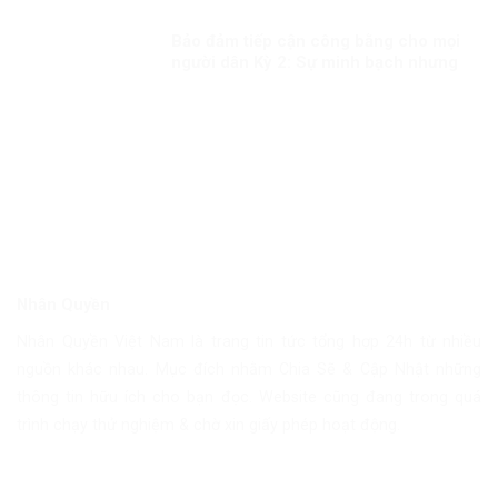
CON NGƯỜI
Bảo đảm tiếp cận công bằng cho mọi
người dân Kỳ 2: Sự minh bạch nhưng
linh hoạt trong công tác tiêm chủng
Nhân Quyền
Nhân Quyền Việt Nam là trang tin tức tổng hợp 24h từ nhiều
nguồn khác nhau. Mục đích nhằm Chia Sẽ & Cập Nhật những
thông tin hữu ích cho bạn đọc. Website cũng đang trong quá
trình chạy thử nghiệm & chờ xin giấy phép hoạt động.