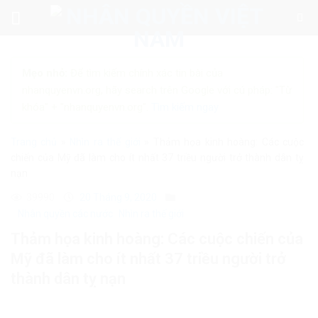
Skip
to
content
Mẹo nhỏ:
Để tìm kiếm chính xác tin bài của
nhanquyenvn.org, hãy search trên Google với cú pháp: "Từ
khóa" + "nhanquyenvn.org".
Tìm kiếm ngay
Trang chủ
»
Nhìn ra thế giới
»
Thảm họa kinh hoàng: Các cuộc
chiến của Mỹ đã làm cho ít nhất 37 triều người trở thành dân tỵ
nạn
39990
20 Tháng 9, 2020
Nhân quyền các nước
Nhìn ra thế giới
Thảm họa kinh hoàng: Các cuộc chiến của
Mỹ đã làm cho ít nhất 37 triều người trở
thành dân tỵ nạn