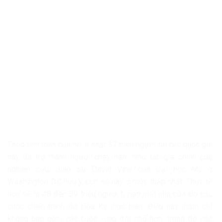
Theo tính toán của họ, ít nhất 37 triệu người tại các quốc gia
này đã trở thành người chạy nạn. Như tác giả chính của
nghiên cứu, Giáo sư David Vine của Đại học Mỹ ở
Washington D.C. lưu ý, con số này ở mức thấp nhất. Thực tế
hơn sẽ là 48 đến 59 triệu người tị nạn mất nhà cửa do các
cuộc chiến tranh do Hoa Kỳ thực hiện. Điều này thậm chí
không bao gồm các cuộc xung đột nhỏ hơn, trong đó các