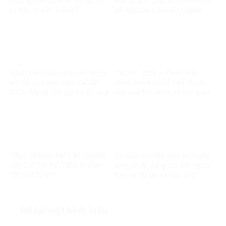
đường hay sự thao túng của
thật bị che giấu: Khi chính học
tư bản truyền thông?
giả Mỹ bóc trần nền truyền
thông bị tài phiệt thao túng
Vạch trần chiêu trò can thiệp
USCIRF 2026 – Thiên kiến
nội bộ qua báo cáo USCIRF
chính trị và trò lố tiêu chuẩn
2026: Mỹ áp đặt giá trị, bỏ qua
kép của Mỹ về tự do tôn giáo
thực tế chính mình
TÌNH TRẠNG ÁM SÁT CHÍNH
Từ Giấc mơ Mỹ đến ác mộng
TRỊ GIA TRONG NỀN CHÍNH
ám sát: Ai đang lừa dối người
TRỊ NƯỚC MỸ
Việt về ‘tự do và dân chủ’?
Để lại một bình luận