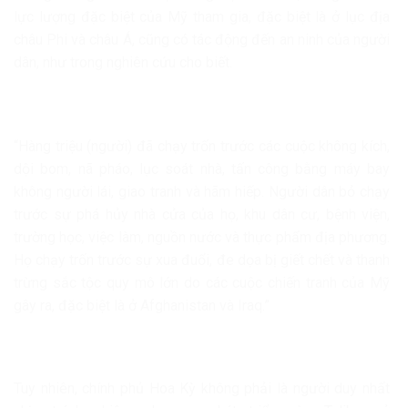
lực lượng đặc biệt của Mỹ tham gia, đặc biệt là ở lục địa
châu Phi và châu Á, cũng có tác động đến an ninh của người
dân, như trong nghiên cứu cho biết.
“Hàng triệu (người) đã chạy trốn trước các cuộc không kích,
dội bom, nã pháo, lục soát nhà, tấn công bằng máy bay
không người lái, giao tranh và hãm hiếp. Người dân bỏ chạy
trước sự phá hủy nhà cửa của họ, khu dân cư, bệnh viện,
trường học, việc làm, nguồn nước và thực phẩm địa phương.
Họ chạy trốn trước sự xua đuổi, đe dọa bị giết chết và thanh
trừng sắc tộc quy mô lớn do các cuộc chiến tranh của Mỹ
gây ra, đặc biệt là ở Afghanistan và Iraq.”
Tuy nhiên, chính phủ Hoa Kỳ không phải là người duy nhất