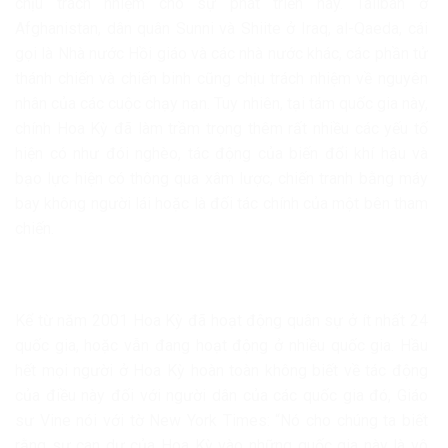
chịu trách nhiệm cho sự phát triển này. Taliban ở
Afghanistan, dân quân Sunni và Shiite ở Iraq, al-Qaeda, cái
gọi là Nhà nước Hồi giáo và các nhà nước khác, các phần tử
thánh chiến và chiến binh cũng chịu trách nhiệm về nguyên
nhân của các cuộc chạy nạn. Tuy nhiên, tại tám quốc gia này,
chính Hoa Kỳ đã làm trầm trọng thêm rất nhiều các yếu tố
hiện có như đói nghèo, tác động của biến đổi khí hậu và
bạo lực hiện có thông qua xâm lược, chiến tranh bằng máy
bay không người lái hoặc là đối tác chính của một bên tham
chiến.
Kể từ năm 2001 Hoa Kỳ đã hoạt động quân sự ở ít nhất 24
quốc gia, hoặc vẫn đang hoạt động ở nhiều quốc gia. Hầu
hết mọi người ở Hoa Kỳ hoàn toàn không biết về tác động
của điều này đối với người dân của các quốc gia đó, Giáo
sư Vine nói với tờ New York Times: “Nó cho chúng ta biết
rằng sự can dự của Hoa Kỳ vào những quốc gia này là vô