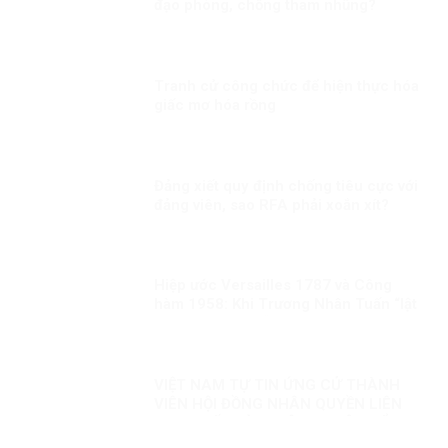
đạo phòng, chống tham nhũng?
Tranh cử công chức để hiện thực hóa
giấc mơ hóa rồng
Đảng xiết quy định chống tiêu cực với
đảng viên, sao RFA phải xoắn xít?
Hiệp ước Versailles 1787 và Công
hàm 1958: Khi Trương Nhân Tuấn “lật
sử” bằng suy diễn và đánh tráo khái
niệm
VIỆT NAM TỰ TIN ỨNG CỬ THÀNH
VIÊN HỘI ĐỒNG NHÂN QUYỀN LIÊN
HỢP QUỐC KỲ 1: CÔNG CUỘC ĐỔI
MỚI – NỀN TẢNG BẢO ĐẢM QUYỀN