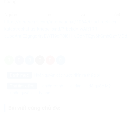
hoảng.
Nguồn tin và ảnh:
https://deutsch.rt.com/international/106470-schrecklich-
katastrophal-us-kriege-sind/?fbclid=IwAR1RR-
aUboAraiE2gngo4ryEWTI9cP8i8H_uOdNTEgv6hGmhQzYMDd
Danh mục:
Nhân quyền các nước
Nhìn ra thế giới
chiến tranh
di dân
đế quốc Mỹ
Thẻ tìm kiếm:
nhân quyền
tỵ nạn
Bài viết cùng chủ đề: