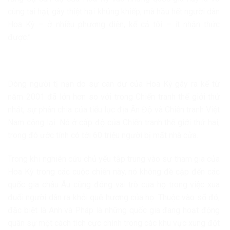
cùng tai hại, gây thiệt hại khủng khiếp, mà hầu hết người dân
Hoa Kỳ – ở nhiều phương diện, kể cả tôi – ít nhận thức
được.”
Dòng người tị nạn do sự can dự của Hoa Kỳ gây ra kể từ
năm 2001 đã lớn hơn so với trong Chiến tranh thế giới thứ
nhất, sự phân chia của tiểu lục địa Ấn Độ và Chiến tranh Việt
Nam cộng lại. Nó ở cấp độ của Chiến tranh thế giới thứ hai,
trong đó ước tính có tới 60 triệu người bị mất nhà cửa.
Trong khi nghiên cứu chủ yếu tập trung vào sự tham gia của
Hoa Kỳ trong các cuộc chiến này, nó không đề cập đến các
quốc gia châu Âu cũng đóng vai trò của họ trong việc xua
đuổi người dân ra khỏi quê hương của họ. Thuộc vào số đó,
đặc biệt là Anh và Pháp là những quốc gia đang hoạt động
quân sự một cách tích cực chính trong các khu vực xung đột