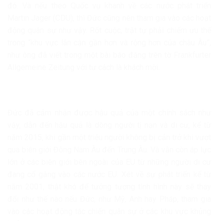
đó. Và nếu theo Quốc vụ khanh về các nước phát triển
Martin Jäger (CDU), thì Đức cũng nên tham gia vào các hoạt
động quân sự như vậy. Rốt cuộc, trật tự phải chiếm ưu thế
trong “khu vực lân cận gần hơn và rộng hơn của châu Âu”,
như ông đã viết trong một bài báo đăng trên tờ Frankfurter
Allgemeine Zeitung với tư cách là khách mời.
Đức đã cảm nhận được hậu quả của một chính sách như
vậy, dẫn đến hậu quả là dòng người tị nạn và di cư, kể từ
năm 2015, khi gần một triệu người không bị cản trở khi vượt
qua biên giới Đông Nam Âu đến Trung Âu. Và vẫn còn áp lực
lớn ở các biên giới bên ngoài của EU từ những người di cư
đang cố gắng vào các nước EU. Xét về sự phát triển kể từ
năm 2001, thật khó để tưởng tượng tình hình này sẽ thay
đổi như thế nào nếu Đức, như Mỹ, Anh hay Pháp, tham gia
vào các hoạt động tác chiến quân sự ở các khu vực khủng