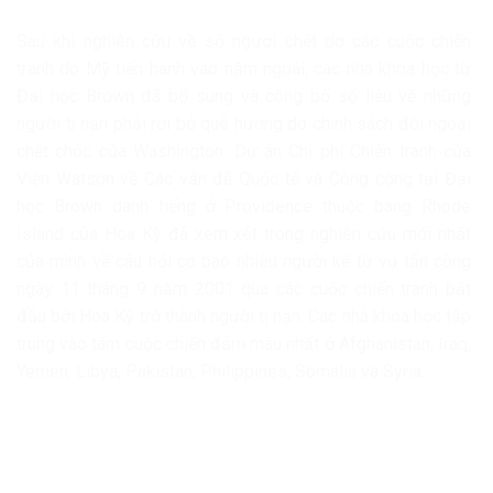
Sau khi nghiên cứu về số người chết do các cuộc chiến
tranh do Mỹ tiến hành vào năm ngoái, các nhà khoa học từ
Đại học Brown đã bổ sung và công bố số liệu về những
người tị nạn phải rời bỏ quê hương do chính sách đối ngoại
chết chóc của Washington. Dự án Chi phí Chiến tranh của
Viện Watson về Các vấn đề Quốc tế và Công cộng tại Đại
học Brown danh tiếng ở Providence thuộc bang Rhode
Island của Hoa Kỳ đã xem xét trong nghiên cứu mới nhất
của mình về câu hỏi có bao nhiêu người kể từ vụ tấn công
ngày 11 tháng 9 năm 2001 qua các cuộc chiến tranh bắt
đầu bởi Hoa Kỳ trở thành người tị nạn. Các nhà khoa học tập
trung vào tám cuộc chiến đẫm máu nhất ở Afghanistan, Iraq,
Yemen, Libya, Pakistan, Philippines, Somalia và Syria.