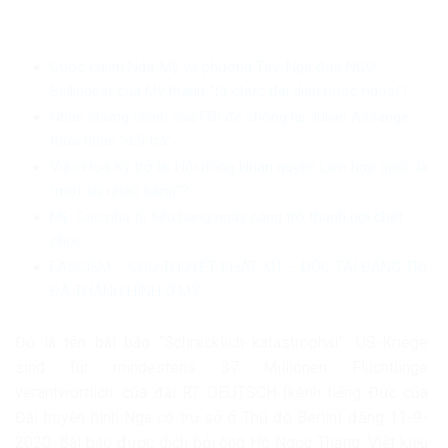
Cuộc chiến Nga-Mỹ và phương Tây: Nga đưa NGO
Bellingcat của Mỹ thành “tổ chức đại diện nước ngoài”!
Nhân chứng chính của FBI để chống lại Julian Assange
thừa nhận “dối trá”
Việc Hoa Kỳ trở lại Hội đồng Nhân quyền Liên hợp quốc là
“một sự nhạo báng”?
Mỹ: Các nhà tù tiểu bang ngày càng trở thành nơi chết
chóc
FASCISM – CHỦ THUYẾT PHÁT XÍT – ĐỘC TÀI ĐẢNG TRỊ
ĐÃ THÀNH HÌNH Ở MỸ …
Đó là tên bài báo “Schrecklich katastrophal”: US-Kriege
sind für mindestens 37 Millionen Flüchtlinge
verantwortlich. của đài RT DEUTSCH (kênh tiếng Đức của
Đài truyền hình Nga có trụ sở ở Thủ đô Berlin) đăng 11-9-
2020. Bài báo được dịch bởi ông Hồ Ngọc Thắng, Việt kiều