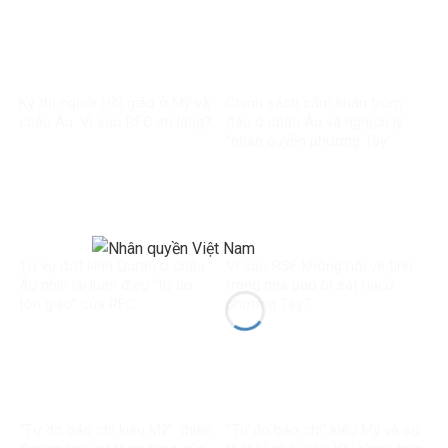
Kỳ thị người Hồi giáo ở Mỹ và
Chính sách cấm khăn trùm
châu Âu: Vì sao RFC im lặng?
đầu ở châu Âu và nghịch lý
“nhân quyền phương Tây”
Từ vụ đốt kinh Quran ở châu
Vì sao RSF không nói về tình
Âu nhìn lại luận điệu “tự do
trạng nhà báo bị sát hại ở
tôn giáo” của RFC
phương Tây?
“Tự do báo chí kiểu Mỹ”: thiên
“Tự do báo chí” kiểu Mỹ và sự