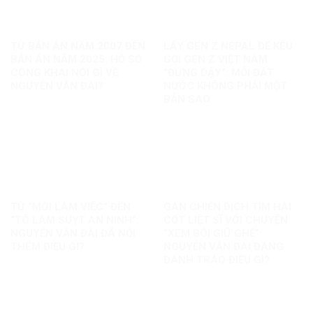
TỪ BẢN ÁN NĂM 2007 ĐẾN
LẤY GEN Z NEPAL ĐỂ KÊU
BẢN ÁN NĂM 2025: HỒ SƠ
GỌI GEN Z VIỆT NAM
CÔNG KHAI NÓI GÌ VỀ
“ĐỨNG DẬY”: MỖI ĐẤT
NGUYỄN VĂN ĐÀI?
NƯỚC KHÔNG PHẢI MỘT
BẢN SAO
TỪ “MỜI LÀM VIỆC” ĐẾN
GÁN CHIẾN DỊCH TÌM HÀI
“TÔ LÂM SUỴT AN NINH”:
CỐT LIỆT SĨ VỚI CHUYỆN
NGUYỄN VĂN ĐÀI ĐÃ NỐI
“XEM BÓI GIỮ GHẾ”:
THÊM ĐIỀU GÌ?
NGUYỄN VĂN ĐÀI ĐANG
ĐÁNH TRÁO ĐIỀU GÌ?