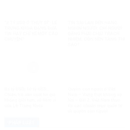
“3 TỶ USD Ở THỤY SĨ”: LÊ
TIN SAI LAN ĐẾN HÀNG
TRUNG KHOA ĐANG ĐƯA
NGHÌN NGƯỜI: CHỈ NGƯỜI
TIN HAY CHỈ KỂ MỘT CÂU
ĐĂNG PHẢI CHỊU TRÁCH
CHUYỆN?
NHIỆM, CÒN NỀN TẢNG THÌ
SAO?
Ba tỷ USD, 10 tỷ USD…
Quyền con người ở Việt
Chiêu trò sản xuất tin giả
Nam – Vàng thật không sợ
không giới hạn, vô liêm sỉ
lửa – Bài 2: Việt Nam thực
của Lê Trung Khoa
thi các chuẩn mực quốc tế
về quyền con người
PHÁP LUẬT