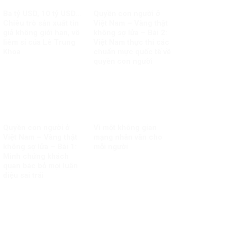
Ba tỷ USD, 10 tỷ USD…
Quyền con người ở
Chiêu trò sản xuất tin
Việt Nam – Vàng thật
giả không giới hạn, vô
không sợ lửa – Bài 2:
liêm sỉ của Lê Trung
Việt Nam thực thi các
Khoa
chuẩn mực quốc tế về
quyền con người
Quyền con người ở
Vì một không gian
Việt Nam – Vàng thật
mạng nhân văn cho
không sợ lửa – Bài 1:
mỗi người
Minh chứng khách
quan bác bỏ mọi luận
điệu sai trái