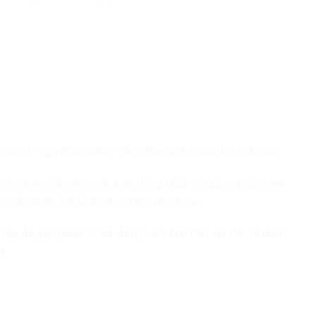
h tướng – quyết tử quân – Ảnh: Điện ảnh Quân đội nhân dân
ớc phim chân thực và sinh động nhất về cuộc chiến tranh
 viên Điện ảnh Quân đội nhân dân ghi lại.
 này đã góp phần cổ vũ, động viên tinh thần bộ đội và nhân
à.