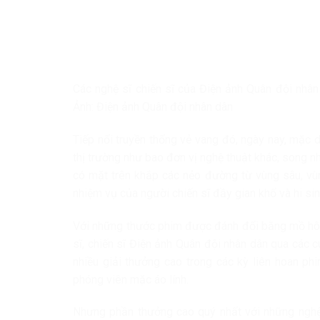
Các nghệ sĩ chiến sĩ của Điện ảnh Quân đội nhân
Ảnh: Điện ảnh Quân đội nhân dân
Tiếp nối truyền thống vẻ vang đó, ngày nay, mặc 
thị trường như bao đơn vị nghệ thuật khác, song 
có mặt trên khắp các nẻo đường từ vùng sâu, vùn
nhiệm vụ của người chiến sĩ đầy gian khổ và hi sin
Với những thước phim được đánh đổi bằng mồ hôi,
sĩ, chiến sĩ Điện ảnh Quân đội nhân dân qua các c
nhiều giải thưởng cao trong các kỳ liên hoan ph
phóng viên mặc áo lính.
Nhưng phần thưởng cao quý nhất với những nghệ s