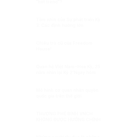
“hót trend”?
Tầm nhìn của Sự phát triển Kỳ
3: Các định hướng lớn
Chiêu trò cũ của Freedom
House!
Quan hệ Việt Nam–Hoa Kỳ, 25
năm nhìn lại Kỳ 2″Ngày hôm
nay, tôi tuyên bố bình thường
hóa quan hệ ngoại giao với Việt
Nam”
Mô hình cơ quan nhân quyền
quốc gia trên thế giới
THƯƠNG PHẾ BINH VNCH
KHÔNG ĐƯỢC HƯỞNG CHÍNH
SÁCH NHƯ NGƯỜI CÓ CÔNG
VỚI CÁCH MẠNG LÀ KỲ THỊ?