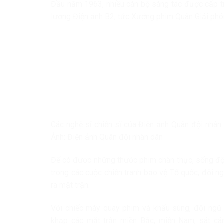
Đầu năm 1963, nhiều cán bộ sáng tác được cấp tr
lượng Điện ảnh B2, tức Xưởng phim Quân Giải phó
Các nghệ sĩ chiến sĩ của Điện ảnh Quân đội nhân 
Ảnh: Điện ảnh Quân đội nhân dân
Để có được những thước phim chân thực, sống độn
trong các cuộc chiến tranh bảo vệ Tổ quốc, đội 
ra mặt trận.
Với chiếc máy quay phim và khẩu súng, đội ngũ 
khắp các mặt trận miền Bắc, miền Nam, sát cá