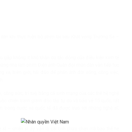
 dân khi thực hiện bộ phim tài liệu Khát vọng Trường Sa –
dù gặp không ít khó khăn do tác động của điều kiện kinh tế
những nhà làm phim Điện ảnh Quân đội nhân dân vẫn tiếp tục
g xa, biên giới, hải đảo để phản ánh đời sống, công việc,
h.
 công sức, trí tuệ, bằng cả sinh mạng của các thế hệ nghệ
uộc chiến tranh giành độc lập tự do và bảo vệ Tổ quốc, rất
im trong nước và quốc tế đã được trao tới những nghệ sĩ,
ĩ – chiến sĩ ấy vẫn là cái tình chứa chan mà bao thế hệ