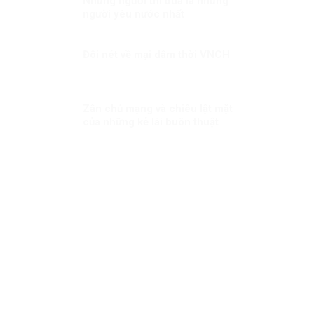
Những người thi đua là những
người yêu nước nhất
Đôi nét về mại dâm thời VNCH
Zân chủ mạng và chiêu lật mặt
của những kẻ lái buôn thuật
ngữ