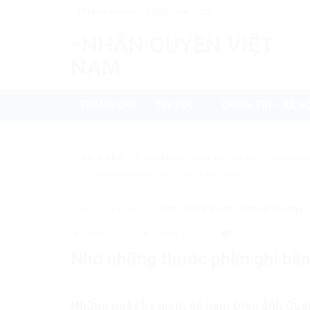
Skip
Nhanquyenvn.org@gmail.com
to
content
TRANG CHỦ
TIN TỨC
CHÍNH TRỊ – XÃ HỘ
Mẹo nhỏ:
Để tìm kiếm chính xác tin bài của nhanq
+ "nhanquyenvn.org".
Tìm kiếm ngay
Trang chủ
»
Giải trí
»
Nhớ những thước phim ghi bằng 
24809
18 Tháng 8, 2020
Giải trí
Nhớ những thước phim ghi bằ
Những ngày kỷ niệm 60 năm Điện ảnh Quân