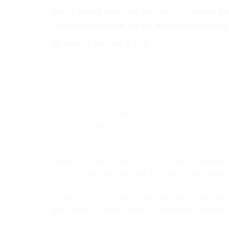
công chúng yêu điện ảnh tài liệu lại xúc đ
Đện ảnh Quân đội đã đổi máu của mình lấy
60 năm ấy biết bao là tình
Việt kiều chế nhạc vàng hài hước cờ vàng
Trung Quốc: Việc Mỹ ném bom Iran là một thảm
Kiều bào Việt Nam khắp nơi đang nô nức đón k
chạy ăn từng bữa
Những hạt sạn không đáng có trong ‘Thương ng
‘Trà Cave’ Kiều Thanh: Cảm ơn mọi người đã chửi
Ngày 17-8 của 60 năm trước, tại thủ đô Hà Nội,
Chính trị Quân đội nhân dân Việt Nam được thành l
Từ đây, một binh chủng mới với nhiệm vụ sản xuất
trang thiết bị hạn chế, nhân lực thiếu thốn, non t