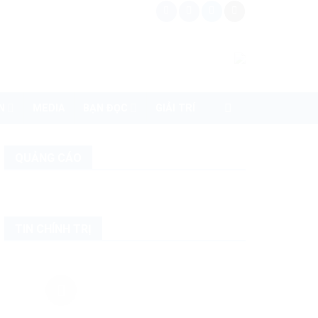
N
MEDIA
BẠN ĐỌC
GIẢI TRÍ
QUẢNG CÁO
TIN CHÍNH TRỊ