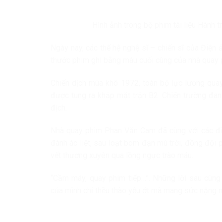
Hình ảnh trong bộ phim tài liệu Hành t
Ngày nay, các thế hệ nghệ sĩ – chiến sĩ của Điệ
thước phim ghi bằng máu cuối cùng của nhà quay
Chiến dịch mùa khô 1972, toàn bộ lực lượng qu
được tung ra khắp mặt trận B2. Chiến trường đan
địch.
Nhà quay phim Phan Văn Cam đã cùng với các đồng
đánh ác liệt, sau loạt bom đạn mù trời, đồng đội
vết thương xuyên qua lồng ngực trào máu.
“Cầm máy, quay phim tiếp…”. Những lời sau cùng
của mình chỉ thều thào yếu ớt mà mang sức nặng n