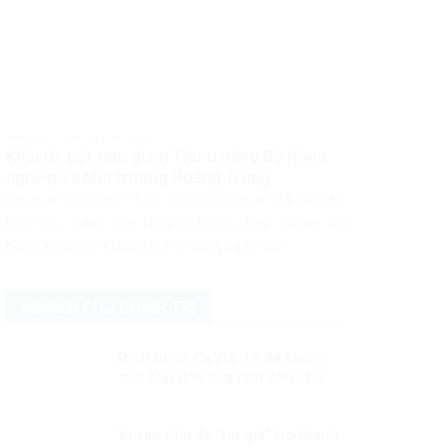
PHÁP LUẬT PHÁP LUẬT VIỆT NAM
Khởi tố, bắt tạm giam Thứ trưởng Bộ Nông
nghiệp và Môi trường Hoàng Trung
Cơ quan Cảnh sát điều tra Bộ Công an đã khởi tố,
bắt tạm giam ông Hoàng Trung, Thứ trưởng Bộ
Nông nghiệp và Môi trường, cùng ba bị can...
NGHIÊN CỨU CHÍNH TRỊ
Dịch bệnh CoVid-19 đã khiến
sức hấp dẫn của nền dân chủ
phương Tây ngày càng giảm
Vì sao chủ đề “tin giả” trở thành