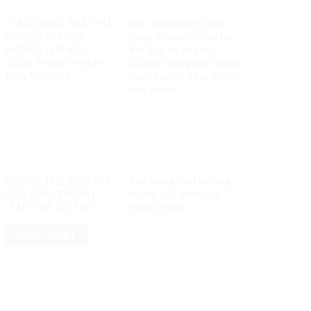
VÌ SAO ĐIỀU TRA PHẢI
Khi một điểm thi làm
NHANH NHƯNG
rung chuyển niềm tin:
KHÔNG THỂ KẾT
Bài học từ Tuyên
LUẬN THEO “PHIÊN
Quang trong bức tranh
TÒA MẠNG”?
toàn cầu về liêm chính
học thuật
KHÔNG THỂ BIẾN 328
Xây dựng môi trường
HỌC SINH THÀNH
mạng văn minh, có
“TẬP THỂ CÓ TỘI”
trách nhiệm
PHÁP LUẬT