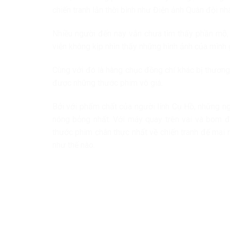
chiến tranh lẫn thời bình như Điện ảnh Quân đội nh
Nhiều người đến nay vẫn chưa tìm thấy phần mô
viễn không kịp nhìn thấy những hình ảnh của mình 
Cùng với đó là hàng chục đồng chí khác bị thươn
được những thước phim vô giá.
Bởi với phẩm chất của người lính Cụ Hồ, những ngh
nóng bỏng nhất. Với máy quay trên vai và bom đạ
thước phim chân thực nhất về chiến tranh để mai
như thế nào.