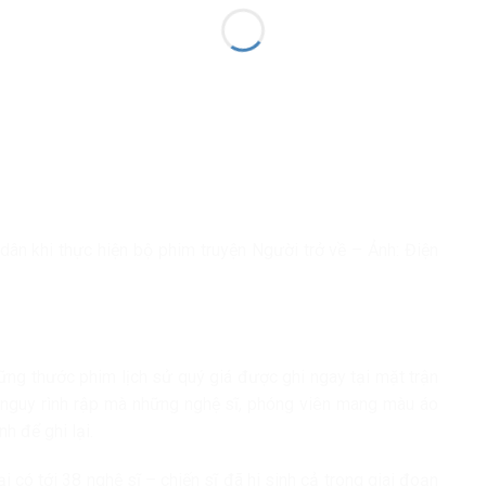
dân khi thực hiện bộ phim truyện Người trở về – Ảnh: Điện
g thước phim lịch sử quý giá được ghi ngay tại mặt trận
m nguy rình rập mà những nghệ sĩ, phóng viên mang màu áo
h để ghi lại.
i có tới 38 nghệ sĩ – chiến sĩ đã hi sinh cả trong giai đoạn