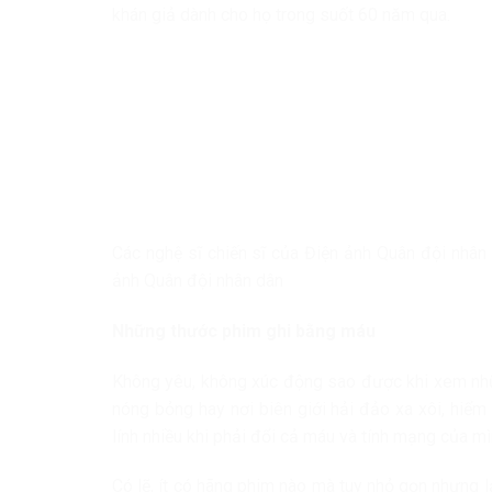
khán giả dành cho họ trong suốt 60 năm qua.
Các nghệ sĩ chiến sĩ của Điện ảnh Quân đội nhân 
ảnh Quân đội nhân dân
Những thước phim ghi bằng máu
Không yêu, không xúc động sao được khi xem nhữn
nóng bỏng hay nơi biên giới hải đảo xa xôi, hiể
lính nhiều khi phải đổi cả máu và tính mạng của mìn
Có lẽ, ít có hãng phim nào mà tuy nhỏ gọn nhưng lạ