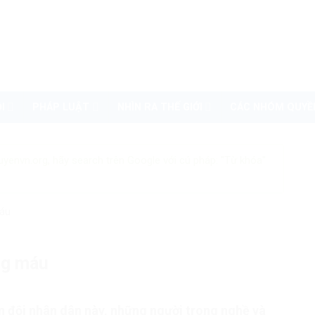
I
PHÁP LUẬT
NHÌN RA THẾ GIỚI
CÁC NHÓM QUYỀ
uyenvn.org, hãy search trên Google với cú pháp: "Từ khóa"
máu
ng máu
 đội nhân dân này, những người trong nghề và