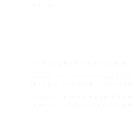
Campuchia.
Hình ảnh tác nghiệp hiện trường phim tài liệu Dan
Cũng chính từ nơi mưa bom bão đạn ấy, nhiều thư
giải phóng dân tộc của quân dân ta được các phóng
Những thước phim ghi bằng nhiều gian khổ hi sinh
dân vượt qua mọi khó khăn để thống nhất nước nh