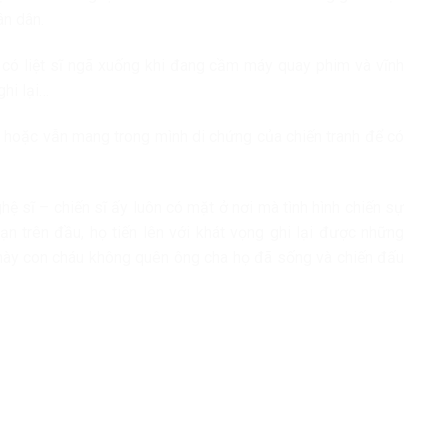
ân dân.
̣, có liệt sĩ ngã xuống khi đang cầm máy quay phim và vĩnh
ghi lại…
g hoặc vẫn mang trong mình di chứng của chiến tranh để có
ệ sĩ – chiến sĩ ấy luôn có mặt ở nơi mà tình hình chiến sự
n trên đầu, họ tiến lên với khát vọng ghi lại được những
 này con cháu không quên ông cha họ đã sống và chiến đấu