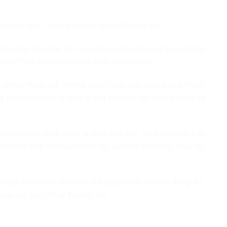
rình hóa giải – Ảnh: Điện ảnh Quân đội nhân dân
n ảnh Quân đội nhân dân vẫn còn kể cho nhau nghe về những
 phim Phan Văn Cam (nghệ danh Đồng Cam).
ay phim, nhiếp ảnh Xưởng phim Quân Giải phóng miền Nam
g bước vào những ngày giằng co khốc liệt nhất giữa ta và
 đội của mình xông ra giữa trận tiền. Và trong một trận
 phát hiện ông nằm bất động, tay vẫn ôm chặt máy quay, hai
 trước khi nhắm mắt của nhà quay phim này với đồng đội
gàn cân giục đồng đội tiến lên.