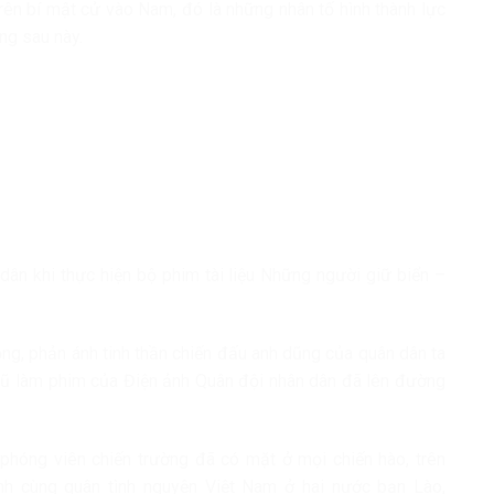
ên bí mật cử vào Nam, đó là những nhân tố hình thành lực
ng sau này.
dân khi thực hiện bộ phim tài liệu Những người giữ biển –
g, phản ánh tinh thần chiến đấu anh dũng của quân dân ta
ngũ làm phim của Điện ảnh Quân đội nhân dân đã lên đường
phóng viên chiến trường đã có mặt ở mọi chiến hào, trên
nh cùng quân tình nguyện Việt Nam ở hai nước bạn Lào,