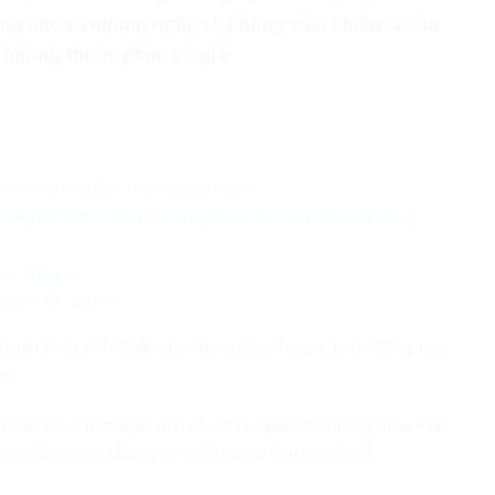
ộng nhớ về những nghệ sĩ, phóng viên chiến sĩ của
 những thước phim vô giá.
 họa về mặt đạo đức và chiến lược!
hông khí Tết cổ truyền nhưng đám dân chủ cuội vẫn đang
ày nắng về’
 bới, lên án tôi!
 Đoàn Điện ảnh Quân đội thuộc Cục Tuyên huấn, Tổng cục
ập.
 các tác phẩm điện ảnh về đề tài quân đội trong điều kiện
rẻ về nghề nghiệp nhưng có ý chí quyết tâm mạnh mẽ.