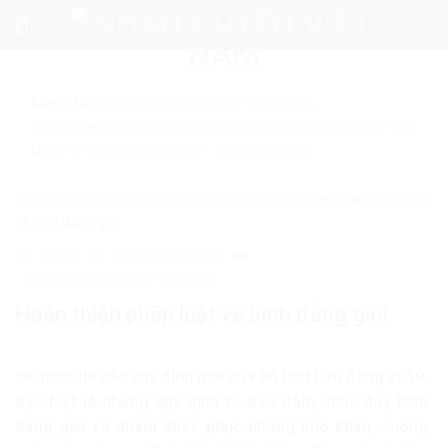
Skip
to
content
Mẹo nhỏ:
Để tìm kiếm chính xác tin bài của
nhanquyenvn.org, hãy search trên Google với cú pháp: "Từ
khóa" + "nhanquyenvn.org".
Tìm kiếm ngay
Trang chủ
»
Pháp luật
»
Pháp luật Việt Nam
»
Hoàn thiện pháp luật
về bình đẳng giới
36246
29 Tháng 8, 2020
Pháp luật
Pháp luật Việt Nam
Hoàn thiện pháp luật về bình đẳng giới
Để thực thi các quy định mới của Bộ luật Lao động 2019,
đặc biệt là những quy định về bảo đảm, thúc đẩy bình
đẳng giới và nhằm khắc phục những khó khăn, vướng