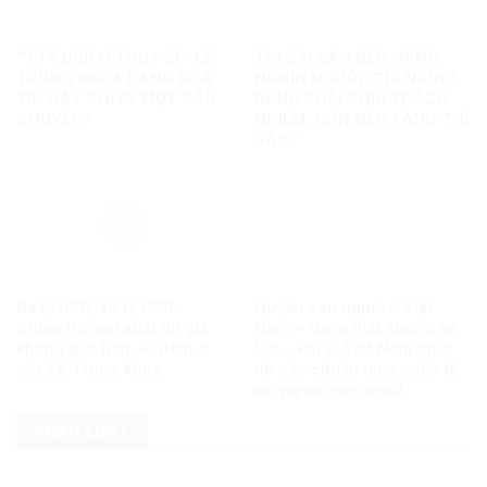
“3 TỶ USD Ở THỤY SĨ”: LÊ
TIN SAI LAN ĐẾN HÀNG
TRUNG KHOA ĐANG ĐƯA
NGHÌN NGƯỜI: CHỈ NGƯỜI
TIN HAY CHỈ KỂ MỘT CÂU
ĐĂNG PHẢI CHỊU TRÁCH
CHUYỆN?
NHIỆM, CÒN NỀN TẢNG THÌ
SAO?
Ba tỷ USD, 10 tỷ USD…
Quyền con người ở Việt
Chiêu trò sản xuất tin giả
Nam – Vàng thật không sợ
không giới hạn, vô liêm sỉ
lửa – Bài 2: Việt Nam thực
của Lê Trung Khoa
thi các chuẩn mực quốc tế
về quyền con người
PHÁP LUẬT