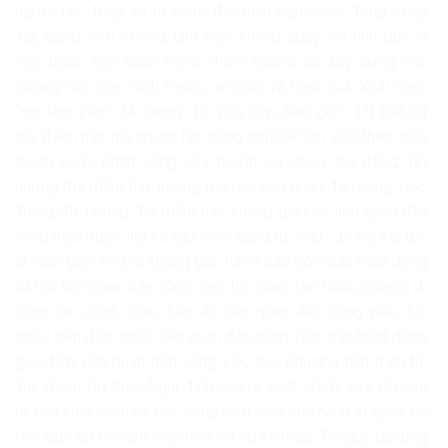
người lao động và tổ chức đại diện người lao động trong
xây dựng môi trường làm việc không quấy rối tình dục là
một bước tiến quan trọng nhằm hướng tới xây dựng môi
trường làm việc lành mạnh, an toàn và hiệu quả. Khái niệm
“nơi làm việc” đã tương đối phù hợp, bao gồm: (1) bất cứ
địa điểm nào mà người lao động thực tế làm việc theo thỏa
thuận hoặc phân công của người sử dụng lao động; (2)
những địa điểm hay không gian có liên quan đến công việc.
Trong đó, những địa điểm hay không gian có liên quan đến
công việc được liệt kê (dự thảo dùng từ “như” để liệt kê, tức
là “bao gồm nhưng không giới hạn”) bao gồm các hoạt động
xã hội liên quan đến công việc, hội thảo, tập huấn, chuyến đi
công tác chính thức, bữa ăn liên quan đến công việc, hội
thoại trên điện thoại liên quan đến công việc, các hoạt động
giao tiếp liên quan đến công việc qua phương tiện điện tử.
Tuy nhiên, dự thảo Nghị định cần rà soát, chỉnh sửa: (1) làm
rõ hơn khái niệm và các dạng biểu hiện của hành vi quấy rối
tình dục tại nơi làm việc trên cơ sở kế thừa “Bộ quy tắc ứng