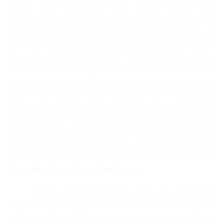
dụng từ 1.000 lao động nữ trở lên. Quy định này đảm bảo
cho việc thực thi chính sách được mạnh mẽ hơn. Ở những
doanh nghiệp có sử dụng từ 1.000 lao động nữ trở lên, chi
phí bỏ ra để lắp đặt phòng vắt trữ sữa không phải là quá
lớn và đa số doanh nghiệp được tham vấn ủng hộ việc lắp
đặt phòng vắt trữ sữa[2]. Quy định này sẽ là một biện pháp
bảo vệ, hỗ trợ và thúc đẩy nuôi con bằng sữa mẹ hiệu quả,
chi phí thấp, giúp lao động nữ yên tâm làm việc, gắn bó
doanh nghiệp… Ngoài ra, dự thảo cần chỉnh sửa phần giải
thích thuật ngữ về phòng vắt trữ sữa theo hướng không quy
định diện tích phòng; bổ sung các quy định để đảm bảo là
một không gian được che chắn khỏi sự xâm phạm, tầm nhìn
của đồng nghiệp và công cộng để lao động nữ thuận lợi
trong việc cho con bú hoặc vắt, trữ sữa.
Việc quy định cụ thể hơn so với Bộ luật Lao động về
khái niệm “quấy rối tình dục tại nơi làm việc” và “nơi làm
việc”, quy định về trách nhiệm của người sử dụng lao động,