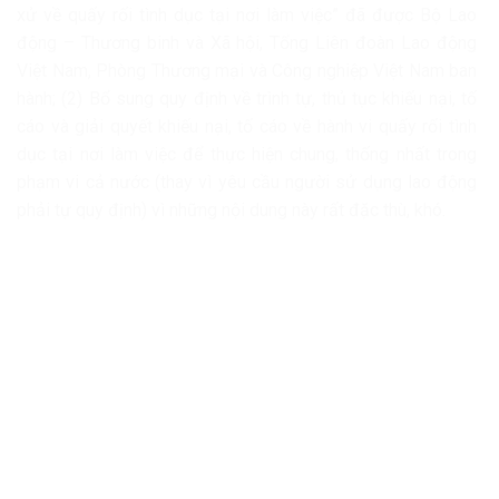
xử về quấy rối tình dục tại nơi làm việc” đã được Bộ Lao
động – Thương binh và Xã hội, Tổng Liên đoàn Lao động
Việt Nam, Phòng Thương mại và Công nghiệp Việt Nam ban
hành; (2) Bổ sung quy định về trình tự, thủ tục khiếu nại, tố
cáo và giải quyết khiếu nại, tố cáo về hành vi quấy rối tình
dục tại nơi làm việc để thực hiện chung, thống nhất trong
phạm vi cả nước (thay vì yêu cầu người sử dụng lao động
phải tự quy định) vì những nội dung này rất đặc thù, khó.