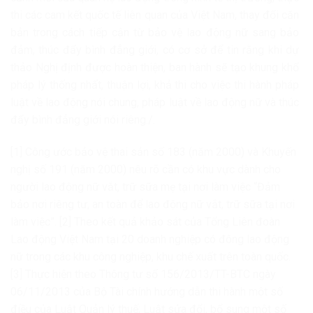
thi các cam kết quốc tế liên quan của Việt Nam, thay đổi căn
bản trong cách tiếp cận từ bảo vệ lao động nữ sang bảo
đảm, thúc đẩy bình đẳng giới, có cơ sở để tin rằng khi dự
thảo Nghị định được hoàn thiện, ban hành sẽ tạo khung khổ
pháp lý thống nhất, thuận lợi, khả thi cho việc thi hành pháp
luật về lao động nói chung, pháp luật về lao động nữ và thúc
đẩy bình đẳng giới nói riêng./.
[1] Công ước bảo vệ thai sản số 183 (năm 2000) và Khuyến
nghị số 191 (năm 2000) nêu rõ cần có khu vực dành cho
người lao động nữ vắt, trữ sữa mẹ tại nơi làm việc “Đảm
bảo nơi riêng tư, an toàn để lao động nữ vắt, trữ sữa tại nơi
làm việc”.
[2] Theo kết quả khảo sát của Tổng Liên đoàn
Lao động Việt Nam tại 20 doanh nghiệp có đông lao động
nữ trong các khu công nghiệp, khu chế xuất trên toàn quốc.
[3] Thực hiện theo Thông tư số 156/2013/TT-BTC ngày
06/11/2013 của Bộ Tài chính hướng dẫn thi hành một số
điều của Luật Quản lý thuế; Luật sửa đổi, bổ sung một số