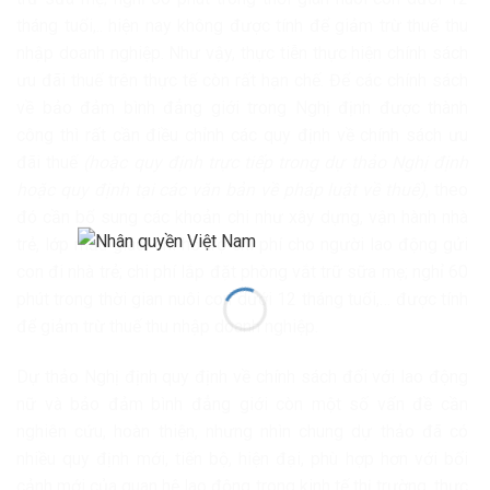
tháng tuổi,.. hiện nay không được tính để giảm trừ thuế thu
nhập doanh nghiệp. Như vậy, thực tiễn thực hiện chính sách
ưu đãi thuế trên thực tế còn rất hạn chế. Để các chính sách
về bảo đảm bình đẳng giới trong Nghị định được thành
công thì rất cần điều chỉnh các quy định về chính sách ưu
đãi thuế
(hoặc quy định trực tiếp trong dự thảo Nghị định
hoặc quy định tại các văn bản về pháp luật về thuế)
, theo
đó cần bổ sung các khoản chi như xây dựng, vận hành nhà
trẻ, lớp mẫu giáo; chi hỗ trợ chi phí cho người lao động gửi
con đi nhà trẻ; chi phí lắp đặt phòng vắt trữ sữa mẹ; nghỉ 60
phút trong thời gian nuôi con dưới 12 tháng tuổi,… được tính
để giảm trừ thuế thu nhập doanh nghiệp.
Dự thảo Nghị định quy định về chính sách đối với lao động
nữ và bảo đảm bình đẳng giới còn một số vấn đề cần
nghiên cứu, hoàn thiện, nhưng nhìn chung dự thảo đã có
nhiều quy định mới, tiến bộ, hiện đại, phù hợp hơn với bối
cảnh mới của quan hệ lao động trong kinh tế thị trường, thực