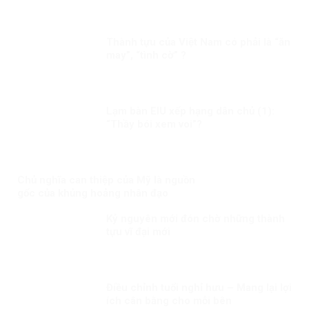
Thành tựu của Việt Nam có phải là “ăn
may”, “tình cờ” ?
Lạm bàn EIU xếp hạng dân chủ (1):
“Thầy bói xem voi”?
Chủ nghĩa can thiệp của Mỹ là nguồn
gốc của khủng hoảng nhân đạo
Kỷ nguyên mới đón chờ những thành
tựu vĩ đại mới
Điều chỉnh tuổi nghỉ hưu – Mang lại lợi
ích cân bằng cho mỗi bên