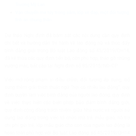
Trương Mỹ Lan
Vận chuyển ma túy trong săm, lốp xe đạp, một đối tượng
lĩnh án chung thân
Dự thảo Nghị định đã bám sát các nội dung cần quy định
chi tiết và hướng dẫn thi hành về lao động nữ và thúc đẩy
bình đẳng giới trong Bộ luật Lao động số 45/2019/QH14,
đã kế thừa các quy định tiến bộ, còn phù hợp, tháo gỡ những
vướng mắc, bất cập tại Nghị định số 85/2015/NĐ-CP.
Việc mở rộng phạm vi điều chỉnh, đối tượng áp dụng, bổ
sung thêm giải thích thuật ngữ “nơi có nhiều lao động”, quy
định quyền làm việc bình đẳng của người lao động, quy định
về việc thực hiện các biện pháp bảo đảm bình đẳng giới,
quy định cộng đồng trách nhiệm giữa Nhà nước và người sử
dụng lao động trong việc tổ chức nhà trẻ, mẫu giáo, hỗ trợ
chi phí gửi trẻ, lớp mẫu giáo cho con của người lao động là
hoàn toàn phù hợp với Bộ luật Lao động số 45/2019/QH14