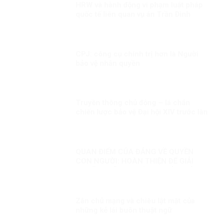
HRW và hành động vi phạm luật pháp
quốc tế liên quan vụ án Trần Đình
Triển
CPJ: công cụ chính trị hơn là Người
bảo vệ nhân quyền
Truyền thông chủ động – lá chắn
chiến lược bảo vệ Đại hội XIV trước làn
sóng xuyên tạc!
QUAN ĐIỂM CỦA ĐẢNG VỀ QUYỀN
CON NGƯỜI: HOÀN THIỆN ĐỂ GIẢI
QUYẾT NHỮNG THÁCH THỨC MỚI
Zân chủ mạng và chiêu lật mặt của
những kẻ lái buôn thuật ngữ