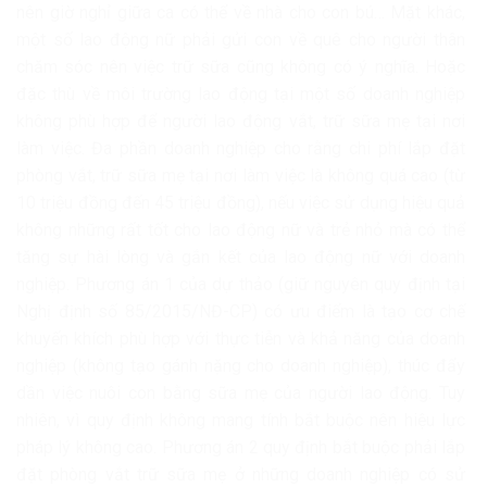
nên giờ nghỉ giữa ca có thể về nhà cho con bú… Mặt khác,
một số lao động nữ phải gửi con về quê cho người thân
chăm sóc nên việc trữ sữa cũng không có ý nghĩa. Hoặc
đặc thù về môi trường lao động tại một số doanh nghiệp
không phù hợp để người lao động vắt, trữ sữa mẹ tại nơi
làm việc. Đa phần doanh nghiệp cho rằng chi phí lắp đặt
phòng vắt, trữ sữa mẹ tại nơi làm việc là không quá cao (từ
10 triệu đồng đến 45 triệu đồng), nếu việc sử dụng hiệu quả
không những rất tốt cho lao động nữ và trẻ nhỏ mà có thể
tăng sự hài lòng và gắn kết của lao động nữ với doanh
nghiệp. Phương án 1 của dự thảo (giữ nguyên quy định tại
Nghị định số 85/2015/NĐ-CP) có ưu điểm là tạo cơ chế
khuyến khích phù hợp với thực tiễn và khả năng của doanh
nghiệp (không tạo gánh nặng cho doanh nghiệp), thúc đẩy
dần việc nuôi con bằng sữa mẹ của người lao động. Tuy
nhiên, vì quy định không mang tính bắt buộc nên hiệu lực
pháp lý không cao. Phương án 2 quy định bắt buộc phải lắp
đặt phòng vắt trữ sữa mẹ ở những doanh nghiệp có sử