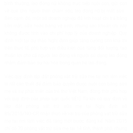
bình thường, lao động nữ không trực tiếp nuôi con, gửi con
về quê cho người thân chăm sóc, lao động nữ bị mất sữa…
Bên cạnh đó, một số doanh nghiệp đã linh hoạt chi trả bằng
tiền mặt, sữa hoặc băng vệ sinh, nhưng các khoản chi này
không được tính vào chi phí hợp lý của doanh nghiệp. Quy
định mới tại dự thảo Nghị định giúp tăng cường tính khả thi
trên thực tế, phù hợp với điều kiện của từng đối tượng, tạo
thuận lợi cho cả người lao động và người sử dụng lao động
nhằm đảm bảo sự hài hòa trong quan hệ lao động.
Việc quy định lắp đặt phòng vắt trữ sữa mẹ tại nơi làm việc
là rất cần thiết để đảm bảo quyền được nuôi con bằng sữa
mẹ và sự phát triển của trẻ thơ Việt Nam, đồng thời phù hợp
với quy định của pháp luật quốc tế[1]. Từ khi có quy định về
lắp đặt phòng vắt trữ sữa mẹ tại Nghị định số
85/2015/NĐ-CP, nhận thức về vai trò của phòng vắt trữ sữa
mẹ tại nơi làm việc đã tăng một bước đáng kể. Năm 2015
chỉ có 70 phòng vắt trữ sữa mẹ tại 14 tỉnh, thành phố, nhưng