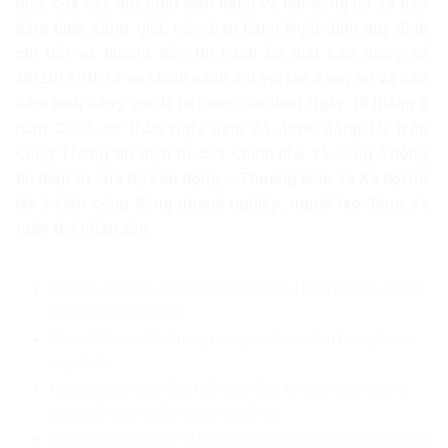
mắc của các quy định hiện hành về lao động nữ và bảo
đảm bình đẳng giới, việc ban hành Nghị định quy định
chi tiết và hướng dẫn thi hành Bộ luật Lao động số
45/2019/QH14 về chính sách đối với lao động nữ và bảo
đảm bình đẳng giới là hết sức cần thiết.Ngày 18 tháng 6
năm 2020, dự thảo Nghị định đã được đăng tải trên
Cổng Thông tin điện tử của Chính phủ và Cổng Thông
tin điện tử của Bộ Lao động – Thương binh và Xã hội để
lấy ý kiến cộng đồng doanh nghiệp, người lao động và
toàn thể nhân dân.
Khởi tố, bắt tạm giam Thứ trưởng Bộ Nông nghiệp và Môi
trường Hoàng Trung
Khởi tố Giám đốc Trung tâm giáo dục vì thu học phí sai
quy định
Hai cựu lãnh đạo Cục Hải quan lĩnh 13 năm tù trong vụ
sản xuất thực phẩm giả ở MediPhar
Tiếp tục chi trả hơn 318 tỷ đồng cho các trái chủ trong vụ