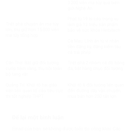
3.200 viên ma túy qua biên
giới Nghệ An
Phạt tù 19 bị cáo trong vụ
Triệt phá chuyên án ma túy
làm giả 13 triệu sản phẩm
lớn, thu giữ hơn 15.000 viên
bảo vệ sức khỏe Herbitech
ma túy tổng hợp
Cà Mau: Lĩnh án tù vì nhận
tiền đăng ký, đăng kiểm tàu
cá trái phép
Cần Thơ: Bắt giữ đối tượng
Triệt phá 2 nhóm cá độ bóng
cướp tiệm vàng, thu hồi toàn
đá, bắt hàng chục đối tượng
bộ tang vật
Quảng Trị: Khởi tố hai giáo
Khởi tố 6 đối tượng liên quan
viên liên quan tố cáo tiêu cực
đến đường dây vận chuyển,
thi tốt nghiệp THPT
mua bán hơn 250 tấn lợn
bệnh
Để lại một bình luận
Email của bạn sẽ không được hiển thị công khai.
Các