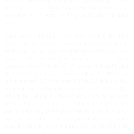
thực hóa việc khuyến khích, tạo động cơ/động lực cho
người sử dụng lao động có giải pháp nhằm bảo đảm tốt
hơn quyền lợi cho người lao động và thúc đẩy bình đẳng
giới.
Chính sách ưu đãi thuế đối với người sử dụng lao động
đóng vai trò đặc biệt quan trọng, góp phần bảo đảm cho sự
thành công của các mục tiêu chính sách về bảo đảm bình
đẳng giới. Thực tiễn thực hiện thời gian qua: số lượt doanh
nghiệp tự xác định và kê khai với cơ quan thuế tại Phụ lục
03-3C/TCDN của Tờ khai quyết toán thuế 03/TNDN[3], kỳ
tính thuế từ năm 2015 đến năm 2019 là 322 doanh nghiệp,
số tiền chi cho lao động nữ tương ứng là 271.526.975.391
đồng[4]. Kết quả này cho thấy số lượng doanh nghiệp được
hưởng rất ít, số tiền chi cho lao động nữ theo kê khai của
doanh nghiệp rất ít. Thêm vào đó, với các khoản chi như xây
dựng, vận hành nhà trẻ, lớp mẫu giáo; chi hỗ trợ chi phí cho
người lao động gửi con đi nhà trẻ; chi phí lắp đặt phòng vắt
trữ sữa mẹ; nghỉ 60 phút trong thời gian nuôi con dưới 12