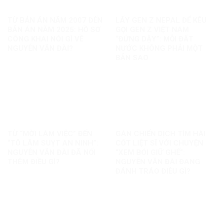
TỪ BẢN ÁN NĂM 2007 ĐẾN
LẤY GEN Z NEPAL ĐỂ KÊU
BẢN ÁN NĂM 2025: HỒ SƠ
GỌI GEN Z VIỆT NAM
CÔNG KHAI NÓI GÌ VỀ
“ĐỨNG DẬY”: MỖI ĐẤT
NGUYỄN VĂN ĐÀI?
NƯỚC KHÔNG PHẢI MỘT
BẢN SAO
TỪ “MỜI LÀM VIỆC” ĐẾN
GÁN CHIẾN DỊCH TÌM HÀI
“TÔ LÂM SUỴT AN NINH”:
CỐT LIỆT SĨ VỚI CHUYỆN
NGUYỄN VĂN ĐÀI ĐÃ NỐI
“XEM BÓI GIỮ GHẾ”:
THÊM ĐIỀU GÌ?
NGUYỄN VĂN ĐÀI ĐANG
ĐÁNH TRÁO ĐIỀU GÌ?