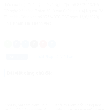
điều của Luật Quản lý thuế và Nghị định số 83/2013/NĐ-
CP ngày 22 tháng 7 năm 2013 của Chính phủ
[4] Nguồn: Bộ
Tài chính (Công văn số 9756/BTC-TCT ngày 13/8/2020)
Th.s Phạm Thị Thanh Việt
Danh mục:
Pháp luật
Pháp luật Việt Nam
Bài viết cùng chủ đề:
Khởi tố, bắt tạm giam Thứ
Khởi tố Giám đốc Trung tâm
trưởng Bộ Nông nghiệp và
giáo dục vì thu học phí sai quy