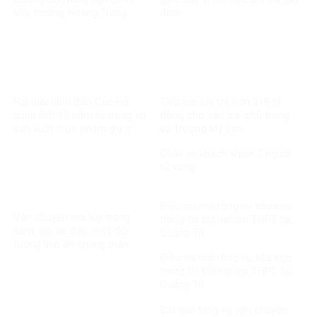
Môi trường Hoàng Trung
định
Hai cựu lãnh đạo Cục Hải
Tiếp tục chi trả hơn 318 tỷ
quan lĩnh 13 năm tù trong vụ
đồng cho các trái chủ trong
sản xuất thực phẩm giả ở
vụ Trương Mỹ Lan
MediPhar
Cháy xe khách khiến 7 người
tử vong​
Điều tra mở rộng vụ tiêu cực
Vận chuyển ma túy trong
trong thi tốt nghiệp THPT tại
săm, lốp xe đạp, một đối
Quảng Trị
tượng lĩnh án chung thân
Điều tra mở rộng vụ tiêu cực
trong thi tốt nghiệp THPT tại
Quảng Trị
Bắt quả tang vụ vận chuyển