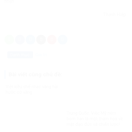
nhận.
Thanh Hiệp
Danh mục:
Giải trí
Bài viết cùng chủ đề:
Việt kiều chế nhạc vàng hài
hước cờ vàng
Trung Quốc: Việc Mỹ ném
bom Iran là một thảm họa về
mặt đạo đức và chiến lược!