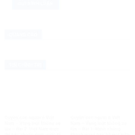
QUẢNG CÁO
TIN CHÍNH TRỊ
Quyền con người ở Việt
Quyền con người ở Việt
Nam – Vàng thật không sợ
Nam – Vàng thật không sợ
lửa – Bài 2: Việt Nam thực
lửa – Bài 1: Minh chứng
thi các chuẩn mực quốc tế
khách quan bác bỏ mọi luận