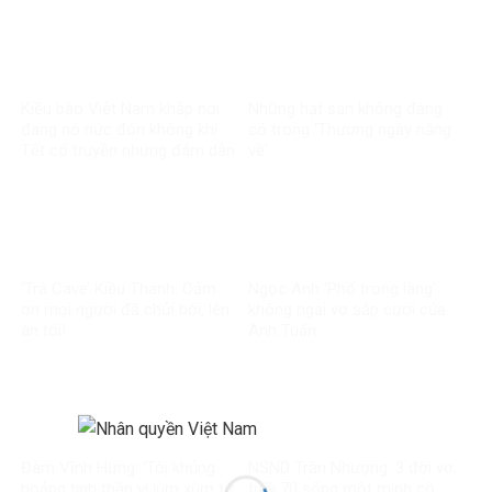
Kiều bào Việt Nam khắp nơi
Những hạt sạn không đáng
đang nô nức đón không khí
có trong ‘Thương ngày nắng
Tết cổ truyền nhưng đám dân
về’
chủ cuội vẫn đang chạy ăn
từng bữa
‘Trà Cave’ Kiều Thanh: Cảm
Ngọc Anh ‘Phố trong làng’
ơn mọi người đã chửi bới, lên
không ngại vợ sắp cưới của
án tôi!
Anh Tuấn
Đàm Vĩnh Hưng: ‘Tôi khủng
NSND Trần Nhượng: 3 đời vợ,
hoảng tinh thần vì lùm xùm từ
tuổi 70 sống một mình cô