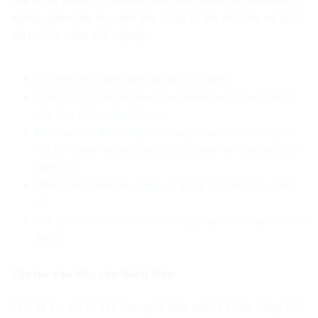
hóa Nghệ thuật TP HCM có đến hàng trăm học viên trẻ tốt
nghiệp diễn viên. Họ cầm tấm bằng tự tìm việc làm và phần
lớn rơi vào cảnh thất nghiệp.
Việt kiều chế nhạc vàng hài hước cờ vàng
Trung Quốc: Việc Mỹ ném bom Iran là một thảm họa về
mặt đạo đức và chiến lược!
Kiều bào Việt Nam khắp nơi đang nô nức đón không khí
Tết cổ truyền nhưng đám dân chủ cuội vẫn đang chạy ăn
từng bữa
Những hạt sạn không đáng có trong ‘Thương ngày nắng
về’
‘Trà Cave’ Kiều Thanh: Cảm ơn mọi người đã chửi bới, lên
án tôi!
Vẫn lao vào như con thiêu thân
Tính từ lúc mở lò đào tạo nghề diễn xuất, bà bầu Hồng Vân