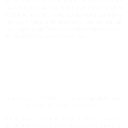
một số diễn viên đã tốt nghiệp hoặc chỉ mới học năm thứ
hai ở các trường chính quy, muốn tìm việc đã bảo lưu điểm
để đăng ký học ở các lò đào tạo của những sân khấu tư
nhân. Sau 6 tháng, họ tìm được cơ hội xuất hiện trên sân
khấu chuyên nghiệp. Trong khi đó, nếu toàn tâm học 4 năm,
sinh viên ra trường chưa chắc có việc làm.
Cảnh trong vở “Tấm Cám 16+” của nhóm kịch Ngẫm nghĩ
cùng kịch, diễn tại Sân khấu Minh Nhí
Với tâm lý không cần bằng tốt nghiệp, chỉ mong có vai, sô
diễn đã khiến 2/3 nguồn lực bị đào tạo dở dang trong các