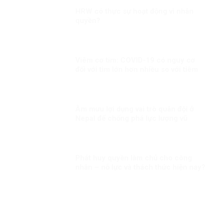
HRW có thực sự hoạt động vì nhân
quyền?
Viêm cơ tim: COVID-19 có nguy cơ
đối với tim lớn hơn nhiều so với tiêm
chủng!
Âm mưu lợi dụng vai trò quân đội ở
Nepal để chống phá lực lượng vũ
trang Việt Nam
Phát huy quyền làm chủ cho công
nhân – nỗ lực và thách thức hiện nay?