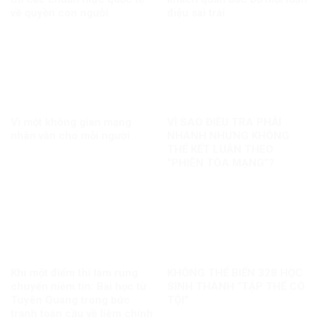
về quyền con người
điệu sai trái
Vì một không gian mạng
VÌ SAO ĐIỀU TRA PHẢI
nhân văn cho mỗi người
NHANH NHƯNG KHÔNG
THỂ KẾT LUẬN THEO
“PHIÊN TÒA MẠNG”?
Khi một điểm thi làm rung
KHÔNG THỂ BIẾN 328 HỌC
chuyển niềm tin: Bài học từ
SINH THÀNH “TẬP THỂ CÓ
Tuyên Quang trong bức
TỘI”
tranh toàn cầu về liêm chính