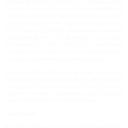
đầu tư sử dụng họ không vì chất lượng vở diễn, mà vì yếu tố
câu khách. Trong khi đó, lực lượng diễn viên được đào tạo
không được giao việc, cứ thất nghiệp dài dài bởi sự cạnh
tranh không tương xứng này. Nghệ sĩ Thanh Thủy bức xúc:
“Có một nguồn lực ngoài nghề cạnh tranh với diễn viên khiến
họ không đến được với nghề, đó là người mẫu, ca sĩ, MC,
thậm chí hoa hậu cứ vô tư làm diễn viên. Học trò tôi đã bày
tỏ sao phải cực nhọc để học, khi mà chỉ cần tham gia các
cuộc thi có hư danh nào đó là có thể làm diễn viên”.
Quy luật đào thải của nghề diễn viên dường như được các
nhà sư phạm báo động trong buổi đầu lên lớp. Theo NSND
Trần Ngọc Giàu: “Rất cần để các nghệ sĩ tương lai hiểu rằng
thực tế không như màu hồng, để làm được nghề này rất cần
sự kiên trì, đào luyện và trên hết là sự dấn thân”.
Tự lo cho mình
Một số diễn viên học hành tử tế sau khi tốt nghiệp không