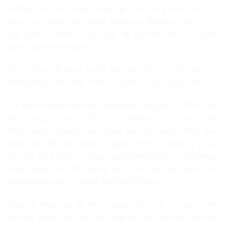
trường chính quy. Hiện tượng nghỉ học đồng loạt của sinh
viên các trường nghệ thuật chính quy để chạy qua các lò
dạy nghề tư nhân là một thực tế mà nhiều nhà sư phạm
ngành sân khấu lo ngại.
Có một thực tế là số lượng diễn viên đi học nghề diễn chỉ
mong được “tỏa sáng” trong các game show truyền hình.
Với thâm niên trên 60 năm giảng dạy, nhà giáo – NSND Trần
Minh Ngọc nhận định rằng chính cách học chụp giựt là một
trong những nguyên nhân khiến các diễn viên không giỏi
nghề, dẫn đến thất nghiệp. “Nguồn nhân lực đáng lẽ được
đào tạo bài bản đã rơi rụng hoặc không được các sân khấu
tuyển dụng bởi chất lượng kém nên lâm vào cảnh thất
nghiệp là tất yếu” – NSND Trần Minh Ngọc nói.
Thực tế, theo một số nhà chuyên môn, việc sử dụng diễn
viên tay ngang trên sân khấu hiện nay rất phổ biến. Các nhà