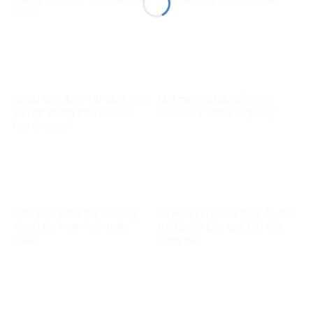
thiện’
độc
NSND Việt Anh: ‘Vụ’ Minh Béo,
Mệt mỏi với hai diễn viên
vấn đề không phải ở chiếc
chính của ‘Phố trong làng’
huy chương!
Hoài Linh đoạt huy chương
Quyền Linh ở nhà triệu đô, em
vàng Liên hoan kịch toàn
trai Quyền Lộc quá khứ đầy
quốc
sóng gió