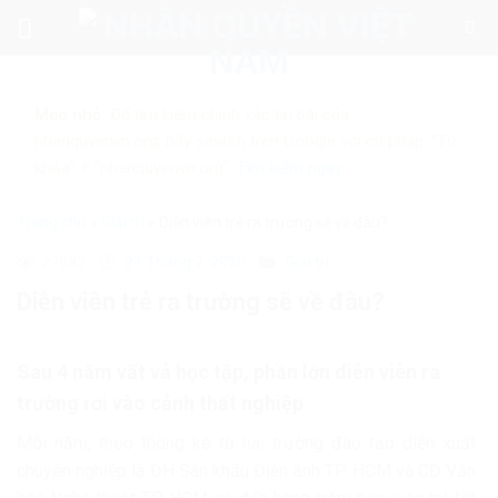
Skip
to
content
Mẹo nhỏ:
Để tìm kiếm chính xác tin bài của
nhanquyenvn.org, hãy search trên Google với cú pháp: "Từ
khóa" + "nhanquyenvn.org".
Tìm kiếm ngay
Trang chủ
»
Giải trí
»
Diễn viên trẻ ra trường sẽ về đâu?
27882
21 Tháng 7, 2020
Giải trí
Diễn viên trẻ ra trường sẽ về đâu?
Sau 4 năm vất vả học tập, phần lớn diễn viên ra
trường rơi vào cảnh thất nghiệp
Mỗi năm, theo thống kê từ hai trường đào tạo diễn xuất
chuyên nghiệp là ĐH Sân khấu Điện ảnh TP HCM và CĐ Văn