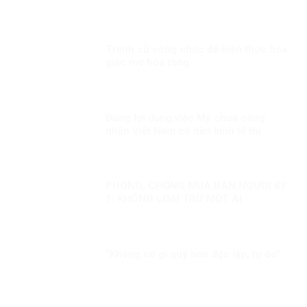
Tranh cử công chức để hiện thực hóa
giấc mơ hóa rồng
Đừng lợi dụng việc Mỹ chưa công
nhận Việt Nam có nền kinh tế thị
trường để phủ nhận thành tựu phát
triển kinh tế của Việt Nam
PHÒNG, CHỐNG MUA BÁN NGƯỜI KỲ
1: KHÔNG LOẠI TRỪ MỘT AI
“Không có gì quý hơn độc lập, tự do”