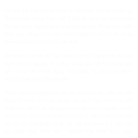
Hai “bà đỡ” khá mát tay khác là Sân khấu Kịch Minh Nhí và
Nhà hát Cải lương Trần Hữu Trang đã giúp cho nhóm kịch
Đời và nhóm Ngẫm nghĩ cùng kịch có nơi để họ biểu diễn
theo quý, với giá thuê khá mềm, lượng vé bán từ đó cũng
khá hơn có thể giúp họ tái sản xuất.
Ba nhóm kịch này đã tạo được sức hút bằng thái độ làm
nghề chuyên nghiệp, khả năng sáng tạo mới mẻ thông qua
các vở kịch được dàn dựng chất lượng. Từ đó cả ba nhóm
đã tạo được sức sống lâu bền.
“Hoàn cảnh sân khấu hiện nay đã thôi thúc các diễn viên trẻ
thuộc 3 nhóm kịch này cọ xát với nghề. Còn hiếm hoi các
suất diễn nên họ lại càng khao khát được trải nghiệm, được
cống hiến. Vì thế, mỗi suất diễn như là đêm cuối cùng đối
với họ trên sân khấu, từ đó lan tỏa đến khán giả một tình
yêu nghệ thuật mãnh liệt” – NSND Trần Minh Ngọc cảm