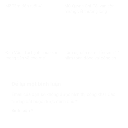
Mỹ Tâm đón tuổi 41
MC Quỳnh Chi: Tôi vẫn còn
những vết thương lòng
Đen Vâu: ‘Tôi hạnh phúc khi
Tâm sự của nam diễn viên 14
mang tiền về cho mẹ’
năm toàn đóng vai công an
Để lại một bình luận
Email của bạn sẽ không được hiển thị công khai.
Các
trường bắt buộc được đánh dấu
*
Bình luận
*