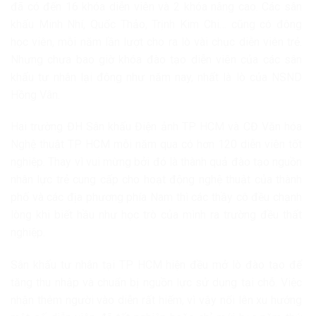
đã có đến 16 khóa diễn viên và 2 khóa nâng cao. Các sân
khấu Minh Nhí, Quốc Thảo, Trịnh Kim Chi… cũng có đông
học viên, mỗi năm lần lượt cho ra lò vài chục diễn viên trẻ.
Nhưng chưa bao giờ khóa đào tạo diễn viên của các sân
khấu tư nhân lại đông như năm nay, nhất là lò của NSND
Hồng Vân.
Hai trường ĐH Sân khấu Điện ảnh TP HCM và CĐ Văn hóa
Nghệ thuật TP HCM mỗi năm qua có hơn 120 diễn viên tốt
nghiệp. Thay vì vui mừng bởi đó là thành quả đào tạo nguồn
nhân lực trẻ cung cấp cho hoạt động nghệ thuật của thành
phố và các địa phương phía Nam thì các thầy cô đều chạnh
lòng khi biết hầu như học trò của mình ra trường đều thất
nghiệp.
Sân khấu tư nhân tại TP HCM hiện đều mở lò đào tạo để
tăng thu nhập và chuẩn bị nguồn lực sử dụng tại chỗ. Việc
nhận thêm người vào diễn rất hiếm, vì vậy nổi lên xu hướng