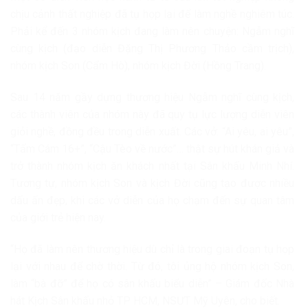
chịu cảnh thất nghiệp đã tụ họp lại để làm nghề nghiêm túc.
Phải kể đến 3 nhóm kịch đang làm nên chuyện: Ngẫm nghĩ
cùng kịch (đạo diễn Đặng Thị Phương Thảo cầm trịch),
nhóm kịch Son (Cẩm Hò), nhóm kịch Đời (Hồng Trang).
Sau 14 năm gầy dựng thương hiệu Ngẫm nghĩ cùng kịch,
các thành viên của nhóm này đã quy tụ lực lượng diễn viên
giỏi nghề, đồng đều trong diễn xuất. Các vở: “Ai yêu, ai yêu”,
“Tấm Cám 16+”, “Cậu Tèo về nước”… thật sự hút khán giả và
trở thành nhóm kịch ăn khách nhất tại Sân khấu Minh Nhí.
Tương tự, nhóm kịch Son và kịch Đời cũng tạo được nhiều
dấu ấn đẹp, khi các vở diễn của họ chạm đến sự quan tâm
của giới trẻ hiện nay.
“Họ đã làm nên thương hiệu dù chỉ là trong giai đoạn tụ họp
lại với nhau để chờ thời. Từ đó, tôi ủng hộ nhóm kịch Son,
làm “bà đỡ” để họ có sân khấu biểu diễn” – Giám đốc Nhà
hát Kịch Sân khấu nhỏ TP HCM, NSƯT Mỹ Uyên, cho biết.